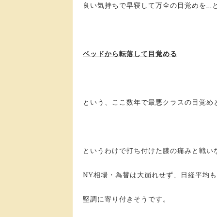
良い気持ちで早寝して万全の目覚めを…
ベッドから転落して目覚める
という、ここ数年で最悪クラスの目覚め
というわけで打ち付けた膝の痛みと戦い
NY相場・為替は大崩れせず、日経平均も1
堅調に寄り付きそうです。