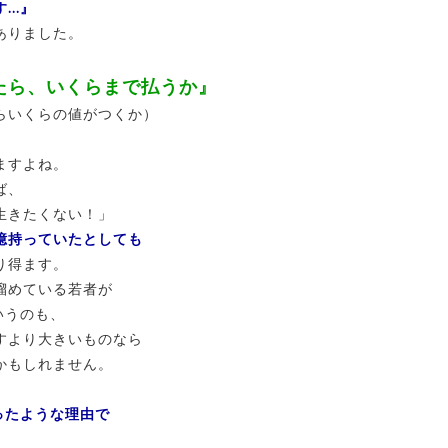
す…』
ありました。
たら、いくらまで払うか』
らいくらの値がつくか）
ますよね。
ば、
生きたくない！」
億持っていたとしても
り得ます。
溜めている若者が
いうのも、
すより大きいものなら
かもしれません。
ったような理由で