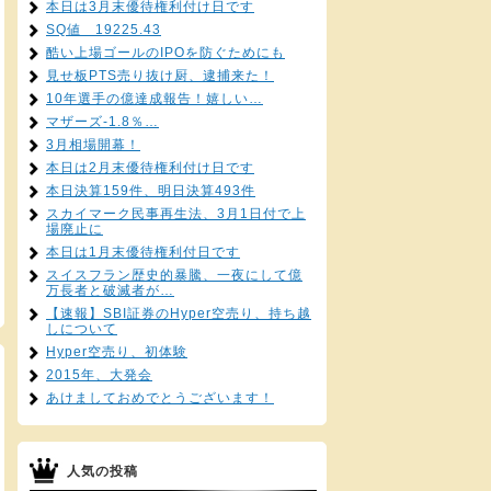
本日は3月末優待権利付け日です
SQ値 19225.43
酷い上場ゴールのIPOを防ぐためにも
見せ板PTS売り抜け厨、逮捕来た！
10年選手の億達成報告！嬉しい…
マザーズ-1.8％…
3月相場開幕！
本日は2月末優待権利付け日です
本日決算159件、明日決算493件
スカイマーク民事再生法、3月1日付で上
場廃止に
本日は1月末優待権利付日です
スイスフラン歴史的暴騰、一夜にして億
万長者と破滅者が…
【速報】SBI証券のHyper空売り、持ち越
しについて
Hyper空売り、初体験
2015年、大発会
あけましておめでとうございます！
人気の投稿