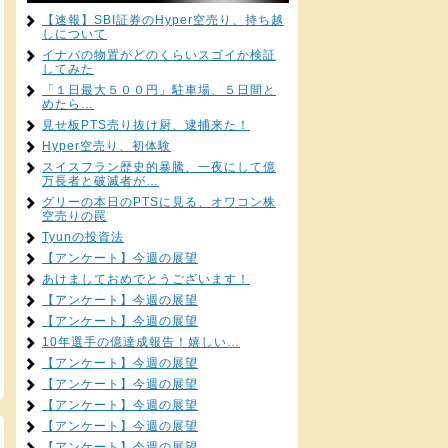
【速報】SBI証券のHyper空売り、持ち越
しについて
イナバの物置がどのくらいスゴイか検証
してみた
「１日最大５００円」駐車場、５日間と
めたら…
見せ板PTS売り抜け厨、逮捕来た！
Hyper空売り、初体験
スイスフラン歴史的暴騰、一夜にして億
万長者と破滅者が…
グリーの本日のPTSに見る、オワコン株
空売りの罠
Tyunの投資法
【アンケート】今週の展望
あけましておめでとうございます！
【アンケート】今週の展望
【アンケート】今週の展望
10年選手の億達成報告！嬉しい…
【アンケート】今週の展望
【アンケート】今週の展望
【アンケート】今週の展望
【アンケート】今週の展望
【アンケート】今週の展望