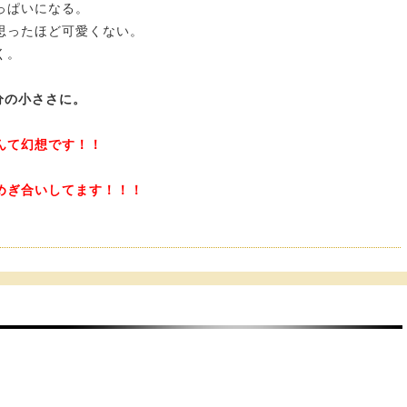
っぱいになる。
思ったほど可愛くない。
く。
分の小ささに。
んて幻想です！！
めぎ合いしてます！！！