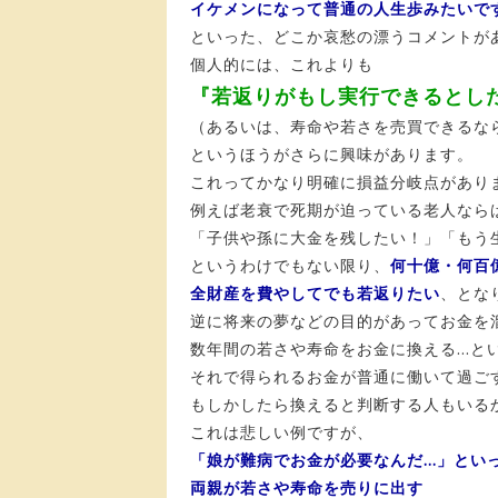
イケメンになって普通の人生歩みたいで
といった、どこか哀愁の漂うコメントが
個人的には、これよりも
『若返りがもし実行できるとし
（あるいは、寿命や若さを売買できるな
というほうがさらに興味があります。
これってかなり明確に損益分岐点があり
例えば老衰で死期が迫っている老人なら
「子供や孫に大金を残したい！」「もう
というわけでもない限り、
何十億・何百
全財産を費やしてでも若返りたい
、とな
逆に将来の夢などの目的があってお金を
数年間の若さや寿命をお金に換える…と
それで得られるお金が普通に働いて過ご
もしかしたら換えると判断する人もいる
これは悲しい例ですが、
「娘が難病でお金が必要なんだ…」とい
両親が若さや寿命を売りに出す