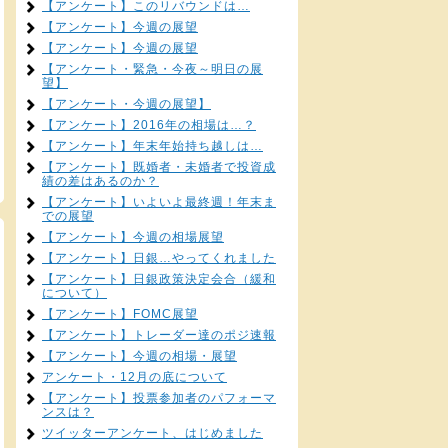
【アンケート】このリバウンドは…
【アンケート】今週の展望
【アンケート】今週の展望
【アンケート・緊急・今夜～明日の展
望】
【アンケート・今週の展望】
【アンケート】2016年の相場は…？
【アンケート】年末年始持ち越しは…
【アンケート】既婚者・未婚者で投資成
績の差はあるのか？
【アンケート】いよいよ最終週！年末ま
での展望
【アンケート】今週の相場展望
【アンケート】日銀…やってくれました
【アンケート】日銀政策決定会合（緩和
について）
【アンケート】FOMC展望
【アンケート】トレーダー達のポジ速報
【アンケート】今週の相場・展望
アンケート・12月の底について
【アンケート】投票参加者のパフォーマ
ンスは？
ツイッターアンケート、はじめました