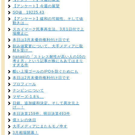
【アンケート】今週の展望
SQ値 19225.43
【アンケート】緩和の可能性、そして値
動きは…
スカイマーク民事再生法、3月1日付で上
場廃止に
本日は3月末優待権利付け日です
刻み値変更について、大手メディアに取
材を受け…
nanapiの「ストレス耐性が高い人の10の
考え方」という記事が株にもあてはまり
すぎる件
酷い上場ゴールのIPOを防ぐためにも
本日は2月末優待権利付け日です
プロフィール
ナンピンについて
マザーズ-1.8％…
日銀、追加緩和決定。そして異次元上
げ…！
本日決算159件、明日決算493件
億トレの休日
大手メディアにまたもモノ申す
3月相場開幕！