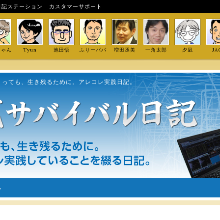
日記ステーション
カスタマーサポート
しゃん
Tyun
池田悟
ふりーパパ
増田丞美
一角太郎
夕凪
JA
くっても、生き残るために。アレコレ実践日記。
ル