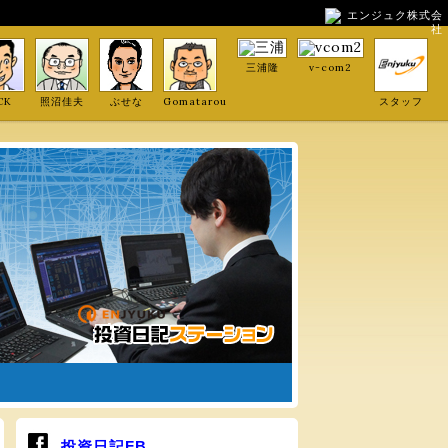
エンジュク株式会
社
三浦隆
v-com2
CK
照沼佳夫
ぶせな
Gomatarou
スタッフ
投資日記FB