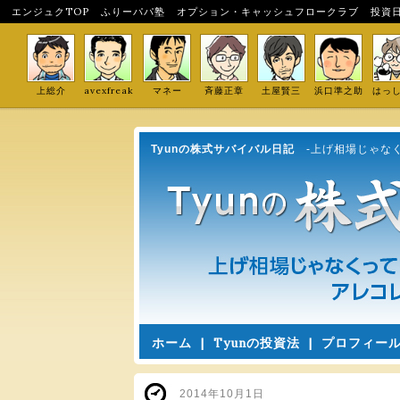
エンジュクTOP
ふりーパパ塾
オプション・キャッシュフロークラブ
投資
上総介
avexfreak
マネー
斉藤正章
土屋賢三
浜口準之助
はっ
Tyunの株式サバイバル日記
-上げ相場じゃな
ホーム
|
Tyunの投資法
|
プロフィー
2014年10月1日