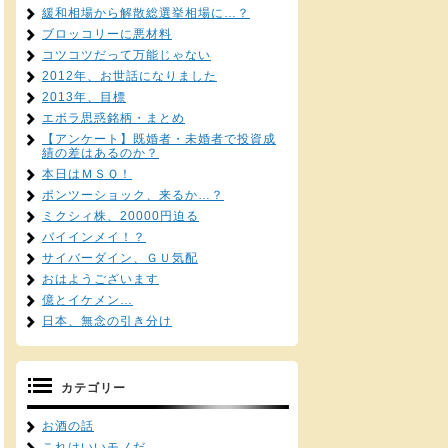
緩和相場から解散総選挙相場に…？
ブロッコリーに悪材料
コツコツだって万能じゃない
2012年、お世話になりました
2013年、目標
エボラ思惑銘柄・まとめ
【アンケート】既婚者・未婚者で投資成
績の差はあるのか？
本日はＭＳＱ！
ポンツーショック、来るか…？
ミクシィ株、20000円迫る
バイインメイ！？
サイバーダイン、ＧＵ気配
おはようございます
億とイケメン…
日本、無念の引き分け
カテゴリー
お酒の話
これはいいモノだ