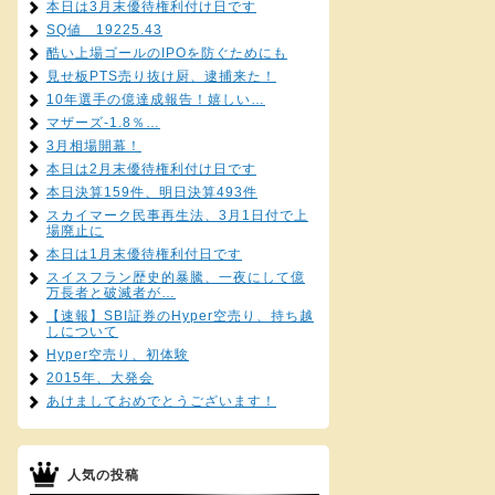
本日は3月末優待権利付け日です
SQ値 19225.43
酷い上場ゴールのIPOを防ぐためにも
見せ板PTS売り抜け厨、逮捕来た！
10年選手の億達成報告！嬉しい…
マザーズ-1.8％…
3月相場開幕！
本日は2月末優待権利付け日です
本日決算159件、明日決算493件
スカイマーク民事再生法、3月1日付で上
場廃止に
本日は1月末優待権利付日です
スイスフラン歴史的暴騰、一夜にして億
万長者と破滅者が…
【速報】SBI証券のHyper空売り、持ち越
しについて
Hyper空売り、初体験
2015年、大発会
あけましておめでとうございます！
人気の投稿