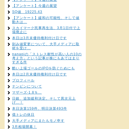
【アンケート】今週の展望
SQ値 19225.43
【アンケート】緩和の可能性、そして値
動きは…
スカイマーク民事再生法、3月1日付で上
場廃止に
本日は3月末優待権利付け日です
刻み値変更について、大手メディアに取
材を受け…
nanapiの「ストレス耐性が高い人の10の
考え方」という記事が株にもあてはまり
すぎる件
酷い上場ゴールのIPOを防ぐためにも
本日は2月末優待権利付け日です
プロフィール
ナンピンについて
マザーズ-1.8％…
日銀、追加緩和決定。そして異次元上
げ…！
本日決算159件、明日決算493件
億トレの休日
大手メディアにまたもモノ申す
3月相場開幕！