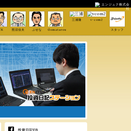
エンジュク株式会
社
三浦隆
v-com2
CK
照沼佳夫
ぶせな
Gomatarou
スタッフ
投資日記FB