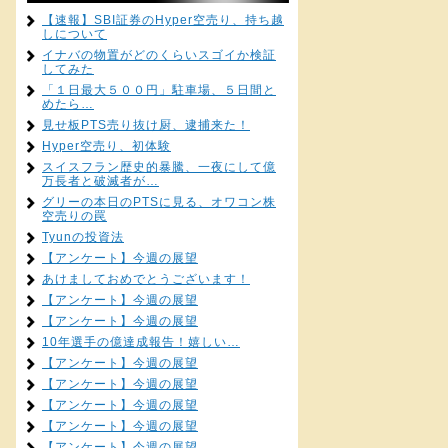
【速報】SBI証券のHyper空売り、持ち越
しについて
イナバの物置がどのくらいスゴイか検証
してみた
「１日最大５００円」駐車場、５日間と
めたら…
見せ板PTS売り抜け厨、逮捕来た！
Hyper空売り、初体験
スイスフラン歴史的暴騰、一夜にして億
万長者と破滅者が…
グリーの本日のPTSに見る、オワコン株
空売りの罠
Tyunの投資法
【アンケート】今週の展望
あけましておめでとうございます！
【アンケート】今週の展望
【アンケート】今週の展望
10年選手の億達成報告！嬉しい…
【アンケート】今週の展望
【アンケート】今週の展望
【アンケート】今週の展望
【アンケート】今週の展望
【アンケート】今週の展望