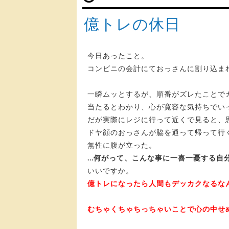
億トレの休日
今日あったこと。
コンビニの会計にておっさんに割り込ま
一瞬ムッとするが、順番がズレたことで
当たるとわかり、心が寛容な気持ちでい
だが実際にレジに行って近くで見ると、
ドヤ顔のおっさんが脇を通って帰って行
無性に腹が立った。
…何がって、こんな事に一喜一憂する自
いいですか。
億トレになったら人間もデッカクなるな
むちゃくちゃちっちゃいことで心の中せ