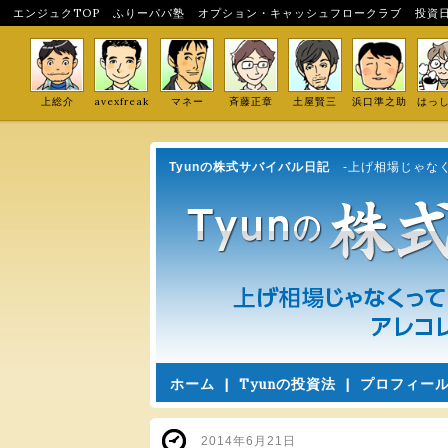
エンジュクTOP
ふりーパパ塾
オプション・キャッシュフロークラブ
投資
上総介
avexfreak
マネー
斉藤正章
土屋賢三
浜口準之助
はっ
Tyunの株式サバイバル日記
-上げ相場じゃな
ホーム
|
Tyunの投資法
|
プロフィー
2014年6月21日