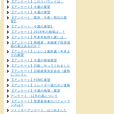
【アンケート】このリバウンドは…
【アンケート】今週の展望
【アンケート】今週の展望
【アンケート・緊急・今夜～明日の展
望】
【アンケート・今週の展望】
【アンケート】2016年の相場は…？
【アンケート】年末年始持ち越しは…
【アンケート】既婚者・未婚者で投資成
績の差はあるのか？
【アンケート】いよいよ最終週！年末ま
での展望
【アンケート】今週の相場展望
【アンケート】日銀…やってくれました
【アンケート】日銀政策決定会合（緩和
について）
【アンケート】FOMC展望
【アンケート】トレーダー達のポジ速報
【アンケート】今週の相場・展望
アンケート・12月の底について
【アンケート】投票参加者のパフォーマ
ンスは？
ツイッターアンケート、はじめました