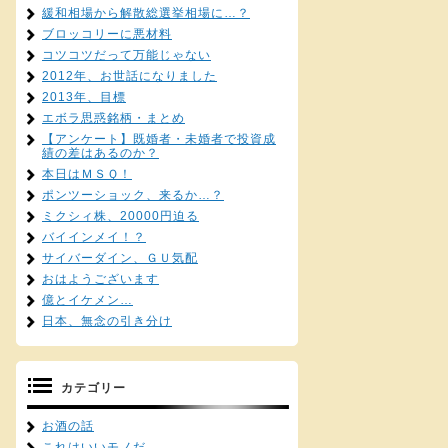
緩和相場から解散総選挙相場に…？
ブロッコリーに悪材料
コツコツだって万能じゃない
2012年、お世話になりました
2013年、目標
エボラ思惑銘柄・まとめ
【アンケート】既婚者・未婚者で投資成
績の差はあるのか？
本日はＭＳＱ！
ポンツーショック、来るか…？
ミクシィ株、20000円迫る
バイインメイ！？
サイバーダイン、ＧＵ気配
おはようございます
億とイケメン…
日本、無念の引き分け
カテゴリー
お酒の話
これはいいモノだ