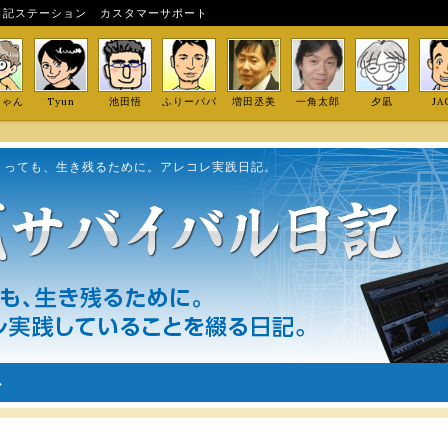
日記ステーション
カスタマーサポート
しゃん
Tyun
池田悟
ふりーパパ
増田丞美
一角太郎
夕凪
JA
くっても、生き残るために。アレコレ実践日記。
ル