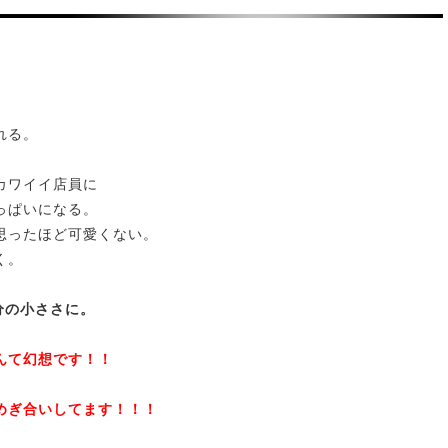
れる。
カワイイ店員に
っぱいになる。
思ったほど可愛くない。
く。
分の小ささに。
んて幻想です！！
めぎ合いしてます！！！