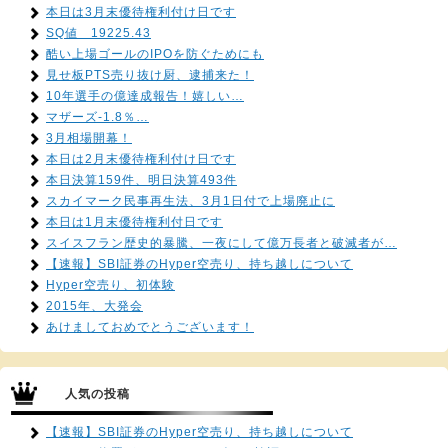
本日は3月末優待権利付け日です
SQ値 19225.43
酷い上場ゴールのIPOを防ぐためにも
見せ板PTS売り抜け厨、逮捕来た！
10年選手の億達成報告！嬉しい…
マザーズ-1.8％…
3月相場開幕！
本日は2月末優待権利付け日です
本日決算159件、明日決算493件
スカイマーク民事再生法、3月1日付で上場廃止に
本日は1月末優待権利付日です
スイスフラン歴史的暴騰、一夜にして億万長者と破滅者が…
【速報】SBI証券のHyper空売り、持ち越しについて
Hyper空売り、初体験
2015年、大発会
あけましておめでとうございます！
人気の投稿
【速報】SBI証券のHyper空売り、持ち越しについて