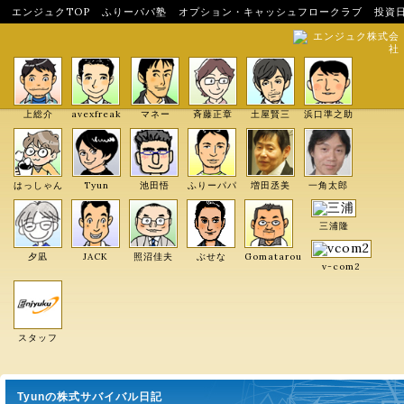
エンジュクTOP
ふりーパパ塾
オプション・キャッシュフロークラブ
投資
エンジュク株式会
社
上総介
avexfreak
マネー
斉藤正章
土屋賢三
浜口準之助
はっしゃん
Tyun
池田悟
ふりーパパ
増田丞美
一角太郎
三浦隆
夕凪
JACK
照沼佳夫
ぶせな
Gomatarou
v-com2
スタッフ
Tyunの株式サバイバル日記