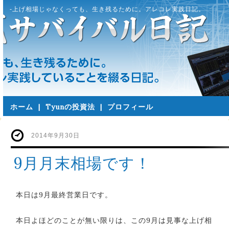
-上げ相場じゃなくっても、生き残るために。アレコレ実践日記。
ホーム
|
Tyunの投資法
|
プロフィール
2014年9月30日
9月月末相場です！
本日は9月最終営業日です。
本日よほどのことが無い限りは、この9月は見事な上げ相