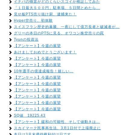
イナバの物置がどのくらいスゴイか検証してみた
「１日最大５００円」駐車場、５日間とめたら…
見せ板PTS売り抜け厨、逮捕来た！
Hyper空売り、初体験
スイスフラン歴史的暴騰、一夜にして億万長者と破滅者が…
グリーの本日のPTSに見る、オワコン株空売りの罠
Tyunの投資法
【アンケート】今週の展望
あけましておめでとうございます！
【アンケート】今週の展望
【アンケート】今週の展望
10年選手の億達成報告！嬉しい…
【アンケート】今週の展望
【アンケート】今週の展望
【アンケート】今週の展望
【アンケート】今週の展望
【アンケート】今週の展望
【アンケート】今週の展望
SQ値 19225.43
【アンケート】緩和の可能性、そして値動きは…
スカイマーク民事再生法、3月1日付で上場廃止に
本日は3月末優待権利付け日です