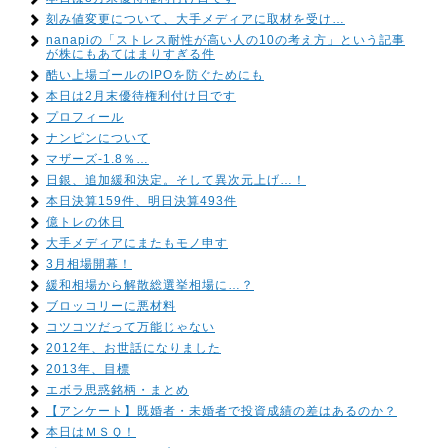
刻み値変更について、大手メディアに取材を受け…
nanapiの「ストレス耐性が高い人の10の考え方」という記事
が株にもあてはまりすぎる件
酷い上場ゴールのIPOを防ぐためにも
本日は2月末優待権利付け日です
プロフィール
ナンピンについて
マザーズ-1.8％…
日銀、追加緩和決定。そして異次元上げ…！
本日決算159件、明日決算493件
億トレの休日
大手メディアにまたもモノ申す
3月相場開幕！
緩和相場から解散総選挙相場に…？
ブロッコリーに悪材料
コツコツだって万能じゃない
2012年、お世話になりました
2013年、目標
エボラ思惑銘柄・まとめ
【アンケート】既婚者・未婚者で投資成績の差はあるのか？
本日はＭＳＱ！