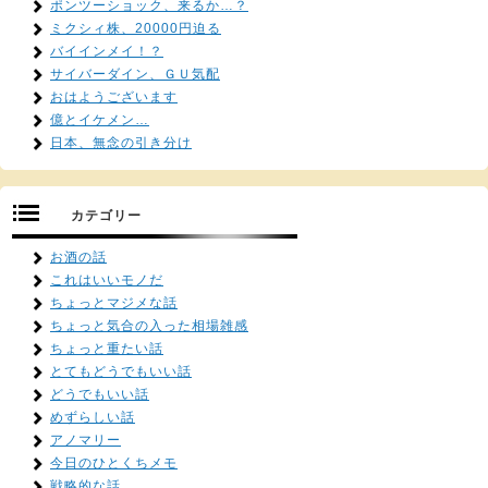
ポンツーショック、来るか…？
ミクシィ株、20000円迫る
バイインメイ！？
サイバーダイン、ＧＵ気配
おはようございます
億とイケメン…
日本、無念の引き分け
カテゴリー
お酒の話
これはいいモノだ
ちょっとマジメな話
ちょっと気合の入った相場雑感
ちょっと重たい話
とてもどうでもいい話
どうでもいい話
めずらしい話
アノマリー
今日のひとくちメモ
戦略的な話