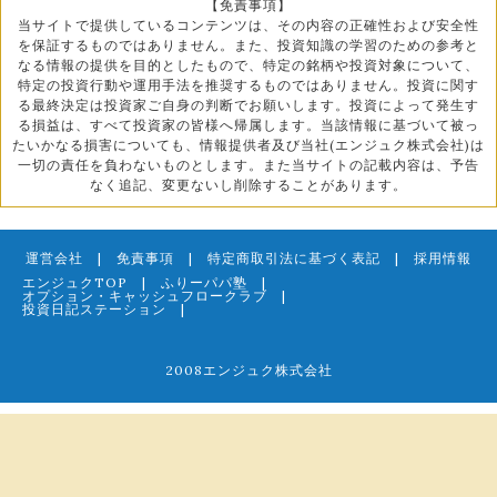
【免責事項】
当サイトで提供しているコンテンツは、その内容の正確性および安全性
を保証するものではありません。また、投資知識の学習のための参考と
なる情報の提供を目的としたもので、特定の銘柄や投資対象について、
特定の投資行動や運用手法を推奨するものではありません。投資に関す
る最終決定は投資家ご自身の判断でお願いします。投資によって発生す
る損益は、すべて投資家の皆様へ帰属します。当該情報に基づいて被っ
たいかなる損害についても、情報提供者及び当社(エンジュク株式会社)は
一切の責任を負わないものとします。また当サイトの記載内容は、予告
なく追記、変更ないし削除することがあります。
運営会社
|
免責事項
|
特定商取引法に基づく表記
|
採用情報
エンジュクTOP
|
ふりーパパ塾
|
オプション・キャッシュフロークラブ
|
投資日記ステーション
|
2008エンジュク株式会社