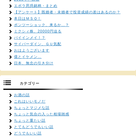
エボラ思惑銘柄・まとめ
【アンケート】既婚者・未婚者で投資成績の差はあるのか？
本日はＭＳＱ！
ポンツーショック、来るか…？
ミクシィ株、20000円迫る
バイインメイ！？
サイバーダイン、ＧＵ気配
おはようございます
億とイケメン…
日本、無念の引き分け
カテゴリー
お酒の話
これはいいモノだ
ちょっとマジメな話
ちょっと気合の入った相場雑感
ちょっと重たい話
とてもどうでもいい話
どうでもいい話