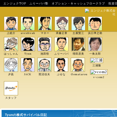
エンジュクTOP
ふりーパパ塾
オプション・キャッシュフロークラブ
投資
エンジュク株式会
社
上総介
avexfreak
マネー
斉藤正章
土屋賢三
浜口準之助
はっしゃん
Tyun
池田悟
ふりーパパ
増田丞美
一角太郎
三浦隆
夕凪
JACK
照沼佳夫
ぶせな
Gomatarou
v-com2
スタッフ
Tyunの株式サバイバル日記