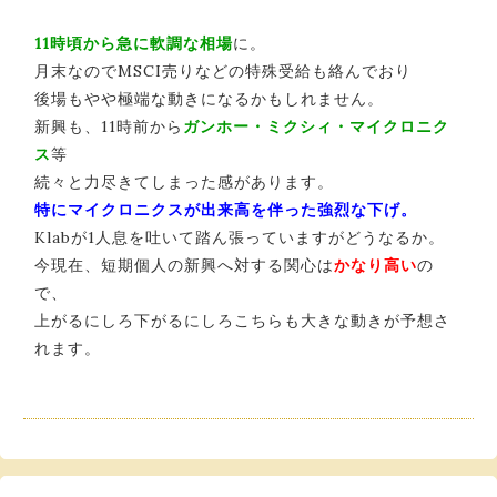
11時頃から急に軟調な相場
に。
月末なのでMSCI売りなどの特殊受給も絡んでおり
後場もやや極端な動きになるかもしれません。
新興も、11時前から
ガンホー・ミクシィ・マイクロニク
ス
等
続々と力尽きてしまった感があります。
特にマイクロニクスが出来高を伴った強烈な下げ。
Klabが1人息を吐いて踏ん張っていますがどうなるか。
今現在、短期個人の新興へ対する関心は
かなり高い
の
で、
上がるにしろ下がるにしろこちらも大きな動きが予想さ
れます。