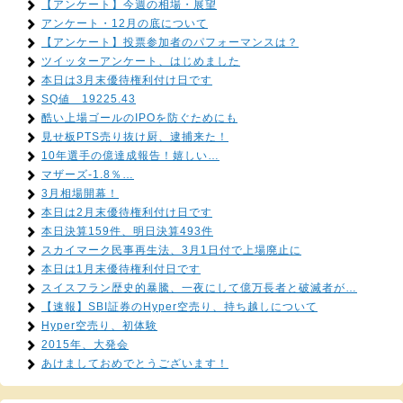
【アンケート】今週の相場・展望
アンケート・12月の底について
【アンケート】投票参加者のパフォーマンスは？
ツイッターアンケート、はじめました
本日は3月末優待権利付け日です
SQ値 19225.43
酷い上場ゴールのIPOを防ぐためにも
見せ板PTS売り抜け厨、逮捕来た！
10年選手の億達成報告！嬉しい…
マザーズ-1.8％…
3月相場開幕！
本日は2月末優待権利付け日です
本日決算159件、明日決算493件
スカイマーク民事再生法、3月1日付で上場廃止に
本日は1月末優待権利付日です
スイスフラン歴史的暴騰、一夜にして億万長者と破滅者が…
【速報】SBI証券のHyper空売り、持ち越しについて
Hyper空売り、初体験
2015年、大発会
あけましておめでとうございます！