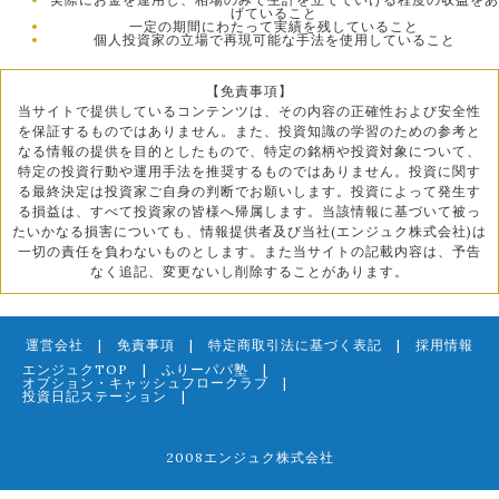
げていること
一定の期間にわたって実績を残していること
個人投資家の立場で再現可能な手法を使用していること
【免責事項】
当サイトで提供しているコンテンツは、その内容の正確性および安全性
を保証するものではありません。また、投資知識の学習のための参考と
なる情報の提供を目的としたもので、特定の銘柄や投資対象について、
特定の投資行動や運用手法を推奨するものではありません。投資に関す
る最終決定は投資家ご自身の判断でお願いします。投資によって発生す
る損益は、すべて投資家の皆様へ帰属します。当該情報に基づいて被っ
たいかなる損害についても、情報提供者及び当社(エンジュク株式会社)は
一切の責任を負わないものとします。また当サイトの記載内容は、予告
なく追記、変更ないし削除することがあります。
運営会社
|
免責事項
|
特定商取引法に基づく表記
|
採用情報
エンジュクTOP
|
ふりーパパ塾
|
オプション・キャッシュフロークラブ
|
投資日記ステーション
|
2008エンジュク株式会社