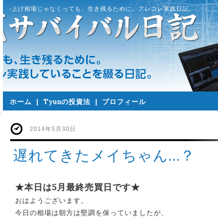
-上げ相場じゃなくっても、生き残るために。アレコレ実践日記。
ホーム
|
Tyunの投資法
|
プロフィール
2014年5月30日
遅れてきたメイちゃん…？
★本日は5月最終売買日です★
おはようございます。
今日の相場は朝方は堅調を保っていましたが、