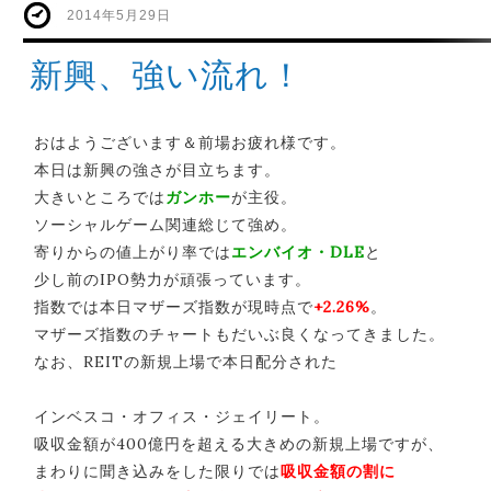
2014年5月29日
新興、強い流れ！
おはようございます＆前場お疲れ様です。
本日は新興の強さが目立ちます。
大きいところでは
ガンホー
が主役。
ソーシャルゲーム関連総じて強め。
寄りからの値上がり率では
エンバイオ・DLE
と
少し前のIPO勢力が頑張っています。
指数では本日マザーズ指数が現時点で
+2.26%
。
マザーズ指数のチャートもだいぶ良くなってきました。
なお、REITの新規上場で本日配分された
インベスコ・オフィス・ジェイリート。
吸収金額が400億円を超える大きめの新規上場ですが、
まわりに聞き込みをした限りでは
吸収金額の割に