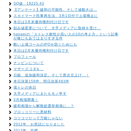
SQ値 19225.43
【アンケート】緩和の可能性、そして値動きは…
スカイマーク民事再生法、3月1日付で上場廃止に
本日は3月末優待権利付け日です
刻み値変更について、大手メディアに取材を受け…
nanapiの「ストレス耐性が高い人の10の考え方」という記事
が株にもあてはまりすぎる件
酷い上場ゴールのIPOを防ぐためにも
本日は2月末優待権利付け日です
プロフィール
ナンピンについて
マザーズ-1.8％…
日銀、追加緩和決定。そして異次元上げ…！
本日決算159件、明日決算493件
億トレの休日
大手メディアにまたもモノ申す
3月相場開幕！
緩和相場から解散総選挙相場に…？
ブロッコリーに悪材料
コツコツだって万能じゃない
2012年、お世話になりました
2013年、目標