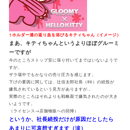
↑ホルダー達の返り血を浴びるキティちゃん（イメージ）
まあ、キティちゃんというよりほぼグルーミ
ーですが
今のところストップ安に張り付いてまではいないようで
すが、
ザラ場中でもかなりの売り圧力を感じます。
下げの要因に関しては、辻信太郎社長（86）の続投が
嫌気されているという見方がありますが…
実際のところはそれよりも戦略面で嫌気されたのが大き
いようです。
（ライセンス→店舗物販への回帰）
というか、社長続投だけが原因だとしたら
あまりに可哀想すぎます（涙）