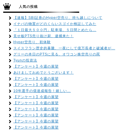
人気の投稿
【速報】SBI証券のHyper空売り、持ち越しについて
イナバの物置がどのくらいスゴイか検証してみた
「１日最大５００円」駐車場、５日間とめたら…
見せ板PTS売り抜け厨、逮捕来た！
Hyper空売り、初体験
スイスフラン歴史的暴騰、一夜にして億万長者と破滅者が…
グリーの本日のPTSに見る、オワコン株空売りの罠
Tyunの投資法
【アンケート】今週の展望
あけましておめでとうございます！
【アンケート】今週の展望
【アンケート】今週の展望
10年選手の億達成報告！嬉しい…
【アンケート】今週の展望
【アンケート】今週の展望
【アンケート】今週の展望
【アンケート】今週の展望
【アンケート】今週の展望
【アンケート】今週の展望