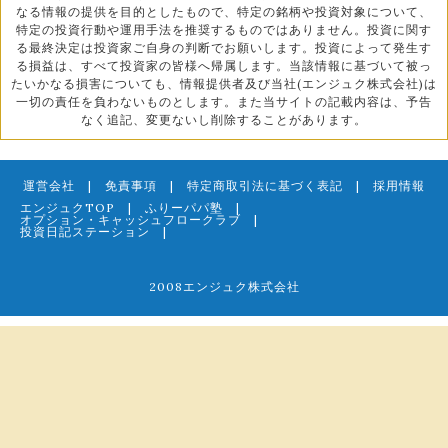
なる情報の提供を目的としたもので、特定の銘柄や投資対象について、
特定の投資行動や運用手法を推奨するものではありません。投資に関す
る最終決定は投資家ご自身の判断でお願いします。投資によって発生す
る損益は、すべて投資家の皆様へ帰属します。当該情報に基づいて被っ
たいかなる損害についても、情報提供者及び当社(エンジュク株式会社)は
一切の責任を負わないものとします。また当サイトの記載内容は、予告
なく追記、変更ないし削除することがあります。
運営会社
|
免責事項
|
特定商取引法に基づく表記
|
採用情報
エンジュクTOP
|
ふりーパパ塾
|
オプション・キャッシュフロークラブ
|
投資日記ステーション
|
2008エンジュク株式会社