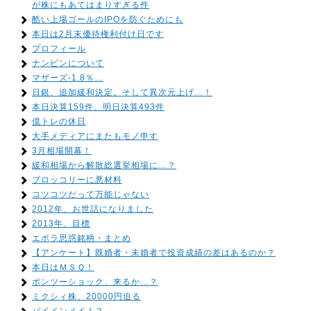
が株にもあてはまりすぎる件
酷い上場ゴールのIPOを防ぐためにも
本日は2月末優待権利付け日です
プロフィール
ナンピンについて
マザーズ-1.8％…
日銀、追加緩和決定。そして異次元上げ…！
本日決算159件、明日決算493件
億トレの休日
大手メディアにまたもモノ申す
3月相場開幕！
緩和相場から解散総選挙相場に…？
ブロッコリーに悪材料
コツコツだって万能じゃない
2012年、お世話になりました
2013年、目標
エボラ思惑銘柄・まとめ
【アンケート】既婚者・未婚者で投資成績の差はあるのか？
本日はＭＳＱ！
ポンツーショック、来るか…？
ミクシィ株、20000円迫る