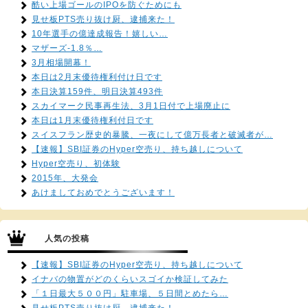
酷い上場ゴールのIPOを防ぐためにも
見せ板PTS売り抜け厨、逮捕来た！
10年選手の億達成報告！嬉しい…
マザーズ-1.8％…
3月相場開幕！
本日は2月末優待権利付け日です
本日決算159件、明日決算493件
スカイマーク民事再生法、3月1日付で上場廃止に
本日は1月末優待権利付日です
スイスフラン歴史的暴騰、一夜にして億万長者と破滅者が…
【速報】SBI証券のHyper空売り、持ち越しについて
Hyper空売り、初体験
2015年、大発会
あけましておめでとうございます！
人気の投稿
【速報】SBI証券のHyper空売り、持ち越しについて
イナバの物置がどのくらいスゴイか検証してみた
「１日最大５００円」駐車場、５日間とめたら…