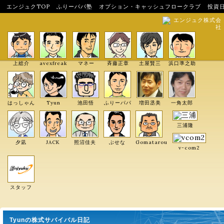
エンジュクTOP
ふりーパパ塾
オプション・キャッシュフロークラブ
投資
エンジュク株式会
社
上総介
avexfreak
マネー
斉藤正章
土屋賢三
浜口準之助
はっしゃん
Tyun
池田悟
ふりーパパ
増田丞美
一角太郎
三浦隆
夕凪
JACK
照沼佳夫
ぶせな
Gomatarou
v-com2
スタッフ
Tyunの株式サバイバル日記