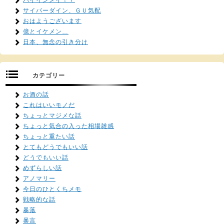
バイインメイ！？
サイバーダイン、ＧＵ気配
おはようございます
億とイケメン…
日本、無念の引き分け
カテゴリー
お酒の話
これはいいモノだ
ちょっとマジメな話
ちょっと気合の入った相場雑感
ちょっと重たい話
とてもどうでもいい話
どうでもいい話
めずらしい話
アノマリー
今日のひとくちメモ
戦略的な話
暴落
暴言