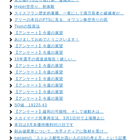
見せ板PTS売り抜け厨、逮捕来た！
Hyper空売り、初体験
スイスフラン歴史的暴騰、一夜にして億万長者と破滅者が…
グリーの本日のPTSに見る、オワコン株空売りの罠
Tyunの投資法
【アンケート】今週の展望
あけましておめでとうございます！
【アンケート】今週の展望
【アンケート】今週の展望
10年選手の億達成報告！嬉しい…
【アンケート】今週の展望
【アンケート】今週の展望
【アンケート】今週の展望
【アンケート】今週の展望
【アンケート】今週の展望
【アンケート】今週の展望
SQ値 19225.43
【アンケート】緩和の可能性、そして値動きは…
スカイマーク民事再生法、3月1日付で上場廃止に
本日は3月末優待権利付け日です
刻み値変更について、大手メディアに取材を受け…
nanapiの「ストレス耐性が高い人の10の考え方」という記事