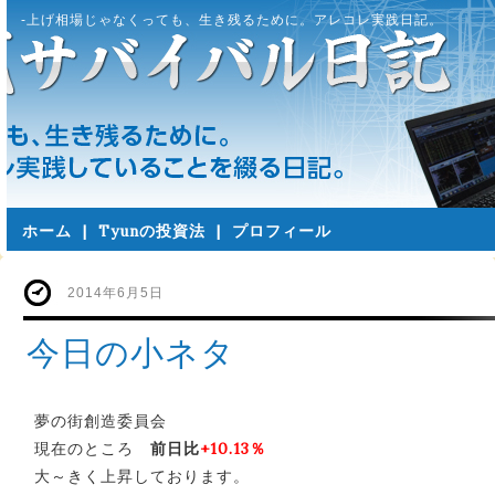
-上げ相場じゃなくっても、生き残るために。アレコレ実践日記。
ホーム
|
Tyunの投資法
|
プロフィール
2014年6月5日
今日の小ネタ
夢の街創造委員会
現在のところ
前日比
+10.13％
大～きく上昇しております。