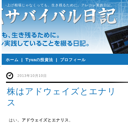
-上げ相場じゃなくっても、生き残るために。アレコレ実践日記。
ホーム
|
Tyunの投資法
|
プロフィール
2013年10月10日
株はアドウェイズとエナリ
ス
はい。
アドウェイズとエナリス
。