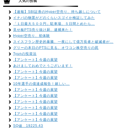
人気の投稿
【速報】SBI証券のHyper空売り、持ち越しについて
イナバの物置がどのくらいスゴイか検証してみた
「１日最大５００円」駐車場、５日間とめたら…
見せ板PTS売り抜け厨、逮捕来た！
Hyper空売り、初体験
スイスフラン歴史的暴騰、一夜にして億万長者と破滅者が…
グリーの本日のPTSに見る、オワコン株空売りの罠
Tyunの投資法
【アンケート】今週の展望
あけましておめでとうございます！
【アンケート】今週の展望
【アンケート】今週の展望
10年選手の億達成報告！嬉しい…
【アンケート】今週の展望
【アンケート】今週の展望
【アンケート】今週の展望
【アンケート】今週の展望
【アンケート】今週の展望
【アンケート】今週の展望
SQ値 19225.43