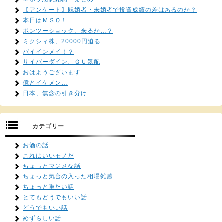
【アンケート】既婚者・未婚者で投資成績の差はあるのか？
本日はＭＳＱ！
ポンツーショック、来るか…？
ミクシィ株、20000円迫る
バイインメイ！？
サイバーダイン、ＧＵ気配
おはようございます
億とイケメン…
日本、無念の引き分け
カテゴリー
お酒の話
これはいいモノだ
ちょっとマジメな話
ちょっと気合の入った相場雑感
ちょっと重たい話
とてもどうでもいい話
どうでもいい話
めずらしい話