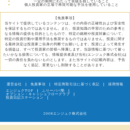
一定の期間にわたって実績を残していること
個人投資家の立場で再現可能な手法を使用していること
【免責事項】
当サイトで提供しているコンテンツは、その内容の正確性および安全性
を保証するものではありません。また、投資知識の学習のための参考と
なる情報の提供を目的としたもので、特定の銘柄や投資対象について、
特定の投資行動や運用手法を推奨するものではありません。投資に関す
る最終決定は投資家ご自身の判断でお願いします。投資によって発生す
る損益は、すべて投資家の皆様へ帰属します。当該情報に基づいて被っ
たいかなる損害についても、情報提供者及び当社(エンジュク株式会社)は
一切の責任を負わないものとします。また当サイトの記載内容は、予告
なく追記、変更ないし削除することがあります。
運営会社
|
免責事項
|
特定商取引法に基づく表記
|
採用情報
エンジュクTOP
|
ふりーパパ塾
|
オプション・キャッシュフロークラブ
|
投資日記ステーション
|
2008エンジュク株式会社