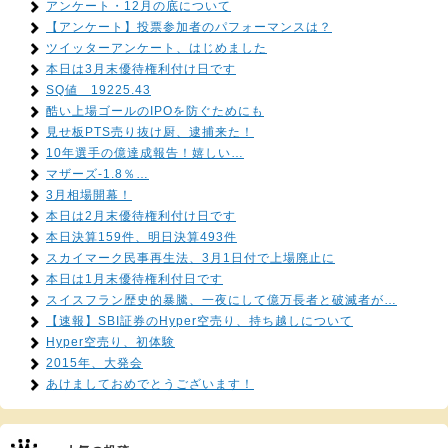
アンケート・12月の底について
【アンケート】投票参加者のパフォーマンスは？
ツイッターアンケート、はじめました
本日は3月末優待権利付け日です
SQ値 19225.43
酷い上場ゴールのIPOを防ぐためにも
見せ板PTS売り抜け厨、逮捕来た！
10年選手の億達成報告！嬉しい…
マザーズ-1.8％…
3月相場開幕！
本日は2月末優待権利付け日です
本日決算159件、明日決算493件
スカイマーク民事再生法、3月1日付で上場廃止に
本日は1月末優待権利付日です
スイスフラン歴史的暴騰、一夜にして億万長者と破滅者が…
【速報】SBI証券のHyper空売り、持ち越しについて
Hyper空売り、初体験
2015年、大発会
あけましておめでとうございます！