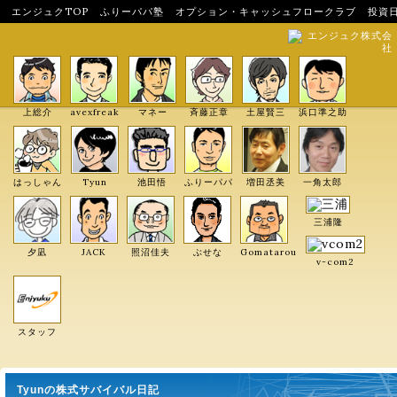
エンジュクTOP
ふりーパパ塾
オプション・キャッシュフロークラブ
投資
エンジュク株式会
社
上総介
avexfreak
マネー
斉藤正章
土屋賢三
浜口準之助
はっしゃん
Tyun
池田悟
ふりーパパ
増田丞美
一角太郎
三浦隆
夕凪
JACK
照沼佳夫
ぶせな
Gomatarou
v-com2
スタッフ
Tyunの株式サバイバル日記