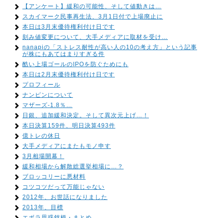
【アンケート】緩和の可能性、そして値動きは…
スカイマーク民事再生法、3月1日付で上場廃止に
本日は3月末優待権利付け日です
刻み値変更について、大手メディアに取材を受け…
nanapiの「ストレス耐性が高い人の10の考え方」という記事
が株にもあてはまりすぎる件
酷い上場ゴールのIPOを防ぐためにも
本日は2月末優待権利付け日です
プロフィール
ナンピンについて
マザーズ-1.8％…
日銀、追加緩和決定。そして異次元上げ…！
本日決算159件、明日決算493件
億トレの休日
大手メディアにまたもモノ申す
3月相場開幕！
緩和相場から解散総選挙相場に…？
ブロッコリーに悪材料
コツコツだって万能じゃない
2012年、お世話になりました
2013年、目標
エボラ思惑銘柄・まとめ