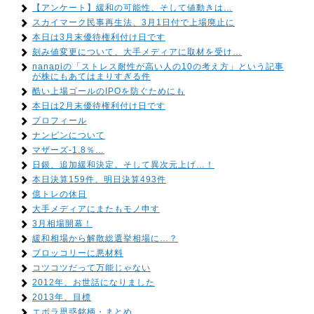
【アンケート】緩和の可能性、そして値動きは…
スカイマーク民事再生法、3月1日付で上場廃止に
本日は3月末優待権利付け日です
刻み値変更について、大手メディアに取材を受け…
nanapiの「ストレス耐性が高い人の10の考え方」という記事
が株にもあてはまりすぎる件
酷い上場ゴールのIPOを防ぐためにも
本日は2月末優待権利付け日です
プロフィール
ナンピンについて
マザーズ-1.8％…
日銀、追加緩和決定。そして異次元上げ…！
本日決算159件、明日決算493件
億トレの休日
大手メディアにまたもモノ申す
3月相場開幕！
緩和相場から解散総選挙相場に…？
ブロッコリーに悪材料
コツコツだって万能じゃない
2012年、お世話になりました
2013年、目標
エボラ思惑銘柄・まとめ