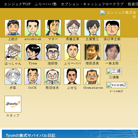
エンジュクTOP
ふりーパパ塾
オプション・キャッシュフロークラブ
投資
エンジュク株式会
社
上総介
avexfreak
マネー
斉藤正章
土屋賢三
浜口準之助
はっしゃん
Tyun
池田悟
ふりーパパ
増田丞美
一角太郎
三浦隆
夕凪
JACK
照沼佳夫
ぶせな
Gomatarou
v-com2
スタッフ
Tyunの株式サバイバル日記