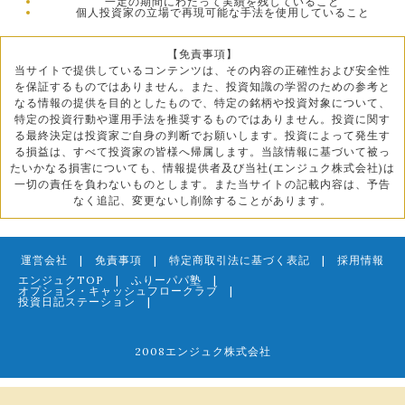
一定の期間にわたって実績を残していること
個人投資家の立場で再現可能な手法を使用していること
【免責事項】
当サイトで提供しているコンテンツは、その内容の正確性および安全性
を保証するものではありません。また、投資知識の学習のための参考と
なる情報の提供を目的としたもので、特定の銘柄や投資対象について、
特定の投資行動や運用手法を推奨するものではありません。投資に関す
る最終決定は投資家ご自身の判断でお願いします。投資によって発生す
る損益は、すべて投資家の皆様へ帰属します。当該情報に基づいて被っ
たいかなる損害についても、情報提供者及び当社(エンジュク株式会社)は
一切の責任を負わないものとします。また当サイトの記載内容は、予告
なく追記、変更ないし削除することがあります。
運営会社
|
免責事項
|
特定商取引法に基づく表記
|
採用情報
エンジュクTOP
|
ふりーパパ塾
|
オプション・キャッシュフロークラブ
|
投資日記ステーション
|
2008エンジュク株式会社