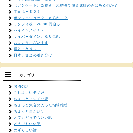
【アンケート】既婚者・未婚者で投資成績の差はあるのか？
本日はＭＳＱ！
ポンツーショック、来るか…？
ミクシィ株、20000円迫る
バイインメイ！？
サイバーダイン、ＧＵ気配
おはようございます
億とイケメン…
日本、無念の引き分け
カテゴリー
お酒の話
これはいいモノだ
ちょっとマジメな話
ちょっと気合の入った相場雑感
ちょっと重たい話
とてもどうでもいい話
どうでもいい話
めずらしい話