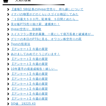
人気の投稿
【速報】SBI証券のHyper空売り、持ち越しについて
イナバの物置がどのくらいスゴイか検証してみた
「１日最大５００円」駐車場、５日間とめたら…
見せ板PTS売り抜け厨、逮捕来た！
Hyper空売り、初体験
スイスフラン歴史的暴騰、一夜にして億万長者と破滅者が…
グリーの本日のPTSに見る、オワコン株空売りの罠
Tyunの投資法
【アンケート】今週の展望
あけましておめでとうございます！
【アンケート】今週の展望
【アンケート】今週の展望
10年選手の億達成報告！嬉しい…
【アンケート】今週の展望
【アンケート】今週の展望
【アンケート】今週の展望
【アンケート】今週の展望
【アンケート】今週の展望
【アンケート】今週の展望
SQ値 19225.43