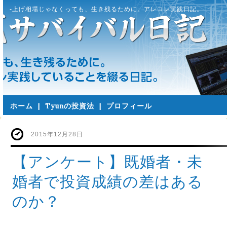
-上げ相場じゃなくっても、生き残るために。アレコレ実践日記。
ホーム
|
Tyunの投資法
|
プロフィール
2015年12月28日
【アンケート】既婚者・未
婚者で投資成績の差はある
のか？