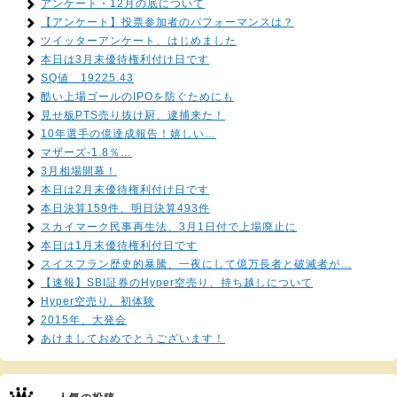
アンケート・12月の底について
【アンケート】投票参加者のパフォーマンスは？
ツイッターアンケート、はじめました
本日は3月末優待権利付け日です
SQ値 19225.43
酷い上場ゴールのIPOを防ぐためにも
見せ板PTS売り抜け厨、逮捕来た！
10年選手の億達成報告！嬉しい…
マザーズ-1.8％…
3月相場開幕！
本日は2月末優待権利付け日です
本日決算159件、明日決算493件
スカイマーク民事再生法、3月1日付で上場廃止に
本日は1月末優待権利付日です
スイスフラン歴史的暴騰、一夜にして億万長者と破滅者が…
【速報】SBI証券のHyper空売り、持ち越しについて
Hyper空売り、初体験
2015年、大発会
あけましておめでとうございます！