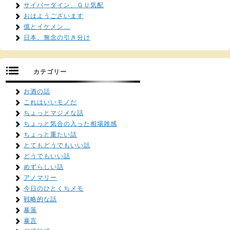
サイバーダイン、ＧＵ気配
おはようございます
億とイケメン…
日本、無念の引き分け
カテゴリー
お酒の話
これはいいモノだ
ちょっとマジメな話
ちょっと気合の入った相場雑感
ちょっと重たい話
とてもどうでもいい話
どうでもいい話
めずらしい話
アノマリー
今日のひとくちメモ
戦略的な話
暴落
暴言