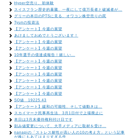
Hyper空売り、初体験
スイスフラン歴史的暴騰、一夜にして億万長者と破滅者が…
グリーの本日のPTSに見る、オワコン株空売りの罠
Tyunの投資法
【アンケート】今週の展望
あけましておめでとうございます！
【アンケート】今週の展望
【アンケート】今週の展望
10年選手の億達成報告！嬉しい…
【アンケート】今週の展望
【アンケート】今週の展望
【アンケート】今週の展望
【アンケート】今週の展望
【アンケート】今週の展望
【アンケート】今週の展望
SQ値 19225.43
【アンケート】緩和の可能性、そして値動きは…
スカイマーク民事再生法、3月1日付で上場廃止に
本日は3月末優待権利付け日です
刻み値変更について、大手メディアに取材を受け…
nanapiの「ストレス耐性が高い人の10の考え方」という記事
が株にもあてはまりすぎる件