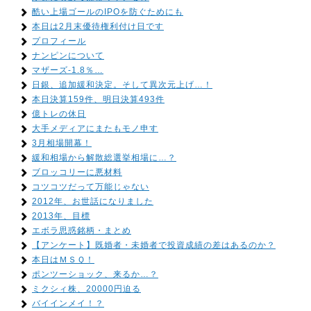
酷い上場ゴールのIPOを防ぐためにも
本日は2月末優待権利付け日です
プロフィール
ナンピンについて
マザーズ-1.8％…
日銀、追加緩和決定。そして異次元上げ…！
本日決算159件、明日決算493件
億トレの休日
大手メディアにまたもモノ申す
3月相場開幕！
緩和相場から解散総選挙相場に…？
ブロッコリーに悪材料
コツコツだって万能じゃない
2012年、お世話になりました
2013年、目標
エボラ思惑銘柄・まとめ
【アンケート】既婚者・未婚者で投資成績の差はあるのか？
本日はＭＳＱ！
ポンツーショック、来るか…？
ミクシィ株、20000円迫る
バイインメイ！？