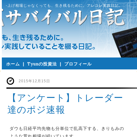
-上げ相場じゃなくっても、生き残るために。アレコレ実践日記。
ホーム
|
Tyunの投資法
|
プロフィール
2015年12月15日
【アンケート】トレーダー
達のポジ速報
ダウも日経平均先物も分単位で乱高下する、きりもみの
ような荒れ相場が続いています。