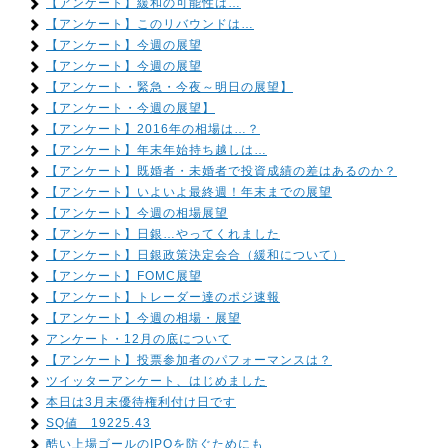
【アンケート】緩和の可能性は…
【アンケート】このリバウンドは…
【アンケート】今週の展望
【アンケート】今週の展望
【アンケート・緊急・今夜～明日の展望】
【アンケート・今週の展望】
【アンケート】2016年の相場は…？
【アンケート】年末年始持ち越しは…
【アンケート】既婚者・未婚者で投資成績の差はあるのか？
【アンケート】いよいよ最終週！年末までの展望
【アンケート】今週の相場展望
【アンケート】日銀…やってくれました
【アンケート】日銀政策決定会合（緩和について）
【アンケート】FOMC展望
【アンケート】トレーダー達のポジ速報
【アンケート】今週の相場・展望
アンケート・12月の底について
【アンケート】投票参加者のパフォーマンスは？
ツイッターアンケート、はじめました
本日は3月末優待権利付け日です
SQ値 19225.43
酷い上場ゴールのIPOを防ぐためにも