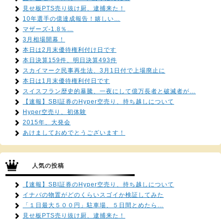
見せ板PTS売り抜け厨、逮捕来た！
10年選手の億達成報告！嬉しい…
マザーズ-1.8％…
3月相場開幕！
本日は2月末優待権利付け日です
本日決算159件、明日決算493件
スカイマーク民事再生法、3月1日付で上場廃止に
本日は1月末優待権利付日です
スイスフラン歴史的暴騰、一夜にして億万長者と破滅者が…
【速報】SBI証券のHyper空売り、持ち越しについて
Hyper空売り、初体験
2015年、大発会
あけましておめでとうございます！
人気の投稿
【速報】SBI証券のHyper空売り、持ち越しについて
イナバの物置がどのくらいスゴイか検証してみた
「１日最大５００円」駐車場、５日間とめたら…
見せ板PTS売り抜け厨、逮捕来た！