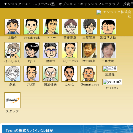
エンジュクTOP
ふりーパパ塾
オプション・キャッシュフロークラブ
投資
エンジュク株式会
社
上総介
avexfreak
マネー
斉藤正章
土屋賢三
浜口準之助
はっしゃん
Tyun
池田悟
ふりーパパ
増田丞美
一角太郎
三浦隆
夕凪
JACK
照沼佳夫
ぶせな
Gomatarou
v-com2
スタッフ
Tyunの株式サバイバル日記