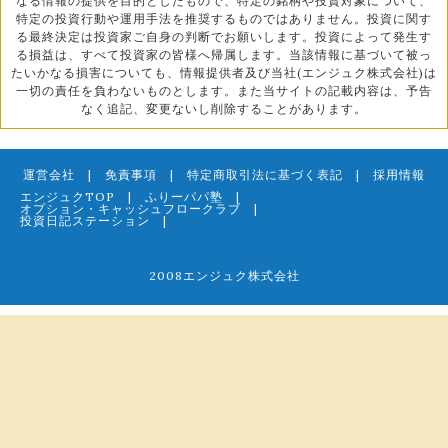
なる情報の提供を目的としたもので、特定の銘柄や投資対象について、
特定の投資行動や運用手法を推奨するものではありません。投資に関す
る最終決定は投資家ご自身の判断でお願いします。投資によって発生す
る損益は、すべて投資家の皆様へ帰属します。当該情報に基づいて被っ
たいかなる損害についても、情報提供者及び当社(エンジュク株式会社)は
一切の責任を負わないものとします。また当サイトの記載内容は、予告
なく追記、変更ないし削除することがあります。
運営会社
|
免責事項
|
特定商取引法に基づく表記
|
採用情報
エンジュクTOP
|
ふりーパパ塾
|
オプション・キャッシュフロークラブ
|
投資日記ステーション
|
2008エンジュク株式会社