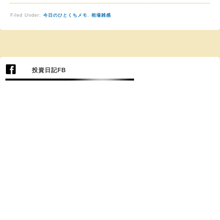
Filed Under:
今日のひとくちメモ
,
相場雑感
投資日記FB