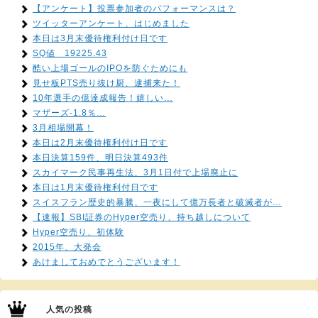
【アンケート】投票参加者のパフォーマンスは？
ツイッターアンケート、はじめました
本日は3月末優待権利付け日です
SQ値 19225.43
酷い上場ゴールのIPOを防ぐためにも
見せ板PTS売り抜け厨、逮捕来た！
10年選手の億達成報告！嬉しい…
マザーズ-1.8％…
3月相場開幕！
本日は2月末優待権利付け日です
本日決算159件、明日決算493件
スカイマーク民事再生法、3月1日付で上場廃止に
本日は1月末優待権利付日です
スイスフラン歴史的暴騰、一夜にして億万長者と破滅者が…
【速報】SBI証券のHyper空売り、持ち越しについて
Hyper空売り、初体験
2015年、大発会
あけましておめでとうございます！
人気の投稿