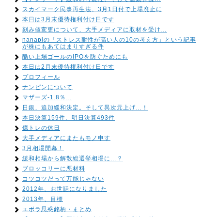
スカイマーク民事再生法、3月1日付で上場廃止に
本日は3月末優待権利付け日です
刻み値変更について、大手メディアに取材を受け…
nanapiの「ストレス耐性が高い人の10の考え方」という記事
が株にもあてはまりすぎる件
酷い上場ゴールのIPOを防ぐためにも
本日は2月末優待権利付け日です
プロフィール
ナンピンについて
マザーズ-1.8％…
日銀、追加緩和決定。そして異次元上げ…！
本日決算159件、明日決算493件
億トレの休日
大手メディアにまたもモノ申す
3月相場開幕！
緩和相場から解散総選挙相場に…？
ブロッコリーに悪材料
コツコツだって万能じゃない
2012年、お世話になりました
2013年、目標
エボラ思惑銘柄・まとめ