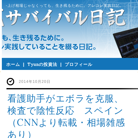
-上げ相場じゃなくっても、生き残るために。アレコレ実践日記。
ホーム
|
Tyunの投資法
|
プロフィール
2014年10月20日
看護助手がエボラを克服、
検査で陰性反応 スペイン
（CNNより転載・相場雑感
あり）