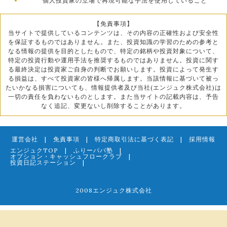
個人投資家の立場で再現可能な手法を使用していること
【免責事項】
当サイトで提供しているコンテンツは、その内容の正確性および安全性
を保証するものではありません。また、投資知識の学習のための参考と
なる情報の提供を目的としたもので、特定の銘柄や投資対象について、
特定の投資行動や運用手法を推奨するものではありません。投資に関す
る最終決定は投資家ご自身の判断でお願いします。投資によって発生す
る損益は、すべて投資家の皆様へ帰属します。当該情報に基づいて被っ
たいかなる損害についても、情報提供者及び当社(エンジュク株式会社)は
一切の責任を負わないものとします。また当サイトの記載内容は、予告
なく追記、変更ないし削除することがあります。
運営会社
|
免責事項
|
特定商取引法に基づく表記
|
採用情報
エンジュクTOP
|
ふりーパパ塾
|
オプション・キャッシュフロークラブ
|
投資日記ステーション
|
2008エンジュク株式会社