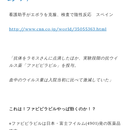
看護助手がエボラを克服、検査で陰性反応 スペイン
http://www.cnn.co.jp/world/35055363.html
「抗体をラモスさんに点滴したほか、実験段階の抗ウイ
ルス薬「ファビピラビル」を投与。
血中のウイルス量は入院当初に比べて激減していた」
これは！ファビピラビルやっぱ効くのか！？
※ファビピラビルは日本・富士フイルム(4901)発の医薬品