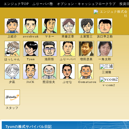
エンジュクTOP
ふりーパパ塾
オプション・キャッシュフロークラブ
投資
エンジュク株式会
社
上総介
avexfreak
マネー
斉藤正章
土屋賢三
浜口準之助
はっしゃん
Tyun
池田悟
ふりーパパ
増田丞美
一角太郎
三浦隆
夕凪
JACK
照沼佳夫
ぶせな
Gomatarou
v-com2
スタッフ
Tyunの株式サバイバル日記