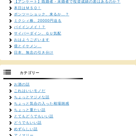
【アンケート】既婚者・未婚者で投資成績の差はあるのか？
本日はＭＳＱ！
ポンツーショック、来るか…？
ミクシィ株、20000円迫る
バイインメイ！？
サイバーダイン、ＧＵ気配
おはようございます
億とイケメン…
日本、無念の引き分け
カテゴリー
お酒の話
これはいいモノだ
ちょっとマジメな話
ちょっと気合の入った相場雑感
ちょっと重たい話
とてもどうでもいい話
どうでもいい話
めずらしい話
アノマリー