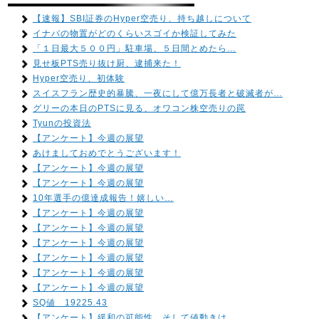
【速報】SBI証券のHyper空売り、持ち越しについて
イナバの物置がどのくらいスゴイか検証してみた
「１日最大５００円」駐車場、５日間とめたら…
見せ板PTS売り抜け厨、逮捕来た！
Hyper空売り、初体験
スイスフラン歴史的暴騰、一夜にして億万長者と破滅者が…
グリーの本日のPTSに見る、オワコン株空売りの罠
Tyunの投資法
【アンケート】今週の展望
あけましておめでとうございます！
【アンケート】今週の展望
【アンケート】今週の展望
10年選手の億達成報告！嬉しい…
【アンケート】今週の展望
【アンケート】今週の展望
【アンケート】今週の展望
【アンケート】今週の展望
【アンケート】今週の展望
【アンケート】今週の展望
SQ値 19225.43
【アンケート】緩和の可能性、そして値動きは…