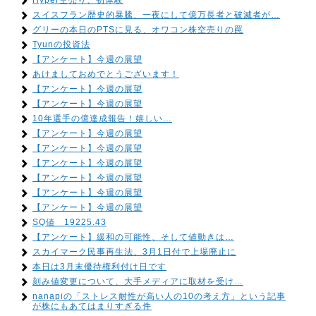
Hyper空売り、初体験
スイスフラン歴史的暴騰、一夜にして億万長者と破滅者が…
グリーの本日のPTSに見る、オワコン株空売りの罠
Tyunの投資法
【アンケート】今週の展望
あけましておめでとうございます！
【アンケート】今週の展望
【アンケート】今週の展望
10年選手の億達成報告！嬉しい…
【アンケート】今週の展望
【アンケート】今週の展望
【アンケート】今週の展望
【アンケート】今週の展望
【アンケート】今週の展望
【アンケート】今週の展望
SQ値 19225.43
【アンケート】緩和の可能性、そして値動きは…
スカイマーク民事再生法、3月1日付で上場廃止に
本日は3月末優待権利付け日です
刻み値変更について、大手メディアに取材を受け…
nanapiの「ストレス耐性が高い人の10の考え方」という記事
が株にもあてはまりすぎる件