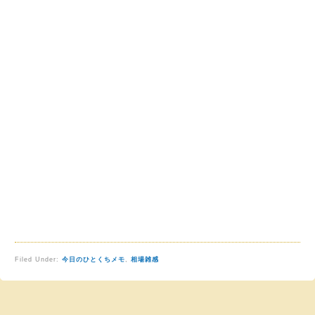
Filed Under:
今日のひとくちメモ
,
相場雑感