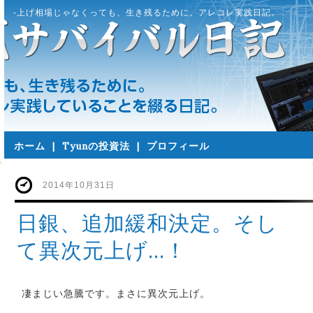
-上げ相場じゃなくっても、生き残るために。アレコレ実践日記。
ホーム
|
Tyunの投資法
|
プロフィール
2014年10月31日
日銀、追加緩和決定。そし
て異次元上げ…！
凄まじい急騰です。まさに異次元上げ。