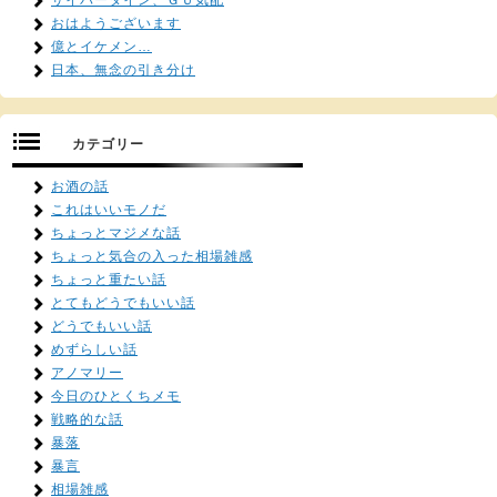
サイバーダイン、ＧＵ気配
おはようございます
億とイケメン…
日本、無念の引き分け
カテゴリー
お酒の話
これはいいモノだ
ちょっとマジメな話
ちょっと気合の入った相場雑感
ちょっと重たい話
とてもどうでもいい話
どうでもいい話
めずらしい話
アノマリー
今日のひとくちメモ
戦略的な話
暴落
暴言
相場雑感