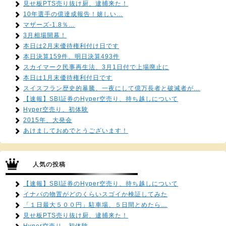
見せ板PTS売り抜け厨、逮捕来た！
10年選手の億達成報告！嬉しい…
マザーズ-1.8％…
3月相場開幕！
本日は2月末優待権利付け日です
本日決算159件、明日決算493件
スカイマーク民事再生法、3月1日付で上場廃止に
本日は1月末優待権利付日です
スイスフラン歴史的暴騰、一夜にして億万長者と破滅者が…
【速報】SBI証券のHyper空売り、持ち越しについて
Hyper空売り、初体験
2015年、大発会
あけましておめでとうございます！
人気の投稿
【速報】SBI証券のHyper空売り、持ち越しについて
イナバの物置がどのくらいスゴイか検証してみた
「１日最大５００円」駐車場、５日間とめたら…
見せ板PTS売り抜け厨、逮捕来た！