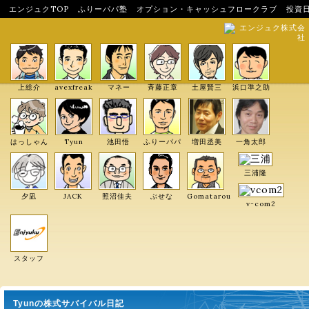
エンジュクTOP
ふりーパパ塾
オプション・キャッシュフロークラブ
投資
エンジュク株式会
社
上総介
avexfreak
マネー
斉藤正章
土屋賢三
浜口準之助
はっしゃん
Tyun
池田悟
ふりーパパ
増田丞美
一角太郎
三浦隆
夕凪
JACK
照沼佳夫
ぶせな
Gomatarou
v-com2
スタッフ
Tyunの株式サバイバル日記