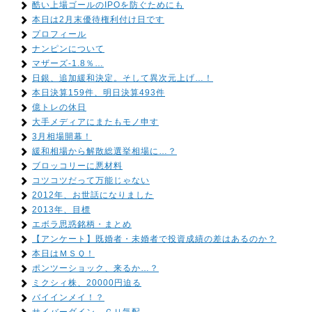
酷い上場ゴールのIPOを防ぐためにも
本日は2月末優待権利付け日です
プロフィール
ナンピンについて
マザーズ-1.8％…
日銀、追加緩和決定。そして異次元上げ…！
本日決算159件、明日決算493件
億トレの休日
大手メディアにまたもモノ申す
3月相場開幕！
緩和相場から解散総選挙相場に…？
ブロッコリーに悪材料
コツコツだって万能じゃない
2012年、お世話になりました
2013年、目標
エボラ思惑銘柄・まとめ
【アンケート】既婚者・未婚者で投資成績の差はあるのか？
本日はＭＳＱ！
ポンツーショック、来るか…？
ミクシィ株、20000円迫る
バイインメイ！？