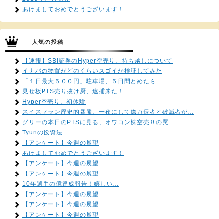
あけましておめでとうございます！
人気の投稿
【速報】SBI証券のHyper空売り、持ち越しについて
イナバの物置がどのくらいスゴイか検証してみた
「１日最大５００円」駐車場、５日間とめたら…
見せ板PTS売り抜け厨、逮捕来た！
Hyper空売り、初体験
スイスフラン歴史的暴騰、一夜にして億万長者と破滅者が…
グリーの本日のPTSに見る、オワコン株空売りの罠
Tyunの投資法
【アンケート】今週の展望
あけましておめでとうございます！
【アンケート】今週の展望
【アンケート】今週の展望
10年選手の億達成報告！嬉しい…
【アンケート】今週の展望
【アンケート】今週の展望
【アンケート】今週の展望