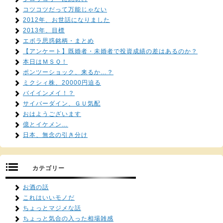
コツコツだって万能じゃない
2012年、お世話になりました
2013年、目標
エボラ思惑銘柄・まとめ
【アンケート】既婚者・未婚者で投資成績の差はあるのか？
本日はＭＳＱ！
ポンツーショック、来るか…？
ミクシィ株、20000円迫る
バイインメイ！？
サイバーダイン、ＧＵ気配
おはようございます
億とイケメン…
日本、無念の引き分け
カテゴリー
お酒の話
これはいいモノだ
ちょっとマジメな話
ちょっと気合の入った相場雑感