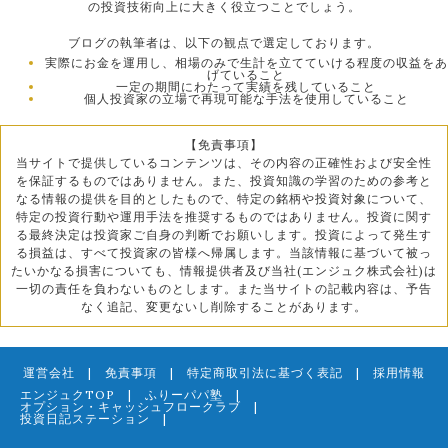
の投資技術向上に大きく役立つことでしょう。
ブログの執筆者は、以下の観点で選定しております。
実際にお金を運用し、相場のみで生計を立てていける程度の収益をあ
げていること
一定の期間にわたって実績を残していること
個人投資家の立場で再現可能な手法を使用していること
【免責事項】
当サイトで提供しているコンテンツは、その内容の正確性および安全性
を保証するものではありません。また、投資知識の学習のための参考と
なる情報の提供を目的としたもので、特定の銘柄や投資対象について、
特定の投資行動や運用手法を推奨するものではありません。投資に関す
る最終決定は投資家ご自身の判断でお願いします。投資によって発生す
る損益は、すべて投資家の皆様へ帰属します。当該情報に基づいて被っ
たいかなる損害についても、情報提供者及び当社(エンジュク株式会社)は
一切の責任を負わないものとします。また当サイトの記載内容は、予告
なく追記、変更ないし削除することがあります。
運営会社
|
免責事項
|
特定商取引法に基づく表記
|
採用情報
エンジュクTOP
|
ふりーパパ塾
|
オプション・キャッシュフロークラブ
|
投資日記ステーション
|