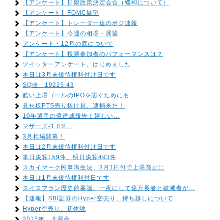
【アンケート】日銀政策決定会合（緩和について）
【アンケート】FOMC展望
【アンケート】トレーダー達のポジ速報
【アンケート】今週の相場・展望
アンケート・12月の底について
【アンケート】投票参加者のパフォーマンスは？
ツイッターアンケート、はじめました
本日は3月末優待権利付け日です
SQ値 19225.43
酷い上場ゴールのIPOを防ぐためにも
見せ板PTS売り抜け厨、逮捕来た！
10年選手の億達成報告！嬉しい…
マザーズ-1.8％…
3月相場開幕！
本日は2月末優待権利付け日です
本日決算159件、明日決算493件
スカイマーク民事再生法、3月1日付で上場廃止に
本日は1月末優待権利付日です
スイスフラン歴史的暴騰、一夜にして億万長者と破滅者が…
【速報】SBI証券のHyper空売り、持ち越しについて
Hyper空売り、初体験
2015年、大発会