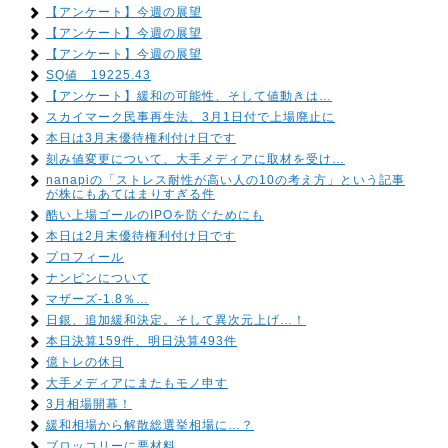
【アンケート】今週の展望
【アンケート】今週の展望
【アンケート】今週の展望
SQ値 19225.43
【アンケート】緩和の可能性、そして値動きは…
スカイマーク民事再生法、3月1日付で上場廃止に
本日は3月末優待権利付け日です
刻み値変更について、大手メディアに取材を受け…
nanapiの「ストレス耐性が高い人の10の考え方」という記事
が株にもあてはまりすぎる件
酷い上場ゴールのIPOを防ぐためにも
本日は2月末優待権利付け日です
プロフィール
ナンピンについて
マザーズ-1.8％…
日銀、追加緩和決定。そして異次元上げ…！
本日決算159件、明日決算493件
億トレの休日
大手メディアにまたもモノ申す
3月相場開幕！
緩和相場から解散総選挙相場に…？
ブロッコリーに悪材料