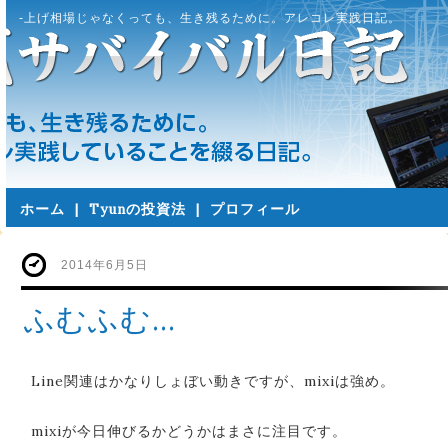
-上げ相場じゃなくっても、生き残るために。アレコレ実践日記。
ホーム
|
Tyunの投資法
|
プロフィール
2014年6月5日
ふむふむ…
Line関連はかなりしょぼい動きですが、mixiは強め。
mixiが今日伸びるかどうかはまさに注目です。