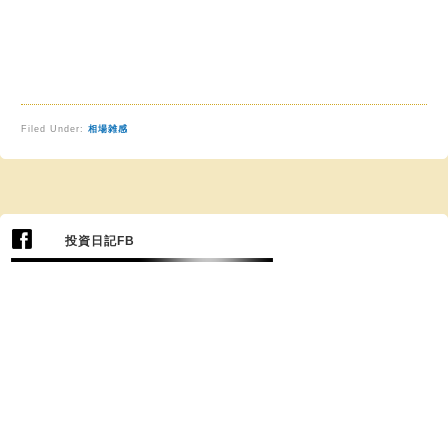
Filed Under:
相場雑感
投資日記FB