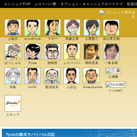
エンジュクTOP
ふりーパパ塾
オプション・キャッシュフロークラブ
投資
エンジュク株式会
社
上総介
avexfreak
マネー
斉藤正章
土屋賢三
浜口準之助
はっしゃん
Tyun
池田悟
ふりーパパ
増田丞美
一角太郎
三浦隆
夕凪
JACK
照沼佳夫
ぶせな
Gomatarou
v-com2
スタッフ
Tyunの株式サバイバル日記