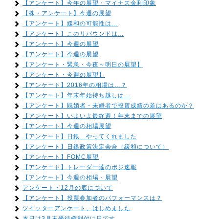
【アンケート】今年の展望・マイナス金利印象
【株・アンケート】今週の展望
【アンケート】緩和の可能性は…
【アンケート】このリバウンドは…
【アンケート】今週の展望
【アンケート】今週の展望
【アンケート・緊急・今夜～明日の展望】
【アンケート・今週の展望】
【アンケート】2016年の相場は…？
【アンケート】年末年始持ち越しは…
【アンケート】既婚者・未婚者で投資成績の差はあるのか？
【アンケート】いよいよ最終週！年末までの展望
【アンケート】今週の相場展望
【アンケート】日銀…やってくれました
【アンケート】日銀政策決定会合（緩和について）
【アンケート】FOMC展望
【アンケート】トレーダー達のポジ速報
【アンケート】今週の相場・展望
アンケート・12月の底について
【アンケート】投票参加者のパフォーマンスは？
ツイッターアンケート、はじめました
本日は3月末優待権利付け日です