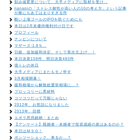
刻み値変更について、大手メディアに取材を受け…
nanapiの「ストレス耐性が高い人の10の考え方」という記事
が株にもあてはまりすぎる件
酷い上場ゴールのIPOを防ぐためにも
本日は2月末優待権利付け日です
プロフィール
ナンピンについて
マザーズ-1.8％…
日銀、追加緩和決定。そして異次元上げ…！
本日決算159件、明日決算493件
億トレの休日
大手メディアにまたもモノ申す
3月相場開幕！
緩和相場から解散総選挙相場に…？
ブロッコリーに悪材料
コツコツだって万能じゃない
2012年、お世話になりました
2013年、目標
エボラ思惑銘柄・まとめ
【アンケート】既婚者・未婚者で投資成績の差はあるのか？
本日はＭＳＱ！
ポンツーショック、来るか…？