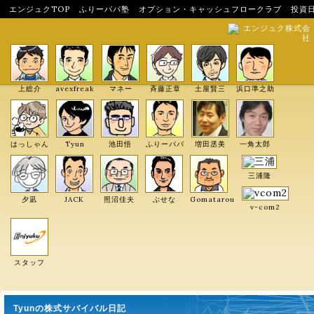
エンジュクTOP
ふりーパパ塾
オプション・キャッシュフロークラブ
投資
エンジュク株式会
社
上総介
avexfreak
マネー
斉藤正章
土屋賢三
浜口準之助
はっしゃん
Tyun
池田悟
ふりーパパ
増田丞美
一角太郎
三浦隆
夕凪
JACK
照沼佳夫
ぶせな
Gomatarou
v-com2
スタッフ
Tyunの株式サバイバル日記