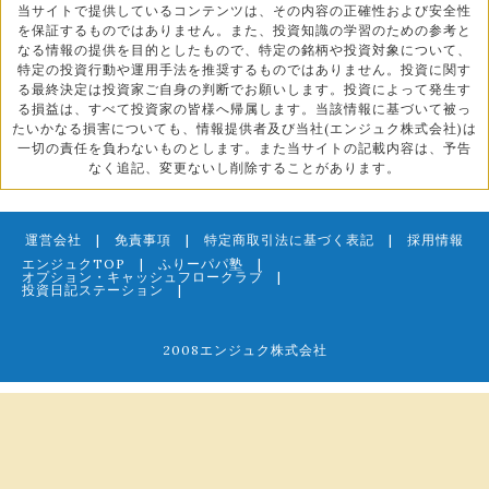
当サイトで提供しているコンテンツは、その内容の正確性および安全性
を保証するものではありません。また、投資知識の学習のための参考と
なる情報の提供を目的としたもので、特定の銘柄や投資対象について、
特定の投資行動や運用手法を推奨するものではありません。投資に関す
る最終決定は投資家ご自身の判断でお願いします。投資によって発生す
る損益は、すべて投資家の皆様へ帰属します。当該情報に基づいて被っ
たいかなる損害についても、情報提供者及び当社(エンジュク株式会社)は
一切の責任を負わないものとします。また当サイトの記載内容は、予告
なく追記、変更ないし削除することがあります。
運営会社
|
免責事項
|
特定商取引法に基づく表記
|
採用情報
エンジュクTOP
|
ふりーパパ塾
|
オプション・キャッシュフロークラブ
|
投資日記ステーション
|
2008エンジュク株式会社