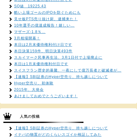
SQ値 19225.43
酷い上場ゴールのIPOを防ぐためにも
見せ板PTS売り抜け厨、逮捕来た！
10年選手の億達成報告！嬉しい…
マザーズ-1.8％…
3月相場開幕！
本日は2月末優待権利付け日です
本日決算159件、明日決算493件
スカイマーク民事再生法、3月1日付で上場廃止に
本日は1月末優待権利付日です
スイスフラン歴史的暴騰、一夜にして億万長者と破滅者が…
【速報】SBI証券のHyper空売り、持ち越しについて
Hyper空売り、初体験
2015年、大発会
あけましておめでとうございます！
人気の投稿
【速報】SBI証券のHyper空売り、持ち越しについて
イナバの物置がどのくらいスゴイか検証してみた