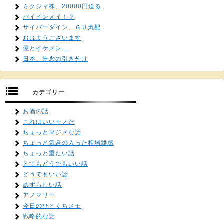
ミクシィ株、20000円迫る
バイインメイ！？
サイバーダイン、ＧＵ気配
おはようございます
億とイケメン…
日本、無念の引き分け
カテゴリー
お酒の話
これはいいモノだ
ちょっとマジメな話
ちょっと気合の入った相場雑感
ちょっと重たい話
とてもどうでもいい話
どうでもいい話
めずらしい話
アノマリー
今日のひとくちメモ
戦略的な話