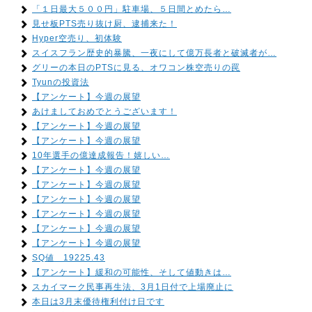
「１日最大５００円」駐車場、５日間とめたら…
見せ板PTS売り抜け厨、逮捕来た！
Hyper空売り、初体験
スイスフラン歴史的暴騰、一夜にして億万長者と破滅者が…
グリーの本日のPTSに見る、オワコン株空売りの罠
Tyunの投資法
【アンケート】今週の展望
あけましておめでとうございます！
【アンケート】今週の展望
【アンケート】今週の展望
10年選手の億達成報告！嬉しい…
【アンケート】今週の展望
【アンケート】今週の展望
【アンケート】今週の展望
【アンケート】今週の展望
【アンケート】今週の展望
【アンケート】今週の展望
SQ値 19225.43
【アンケート】緩和の可能性、そして値動きは…
スカイマーク民事再生法、3月1日付で上場廃止に
本日は3月末優待権利付け日です