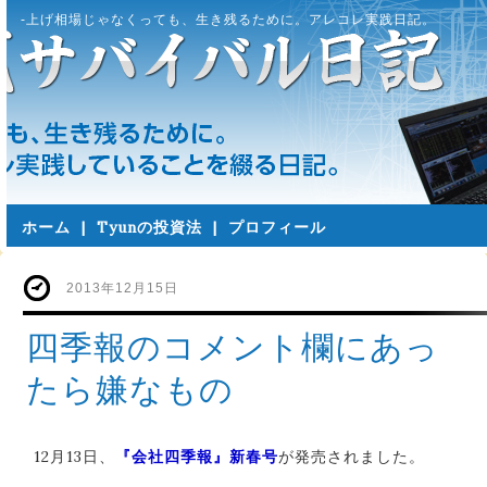
-上げ相場じゃなくっても、生き残るために。アレコレ実践日記。
ホーム
|
Tyunの投資法
|
プロフィール
2013年12月15日
四季報のコメント欄にあっ
たら嫌なもの
12月13日、
『会社四季報』新春号
が発売されました。