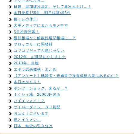
マザーズ-1.8％…
日銀、追加緩和決定。そして異次元上げ…！
本日決算159件、明日決算493件
億トレの休日
大手メディアにまたもモノ申す
3月相場開幕！
緩和相場から解散総選挙相場に…？
ブロッコリーに悪材料
コツコツだって万能じゃない
2012年、お世話になりました
2013年、目標
エボラ思惑銘柄・まとめ
【アンケート】既婚者・未婚者で投資成績の差はあるのか？
本日はＭＳＱ！
ポンツーショック、来るか…？
ミクシィ株、20000円迫る
バイインメイ！？
サイバーダイン、ＧＵ気配
おはようございます
億とイケメン…
日本、無念の引き分け