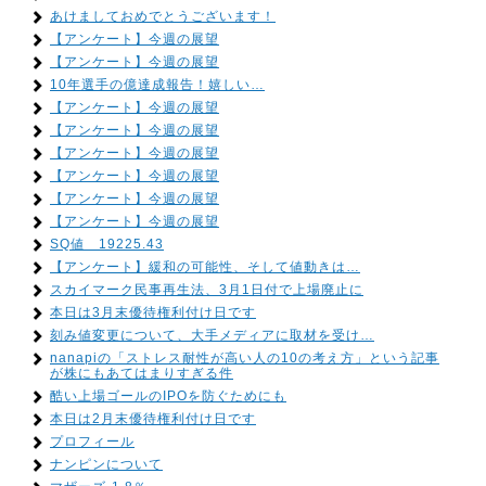
あけましておめでとうございます！
【アンケート】今週の展望
【アンケート】今週の展望
10年選手の億達成報告！嬉しい…
【アンケート】今週の展望
【アンケート】今週の展望
【アンケート】今週の展望
【アンケート】今週の展望
【アンケート】今週の展望
【アンケート】今週の展望
SQ値 19225.43
【アンケート】緩和の可能性、そして値動きは…
スカイマーク民事再生法、3月1日付で上場廃止に
本日は3月末優待権利付け日です
刻み値変更について、大手メディアに取材を受け…
nanapiの「ストレス耐性が高い人の10の考え方」という記事
が株にもあてはまりすぎる件
酷い上場ゴールのIPOを防ぐためにも
本日は2月末優待権利付け日です
プロフィール
ナンピンについて