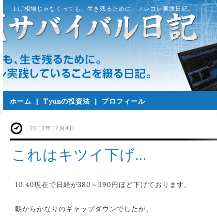
-上げ相場じゃなくっても、生き残るために。アレコレ実践日記。
ホーム
|
Tyunの投資法
|
プロフィール
2013年12月4日
これはキツイ下げ…
10:40現在で日経が380～390円ほど下げております。
朝からかなりのギャップダウンでしたが、