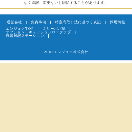
なく追記、変更ないし削除することがあります。
運営会社
|
免責事項
|
特定商取引法に基づく表記
|
採用情報
エンジュクTOP
|
ふりーパパ塾
|
オプション・キャッシュフロークラブ
|
投資日記ステーション
|
2008エンジュク株式会社