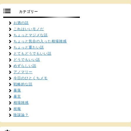
カテゴリー
お酒の話
これはいいモノだ
ちょっとマジメな話
ちょっと気合の入った相場雑感
ちょっと重たい話
とてもどうでもいい話
どうでもいい話
めずらしい話
アノマリー
今日のひとくちメモ
戦略的な話
暴落
暴言
相場雑感
祝報
陰謀論？