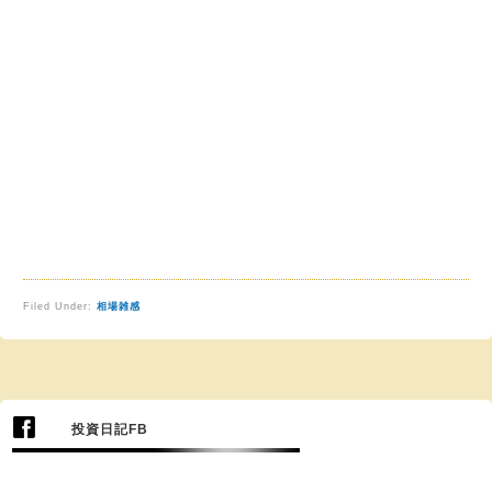
Filed Under:
相場雑感
投資日記FB