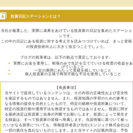
投資日記ステーションとは？
当社が厳選した、実際に成果をあげている投資家の日記を集めたステーショ
ンです。
この中の日記にある投資に対する考え方を読みつづけていれば、きっと皆様
の投資技術向上に大きく役立つことでしょう。
ブログの執筆者は、以下の観点で選定しております。
実際にお金を運用し、相場のみで生計を立てていける程度の収益をあ
げていること
一定の期間にわたって実績を残していること
個人投資家の立場で再現可能な手法を使用していること
【免責事項】
当サイトで提供しているコンテンツは、その内容の正確性および安全性
を保証するものではありません。また、投資知識の学習のための参考と
なる情報の提供を目的としたもので、特定の銘柄や投資対象について、
特定の投資行動や運用手法を推奨するものではありません。投資に関す
る最終決定は投資家ご自身の判断でお願いします。投資によって発生す
る損益は、すべて投資家の皆様へ帰属します。当該情報に基づいて被っ
たいかなる損害についても、情報提供者及び当社(エンジュク株式会社)は
一切の責任を負わないものとします。また当サイトの記載内容は、予告