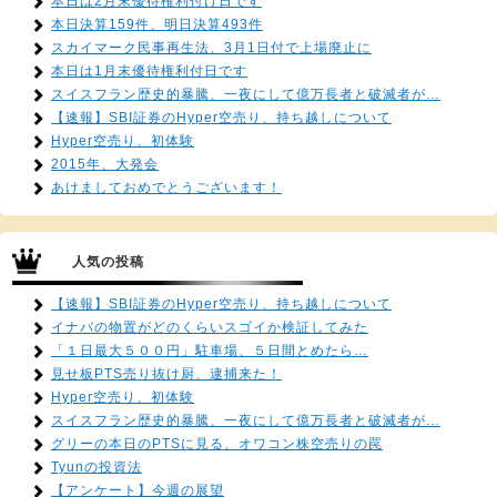
本日は2月末優待権利付け日です
本日決算159件、明日決算493件
スカイマーク民事再生法、3月1日付で上場廃止に
本日は1月末優待権利付日です
スイスフラン歴史的暴騰、一夜にして億万長者と破滅者が…
【速報】SBI証券のHyper空売り、持ち越しについて
Hyper空売り、初体験
2015年、大発会
あけましておめでとうございます！
人気の投稿
【速報】SBI証券のHyper空売り、持ち越しについて
イナバの物置がどのくらいスゴイか検証してみた
「１日最大５００円」駐車場、５日間とめたら…
見せ板PTS売り抜け厨、逮捕来た！
Hyper空売り、初体験
スイスフラン歴史的暴騰、一夜にして億万長者と破滅者が…
グリーの本日のPTSに見る、オワコン株空売りの罠
Tyunの投資法
【アンケート】今週の展望