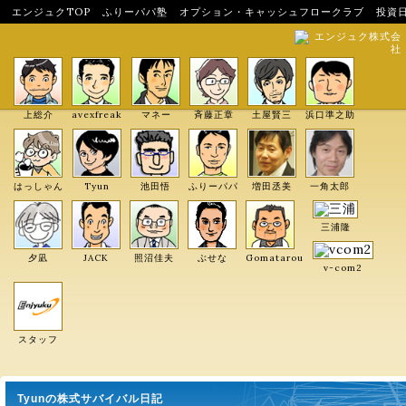
エンジュクTOP
ふりーパパ塾
オプション・キャッシュフロークラブ
投資
エンジュク株式会
社
上総介
avexfreak
マネー
斉藤正章
土屋賢三
浜口準之助
はっしゃん
Tyun
池田悟
ふりーパパ
増田丞美
一角太郎
三浦隆
夕凪
JACK
照沼佳夫
ぶせな
Gomatarou
v-com2
スタッフ
Tyunの株式サバイバル日記