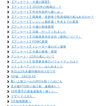
【アンケート・今週の展望】
【アンケート】2016年の相場は…？
【アンケート】年末年始持ち越しは…
【アンケート】既婚者・未婚者で投資成績の差はあるのか？
【アンケート】いよいよ最終週！年末までの展望
【アンケート】今週の相場展望
【アンケート】日銀…やってくれました
【アンケート】日銀政策決定会合（緩和について）
【アンケート】FOMC展望
【アンケート】トレーダー達のポジ速報
【アンケート】今週の相場・展望
アンケート・12月の底について
【アンケート】投票参加者のパフォーマンスは？
ツイッターアンケート、はじめました
本日は3月末優待権利付け日です
SQ値 19225.43
酷い上場ゴールのIPOを防ぐためにも
見せ板PTS売り抜け厨、逮捕来た！
10年選手の億達成報告！嬉しい…
マザーズ-1.8％…
3月相場開幕！