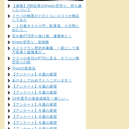
【速報】SBI証券のHyper空売り、持ち越
しについて
イナバの物置がどのくらいスゴイか検証
してみた
「１日最大５００円」駐車場、５日間と
めたら…
見せ板PTS売り抜け厨、逮捕来た！
Hyper空売り、初体験
スイスフラン歴史的暴騰、一夜にして億
万長者と破滅者が…
グリーの本日のPTSに見る、オワコン株
空売りの罠
Tyunの投資法
【アンケート】今週の展望
あけましておめでとうございます！
【アンケート】今週の展望
【アンケート】今週の展望
10年選手の億達成報告！嬉しい…
【アンケート】今週の展望
【アンケート】今週の展望
【アンケート】今週の展望
【アンケート】今週の展望
【アンケート】今週の展望