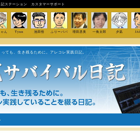
日記ステーション
カスタマーサポート
しゃん
Tyun
池田悟
ふりーパパ
増田丞美
一角太郎
夕凪
JA
くっても、生き残るために。アレコレ実践日記。
ル