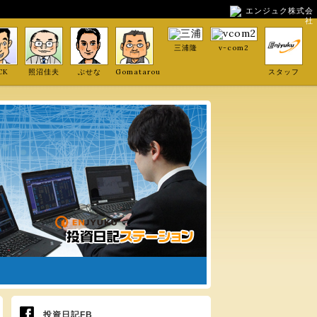
エンジュク株式会
社
三浦隆
v-com2
CK
照沼佳夫
ぶせな
Gomatarou
スタッフ
投資日記FB