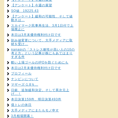
【アンケート】今週の展望
SQ値 19225.43
【アンケート】緩和の可能性、そして値
動きは…
スカイマーク民事再生法、3月1日付で上
場廃止に
本日は3月末優待権利付け日です
刻み値変更について、大手メディアに取
材を受け…
nanapiの「ストレス耐性が高い人の10の
考え方」という記事が株にもあてはまり
すぎる件
酷い上場ゴールのIPOを防ぐためにも
本日は2月末優待権利付け日です
プロフィール
ナンピンについて
マザーズ-1.8％…
日銀、追加緩和決定。そして異次元上
げ…！
本日決算159件、明日決算493件
億トレの休日
大手メディアにまたもモノ申す
3月相場開幕！