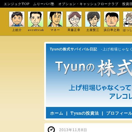
エンジュクTOP
ふりーパパ塾
オプション・キャッシュフロークラブ
投資
上総介
avexfreak
マネー
斉藤正章
土屋賢三
浜口準之助
はっ
Tyunの株式サバイバル日記
-上げ相場じゃな
ホーム
|
Tyunの投資法
|
プロフィー
2013年11月8日