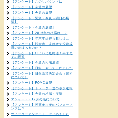
【アンケート】このリバウンドは…
【アンケート】今週の展望
【アンケート】今週の展望
【アンケート・緊急・今夜～明日の展
望】
【アンケート・今週の展望】
【アンケート】2016年の相場は…？
【アンケート】年末年始持ち越しは…
【アンケート】既婚者・未婚者で投資成
績の差はあるのか？
【アンケート】いよいよ最終週！年末ま
での展望
【アンケート】今週の相場展望
【アンケート】日銀…やってくれました
【アンケート】日銀政策決定会合（緩和
について）
【アンケート】FOMC展望
【アンケート】トレーダー達のポジ速報
【アンケート】今週の相場・展望
アンケート・12月の底について
【アンケート】投票参加者のパフォーマ
ンスは？
ツイッターアンケート、はじめました