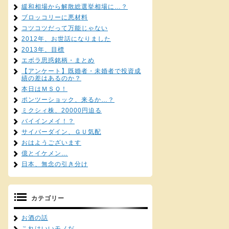
緩和相場から解散総選挙相場に…？
ブロッコリーに悪材料
コツコツだって万能じゃない
2012年、お世話になりました
2013年、目標
エボラ思惑銘柄・まとめ
【アンケート】既婚者・未婚者で投資成
績の差はあるのか？
本日はＭＳＱ！
ポンツーショック、来るか…？
ミクシィ株、20000円迫る
バイインメイ！？
サイバーダイン、ＧＵ気配
おはようございます
億とイケメン…
日本、無念の引き分け
カテゴリー
お酒の話
これはいいモノだ