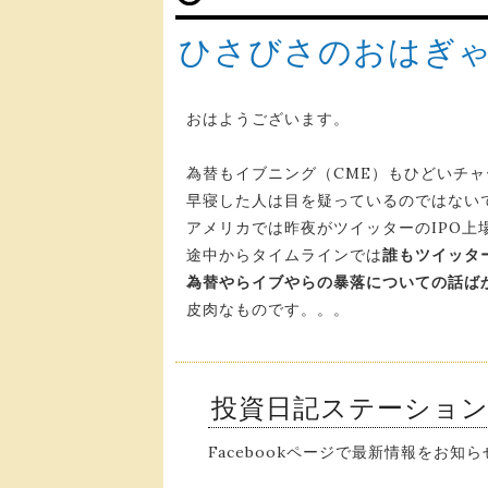
ひさびさのおはぎ
おはようございます。
為替もイブニング（CME）もひどいチ
早寝した人は目を疑っているのではない
アメリカでは昨夜がツイッターのIPO上
途中からタイムラインでは
誰もツイッタ
為替やらイブやらの暴落についての話ば
皮肉なものです。。。
投資日記ステーショ
Facebookページで最新情報をお