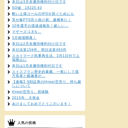
本日は3月末優待権利付け日です
SQ値 19225.43
酷い上場ゴールのIPOを防ぐためにも
見せ板PTS売り抜け厨、逮捕来た！
10年選手の億達成報告！嬉しい…
マザーズ-1.8％…
3月相場開幕！
本日は2月末優待権利付け日です
本日決算159件、明日決算493件
スカイマーク民事再生法、3月1日付で上
場廃止に
本日は1月末優待権利付日です
スイスフラン歴史的暴騰、一夜にして億
万長者と破滅者が…
【速報】SBI証券のHyper空売り、持ち越
しについて
Hyper空売り、初体験
2015年、大発会
あけましておめでとうございます！
人気の投稿