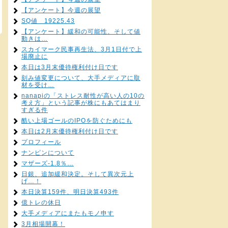
【アンケート】今週の展望
SQ値 19225.43
【アンケート】緩和の可能性、そして値
動きは…
スカイマーク民事再生法、3月1日付で上
場廃止に
本日は3月末優待権利付け日です
刻み値変更について、大手メディアに取
材を受け…
nanapiの「ストレス耐性が高い人の10の
考え方」という記事が株にもあてはまり
すぎる件
酷い上場ゴールのIPOを防ぐためにも
本日は2月末優待権利付け日です
プロフィール
ナンピンについて
マザーズ-1.8％…
日銀、追加緩和決定。そして異次元上
げ…！
本日決算159件、明日決算493件
億トレの休日
大手メディアにまたもモノ申す
3月相場開幕！