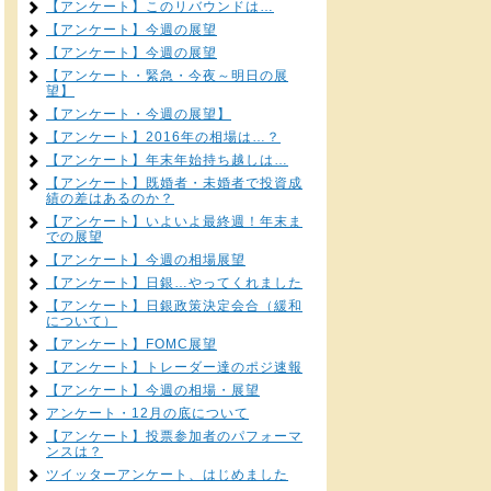
【アンケート】このリバウンドは…
【アンケート】今週の展望
【アンケート】今週の展望
【アンケート・緊急・今夜～明日の展
望】
【アンケート・今週の展望】
【アンケート】2016年の相場は…？
【アンケート】年末年始持ち越しは…
【アンケート】既婚者・未婚者で投資成
績の差はあるのか？
【アンケート】いよいよ最終週！年末ま
での展望
【アンケート】今週の相場展望
【アンケート】日銀…やってくれました
【アンケート】日銀政策決定会合（緩和
について）
【アンケート】FOMC展望
【アンケート】トレーダー達のポジ速報
【アンケート】今週の相場・展望
アンケート・12月の底について
【アンケート】投票参加者のパフォーマ
ンスは？
ツイッターアンケート、はじめました