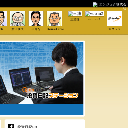
エンジュク株式会
社
三浦隆
v-com2
CK
照沼佳夫
ぶせな
Gomatarou
スタッフ
投資日記FB