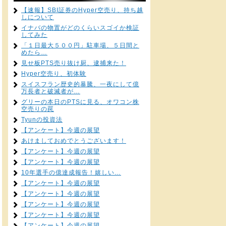
【速報】SBI証券のHyper空売り、持ち越
しについて
イナバの物置がどのくらいスゴイか検証
してみた
「１日最大５００円」駐車場、５日間と
めたら…
見せ板PTS売り抜け厨、逮捕来た！
Hyper空売り、初体験
スイスフラン歴史的暴騰、一夜にして億
万長者と破滅者が…
グリーの本日のPTSに見る、オワコン株
空売りの罠
Tyunの投資法
【アンケート】今週の展望
あけましておめでとうございます！
【アンケート】今週の展望
【アンケート】今週の展望
10年選手の億達成報告！嬉しい…
【アンケート】今週の展望
【アンケート】今週の展望
【アンケート】今週の展望
【アンケート】今週の展望
【アンケート】今週の展望