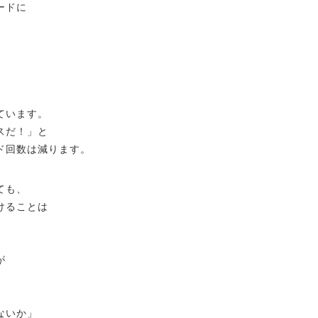
ードに
ています。
スだ！」と
ド回数は減ります。
ても、
けることは
が
ないか」