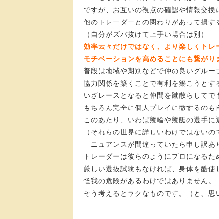
ですが、お互いの視点の確認や情報交換
他のトレーダーとの関わりがあって損す
（自分がズバ抜けて上手い場合は別）
効率云々だけではなく、より楽しくトレ
モチベーションを高めることにも繋がり
普段は地域や期別などで仲の良いグルー
協力関係を築くことで有利を築こうとす
いざレースとなると仲間を蹴散らしてで
もちろん完全に個人プレイに徹するのも
このあたり、いわば競輪や競艇の選手に
（それらの世界に詳しいわけではないの
ニュアンスが間違っていたら申し訳あ
トレーダーは彼らのようにプロになるた
厳しい選抜試験もなければ、身体を酷使
怪我の危険があるわけではありません。
そう考えるとラクなものです。（と、思