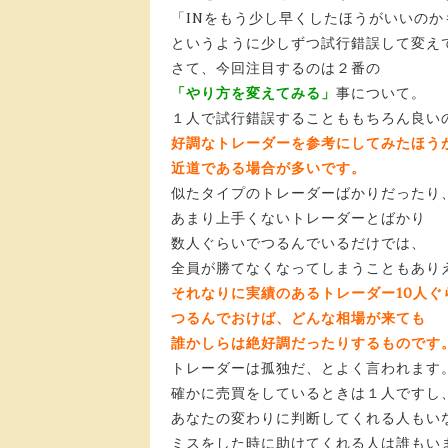
「INをもう少し早くしたほうがいいのか
というように少しずつ試行錯誤して変え
さて、今回注目するのは２番の
「やり方を変えてみる」
事について。
１人で試行錯誤することももちろん良い
好調なトレーダーを参考にしてみたほう
近道である場合が多いです。
似たタイプのトレーダーばかりだったり
あまり上手くないトレーダーとばかり
数人ぐらいでつるんでいるだけでは、
全員が勝てなくなってしまうこともあり
それなりに実績のあるトレーダー10人ぐ
つるんでおけば、どんな相場が来ても
誰かしらは絶好調だったりするものです
トレーダーは孤独だ、とよく言われます
確かに売買をしているときは１人ですし
あなたの変わりに判断してくれる人もい
ミスをした時に助けてくれる人は誰もい