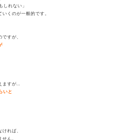
もしれない」
ていくのが一般的です。
のですが、
が
、
えますが…
らいと
。
。
、
なければ、
ません。