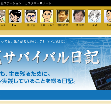
日記ステーション
カスタマーサポート
しゃん
Tyun
池田悟
ふりーパパ
増田丞美
一角太郎
夕凪
JA
くっても、生き残るために。アレコレ実践日記。
ル