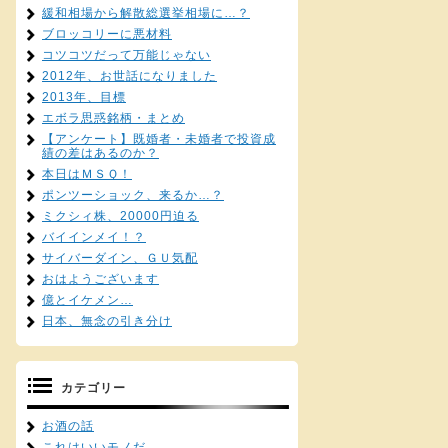
緩和相場から解散総選挙相場に…？
ブロッコリーに悪材料
コツコツだって万能じゃない
2012年、お世話になりました
2013年、目標
エボラ思惑銘柄・まとめ
【アンケート】既婚者・未婚者で投資成
績の差はあるのか？
本日はＭＳＱ！
ポンツーショック、来るか…？
ミクシィ株、20000円迫る
バイインメイ！？
サイバーダイン、ＧＵ気配
おはようございます
億とイケメン…
日本、無念の引き分け
カテゴリー
お酒の話
これはいいモノだ