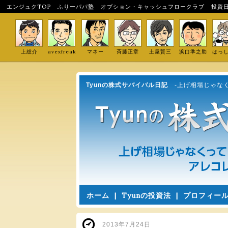
エンジュクTOP
ふりーパパ塾
オプション・キャッシュフロークラブ
投資
上総介
avexfreak
マネー
斉藤正章
土屋賢三
浜口準之助
はっ
Tyunの株式サバイバル日記
-上げ相場じゃな
ホーム
|
Tyunの投資法
|
プロフィー
2013年7月24日