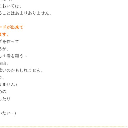
においては、
ることはあまりありません。
ードが出来て
ます。
プを作って
るが、
も１着を狙う…
自由。
近いのかもしれません。
で、
りません）
めの
したり
いたい…）