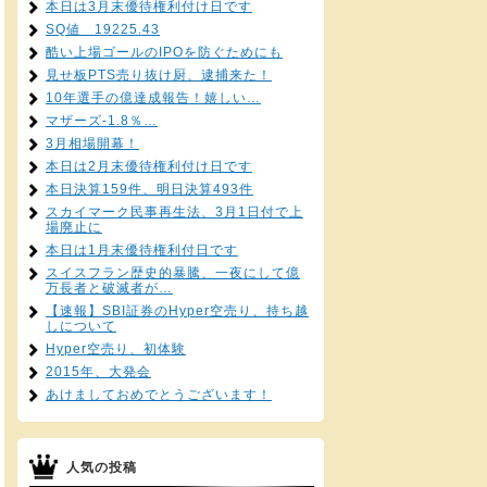
本日は3月末優待権利付け日です
SQ値 19225.43
酷い上場ゴールのIPOを防ぐためにも
見せ板PTS売り抜け厨、逮捕来た！
10年選手の億達成報告！嬉しい…
マザーズ-1.8％…
3月相場開幕！
本日は2月末優待権利付け日です
本日決算159件、明日決算493件
スカイマーク民事再生法、3月1日付で上
場廃止に
本日は1月末優待権利付日です
スイスフラン歴史的暴騰、一夜にして億
万長者と破滅者が…
【速報】SBI証券のHyper空売り、持ち越
しについて
Hyper空売り、初体験
2015年、大発会
あけましておめでとうございます！
人気の投稿