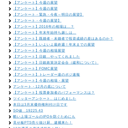
【アンケート】今週の展望
【アンケート】今週の展望
【アンケート・緊急・今夜～明日の展望】
【アンケート・今週の展望】
【アンケート】2016年の相場は…？
【アンケート】年末年始持ち越しは…
【アンケート】既婚者・未婚者で投資成績の差はあるのか？
【アンケート】いよいよ最終週！年末までの展望
【アンケート】今週の相場展望
【アンケート】日銀…やってくれました
【アンケート】日銀政策決定会合（緩和について）
【アンケート】FOMC展望
【アンケート】トレーダー達のポジ速報
【アンケート】今週の相場・展望
アンケート・12月の底について
【アンケート】投票参加者のパフォーマンスは？
ツイッターアンケート、はじめました
本日は3月末優待権利付け日です
SQ値 19225.43
酷い上場ゴールのIPOを防ぐためにも
見せ板PTS売り抜け厨、逮捕来た！