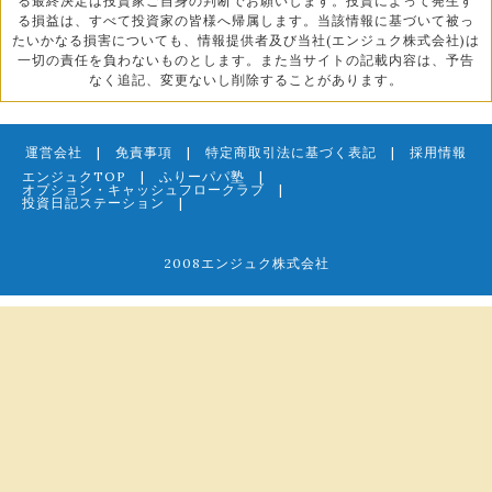
る最終決定は投資家ご自身の判断でお願いします。投資によって発生す
る損益は、すべて投資家の皆様へ帰属します。当該情報に基づいて被っ
たいかなる損害についても、情報提供者及び当社(エンジュク株式会社)は
一切の責任を負わないものとします。また当サイトの記載内容は、予告
なく追記、変更ないし削除することがあります。
運営会社
|
免責事項
|
特定商取引法に基づく表記
|
採用情報
エンジュクTOP
|
ふりーパパ塾
|
オプション・キャッシュフロークラブ
|
投資日記ステーション
|
2008エンジュク株式会社