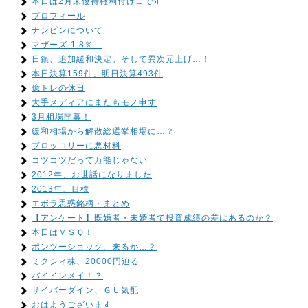
本日は2月末優待権利付け日です
プロフィール
ナンピンについて
マザーズ-1.8％…
日銀、追加緩和決定。そして異次元上げ…！
本日決算159件、明日決算493件
億トレの休日
大手メディアにまたもモノ申す
3月相場開幕！
緩和相場から解散総選挙相場に…？
ブロッコリーに悪材料
コツコツだって万能じゃない
2012年、お世話になりました
2013年、目標
エボラ思惑銘柄・まとめ
【アンケート】既婚者・未婚者で投資成績の差はあるのか？
本日はＭＳＱ！
ポンツーショック、来るか…？
ミクシィ株、20000円迫る
バイインメイ！？
サイバーダイン、ＧＵ気配
おはようございます