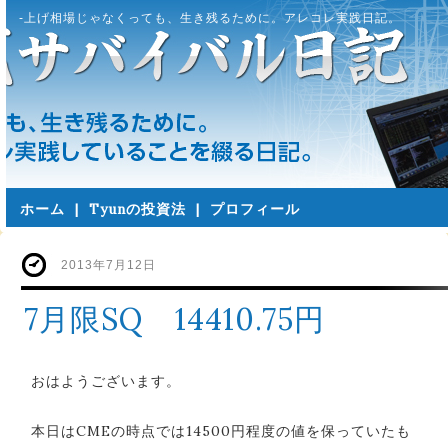
-上げ相場じゃなくっても、生き残るために。アレコレ実践日記。
ホーム
|
Tyunの投資法
|
プロフィール
2013年7月12日
7月限SQ 14410.75円
おはようございます。
本日はCMEの時点では14500円程度の値を保っていたも