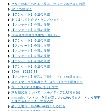
グリーの本日のPTSに見る、オワコン株空売りの罠
Tyunの投資法
【アンケート】今週の展望
あけましておめでとうございます！
【アンケート】今週の展望
【アンケート】今週の展望
10年選手の億達成報告！嬉しい…
【アンケート】今週の展望
【アンケート】今週の展望
【アンケート】今週の展望
【アンケート】今週の展望
【アンケート】今週の展望
【アンケート】今週の展望
SQ値 19225.43
【アンケート】緩和の可能性、そして値動きは…
スカイマーク民事再生法、3月1日付で上場廃止に
本日は3月末優待権利付け日です
刻み値変更について、大手メディアに取材を受け…
nanapiの「ストレス耐性が高い人の10の考え方」という記事
が株にもあてはまりすぎる件
酷い上場ゴールのIPOを防ぐためにも