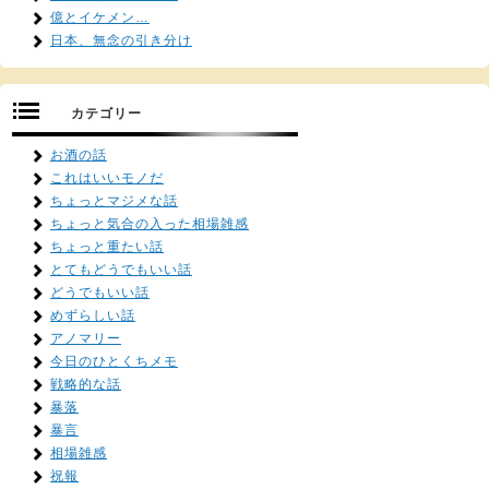
億とイケメン…
日本、無念の引き分け
カテゴリー
お酒の話
これはいいモノだ
ちょっとマジメな話
ちょっと気合の入った相場雑感
ちょっと重たい話
とてもどうでもいい話
どうでもいい話
めずらしい話
アノマリー
今日のひとくちメモ
戦略的な話
暴落
暴言
相場雑感
祝報