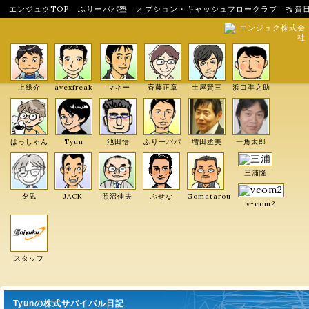
エンジュクTOP
ふりーパパ塾
オプション・キャッシュフロークラブ
投資
エンジュク株式会
社
上総介
avexfreak
マネー
斉藤正章
土屋賢三
浜口準之助
はっしゃん
Tyun
池田悟
ふりーパパ
増田丞美
一角太郎
三浦隆
夕凪
JACK
照沼佳夫
ぶせな
Gomatarou
v-com2
スタッフ
Tyunの株式サバイバル日記