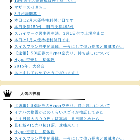
10年選手の億達成報告！嬉しい…
マザーズ-1.8％…
3月相場開幕！
本日は2月末優待権利付け日です
本日決算159件、明日決算493件
スカイマーク民事再生法、3月1日付で上場廃止に
本日は1月末優待権利付日です
スイスフラン歴史的暴騰、一夜にして億万長者と破滅者が…
【速報】SBI証券のHyper空売り、持ち越しについて
Hyper空売り、初体験
2015年、大発会
あけましておめでとうございます！
人気の投稿
【速報】SBI証券のHyper空売り、持ち越しについて
イナバの物置がどのくらいスゴイか検証してみた
「１日最大５００円」駐車場、５日間とめたら…
見せ板PTS売り抜け厨、逮捕来た！
Hyper空売り、初体験
スイスフラン歴史的暴騰、一夜にして億万長者と破滅者が…