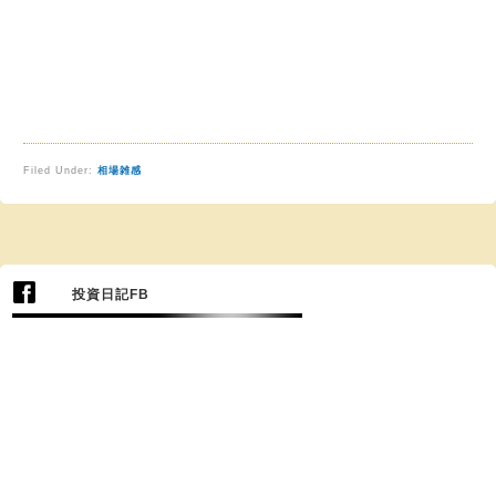
Filed Under:
相場雑感
投資日記FB