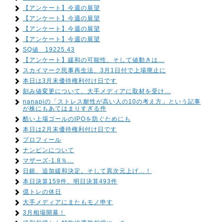
【アンケート】今週の展望
【アンケート】今週の展望
【アンケート】今週の展望
【アンケート】今週の展望
SQ値 19225.43
【アンケート】緩和の可能性、そして値動きは…
スカイマーク民事再生法、3月1日付で上場廃止に
本日は3月末優待権利付け日です
刻み値変更について、大手メディアに取材を受け…
nanapiの「ストレス耐性が高い人の10の考え方」という記事
が株にもあてはまりすぎる件
酷い上場ゴールのIPOを防ぐためにも
本日は2月末優待権利付け日です
プロフィール
ナンピンについて
マザーズ-1.8％…
日銀、追加緩和決定。そして異次元上げ…！
本日決算159件、明日決算493件
億トレの休日
大手メディアにまたもモノ申す
3月相場開幕！