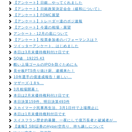
【アンケート】日銀…やってくれました
【アンケート】日銀政策決定会合（緩和について）
【アンケート】FOMC展望
【アンケート】トレーダー達のポジ速報
【アンケート】今週の相場・展望
アンケート・12月の底について
【アンケート】投票参加者のパフォーマンスは？
ツイッターアンケート、はじめました
本日は3月末優待権利付け日です
SQ値 19225.43
酷い上場ゴールのIPOを防ぐためにも
見せ板PTS売り抜け厨、逮捕来た！
10年選手の億達成報告！嬉しい…
マザーズ-1.8％…
3月相場開幕！
本日は2月末優待権利付け日です
本日決算159件、明日決算493件
スカイマーク民事再生法、3月1日付で上場廃止に
本日は1月末優待権利付日です
スイスフラン歴史的暴騰、一夜にして億万長者と破滅者が…
【速報】SBI証券のHyper空売り、持ち越しについて