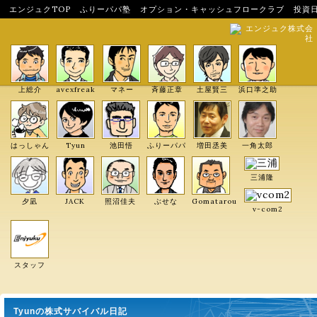
エンジュクTOP
ふりーパパ塾
オプション・キャッシュフロークラブ
投資
エンジュク株式会
社
上総介
avexfreak
マネー
斉藤正章
土屋賢三
浜口準之助
はっしゃん
Tyun
池田悟
ふりーパパ
増田丞美
一角太郎
三浦隆
夕凪
JACK
照沼佳夫
ぶせな
Gomatarou
v-com2
スタッフ
Tyunの株式サバイバル日記