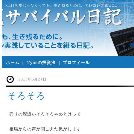
-上げ相場じゃなくっても、生き残るために。アレコレ実践日記。
ホーム
|
Tyunの投資法
|
プロフィール
2013年6月27日
そろそろ
売りの深追いそろそろやめとけって
相場からの声が聞こえた気がします