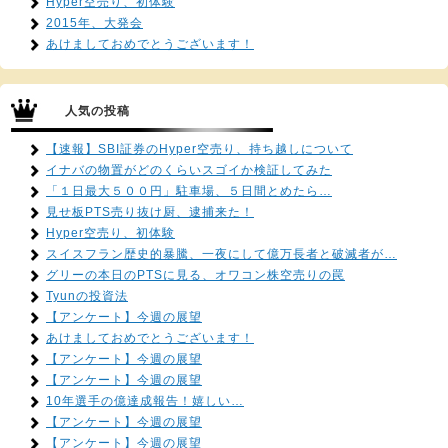
Hyper空売り、初体験
2015年、大発会
あけましておめでとうございます！
人気の投稿
【速報】SBI証券のHyper空売り、持ち越しについて
イナバの物置がどのくらいスゴイか検証してみた
「１日最大５００円」駐車場、５日間とめたら…
見せ板PTS売り抜け厨、逮捕来た！
Hyper空売り、初体験
スイスフラン歴史的暴騰、一夜にして億万長者と破滅者が…
グリーの本日のPTSに見る、オワコン株空売りの罠
Tyunの投資法
【アンケート】今週の展望
あけましておめでとうございます！
【アンケート】今週の展望
【アンケート】今週の展望
10年選手の億達成報告！嬉しい…
【アンケート】今週の展望
【アンケート】今週の展望