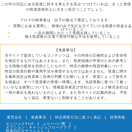
この中の日記にある投資に対する考え方を読みつづけていれば、きっと皆様
の投資技術向上に大きく役立つことでしょう。
ブログの執筆者は、以下の観点で選定しております。
実際にお金を運用し、相場のみで生計を立てていける程度の収益をあ
げていること
一定の期間にわたって実績を残していること
個人投資家の立場で再現可能な手法を使用していること
【免責事項】
当サイトで提供しているコンテンツは、その内容の正確性および安全性
を保証するものではありません。また、投資知識の学習のための参考と
なる情報の提供を目的としたもので、特定の銘柄や投資対象について、
特定の投資行動や運用手法を推奨するものではありません。投資に関す
る最終決定は投資家ご自身の判断でお願いします。投資によって発生す
る損益は、すべて投資家の皆様へ帰属します。当該情報に基づいて被っ
たいかなる損害についても、情報提供者及び当社(エンジュク株式会社)は
一切の責任を負わないものとします。また当サイトの記載内容は、予告
なく追記、変更ないし削除することがあります。
運営会社
|
免責事項
|
特定商取引法に基づく表記
|
採用情報
エンジュクTOP
|
ふりーパパ塾
|
オプション・キャッシュフロークラブ
|
投資日記ステーション
|