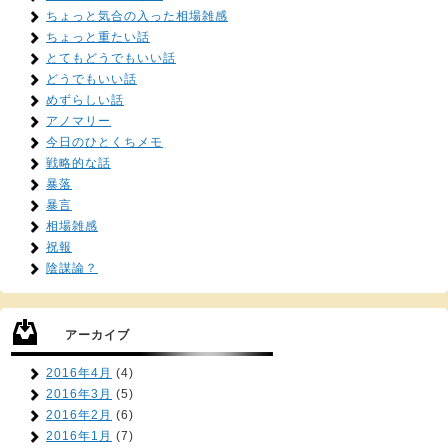
ちょっと気合の入った相場雑感
ちょっと重たい話
とてもどうでもいい話
どうでもいい話
めずらしい話
アノマリー
今日のひとくちメモ
戦略的な話
暴落
暴言
相場雑感
祝報
陰謀論？
アーカイブ
2016年4月
(4)
2016年3月
(5)
2016年2月
(6)
2016年1月
(7)