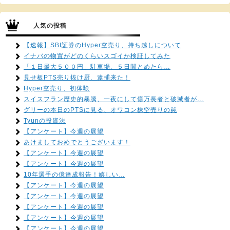
人気の投稿
【速報】SBI証券のHyper空売り、持ち越しについて
イナバの物置がどのくらいスゴイか検証してみた
「１日最大５００円」駐車場、５日間とめたら…
見せ板PTS売り抜け厨、逮捕来た！
Hyper空売り、初体験
スイスフラン歴史的暴騰、一夜にして億万長者と破滅者が…
グリーの本日のPTSに見る、オワコン株空売りの罠
Tyunの投資法
【アンケート】今週の展望
あけましておめでとうございます！
【アンケート】今週の展望
【アンケート】今週の展望
10年選手の億達成報告！嬉しい…
【アンケート】今週の展望
【アンケート】今週の展望
【アンケート】今週の展望
【アンケート】今週の展望
【アンケート】今週の展望