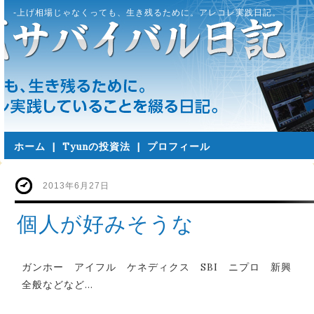
-上げ相場じゃなくっても、生き残るために。アレコレ実践日記。
ホーム
|
Tyunの投資法
|
プロフィール
2013年6月27日
個人が好みそうな
ガンホー アイフル ケネディクス SBI ニプロ 新興
全般などなど…