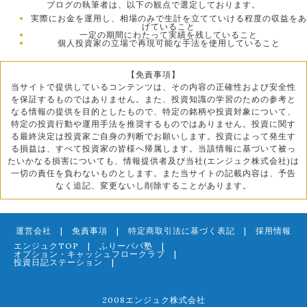
ブログの執筆者は、以下の観点で選定しております。
実際にお金を運用し、相場のみで生計を立てていける程度の収益をあ
げていること
一定の期間にわたって実績を残していること
個人投資家の立場で再現可能な手法を使用していること
【免責事項】
当サイトで提供しているコンテンツは、その内容の正確性および安全性
を保証するものではありません。また、投資知識の学習のための参考と
なる情報の提供を目的としたもので、特定の銘柄や投資対象について、
特定の投資行動や運用手法を推奨するものではありません。投資に関す
る最終決定は投資家ご自身の判断でお願いします。投資によって発生す
る損益は、すべて投資家の皆様へ帰属します。当該情報に基づいて被っ
たいかなる損害についても、情報提供者及び当社(エンジュク株式会社)は
一切の責任を負わないものとします。また当サイトの記載内容は、予告
なく追記、変更ないし削除することがあります。
運営会社
|
免責事項
|
特定商取引法に基づく表記
|
採用情報
エンジュクTOP
|
ふりーパパ塾
|
オプション・キャッシュフロークラブ
|
投資日記ステーション
|
2008エンジュク株式会社