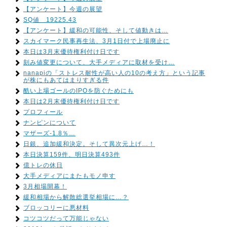
【アンケート】今週の展望
SQ値 19225.43
【アンケート】緩和の可能性、そして値動きは…
スカイマーク民事再生法、3月1日付で上場廃止に
本日は3月末優待権利付け日です
刻み値変更について、大手メディアに取材を受け…
nanapiの「ストレス耐性が高い人の10の考え方」という記事
が株にもあてはまりすぎる件
酷い上場ゴールのIPOを防ぐためにも
本日は2月末優待権利付け日です
プロフィール
ナンピンについて
マザーズ-1.8％…
日銀、追加緩和決定。そして異次元上げ…！
本日決算159件、明日決算493件
億トレの休日
大手メディアにまたもモノ申す
3月相場開幕！
緩和相場から解散総選挙相場に…？
ブロッコリーに悪材料
コツコツだって万能じゃない