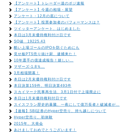
【アンケート】トレーダー達のポジ速報
【アンケート】今週の相場・展望
アンケート・12月の底について
【アンケート】投票参加者のパフォーマンスは？
ツイッターアンケート、はじめました
本日は3月末優待権利付け日です
SQ値 19225.43
酷い上場ゴールのIPOを防ぐためにも
見せ板PTS売り抜け厨、逮捕来た！
10年選手の億達成報告！嬉しい…
マザーズ-1.8％…
3月相場開幕！
本日は2月末優待権利付け日です
本日決算159件、明日決算493件
スカイマーク民事再生法、3月1日付で上場廃止に
本日は1月末優待権利付日です
スイスフラン歴史的暴騰、一夜にして億万長者と破滅者が…
【速報】SBI証券のHyper空売り、持ち越しについて
Hyper空売り、初体験
2015年、大発会
あけましておめでとうございます！