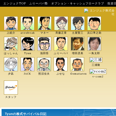
エンジュクTOP
ふりーパパ塾
オプション・キャッシュフロークラブ
投資
エンジュク株式会
社
上総介
avexfreak
マネー
斉藤正章
土屋賢三
浜口準之助
はっしゃん
Tyun
池田悟
ふりーパパ
増田丞美
一角太郎
三浦隆
夕凪
JACK
照沼佳夫
ぶせな
Gomatarou
v-com2
スタッフ
Tyunの株式サバイバル日記