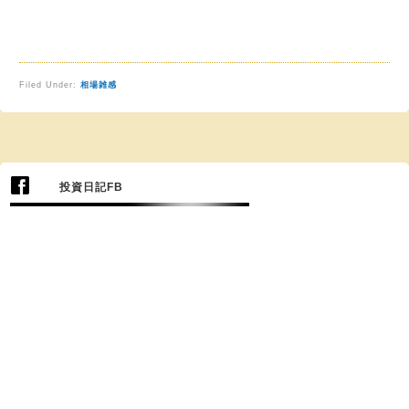
Filed Under:
相場雑感
投資日記FB