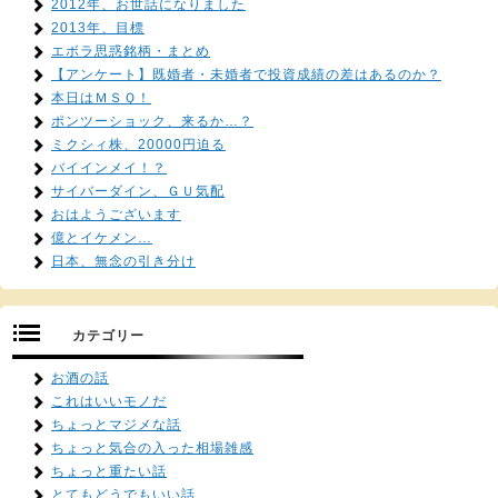
2012年、お世話になりました
2013年、目標
エボラ思惑銘柄・まとめ
【アンケート】既婚者・未婚者で投資成績の差はあるのか？
本日はＭＳＱ！
ポンツーショック、来るか…？
ミクシィ株、20000円迫る
バイインメイ！？
サイバーダイン、ＧＵ気配
おはようございます
億とイケメン…
日本、無念の引き分け
カテゴリー
お酒の話
これはいいモノだ
ちょっとマジメな話
ちょっと気合の入った相場雑感
ちょっと重たい話
とてもどうでもいい話