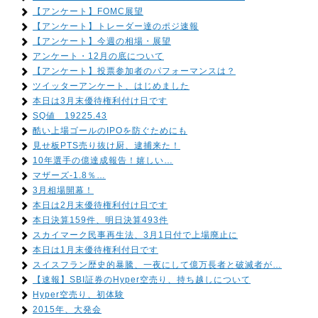
【アンケート】FOMC展望
【アンケート】トレーダー達のポジ速報
【アンケート】今週の相場・展望
アンケート・12月の底について
【アンケート】投票参加者のパフォーマンスは？
ツイッターアンケート、はじめました
本日は3月末優待権利付け日です
SQ値 19225.43
酷い上場ゴールのIPOを防ぐためにも
見せ板PTS売り抜け厨、逮捕来た！
10年選手の億達成報告！嬉しい…
マザーズ-1.8％…
3月相場開幕！
本日は2月末優待権利付け日です
本日決算159件、明日決算493件
スカイマーク民事再生法、3月1日付で上場廃止に
本日は1月末優待権利付日です
スイスフラン歴史的暴騰、一夜にして億万長者と破滅者が…
【速報】SBI証券のHyper空売り、持ち越しについて
Hyper空売り、初体験
2015年、大発会