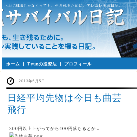
-上げ相場じゃなくっても、生き残るために。アレコレ実践日記。
ホーム
|
Tyunの投資法
|
プロフィール
2013年6月5日
日経平均先物は今日も曲芸
飛行
200円以上上がってから400円落ちるとか…