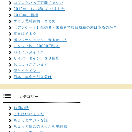
コツコツだって万能じゃない
2012年、お世話になりました
2013年、目標
エボラ思惑銘柄・まとめ
【アンケート】既婚者・未婚者で投資成績の差はあるのか？
本日はＭＳＱ！
ポンツーショック、来るか…？
ミクシィ株、20000円迫る
バイインメイ！？
サイバーダイン、ＧＵ気配
おはようございます
億とイケメン…
日本、無念の引き分け
カテゴリー
お酒の話
これはいいモノだ
ちょっとマジメな話
ちょっと気合の入った相場雑感