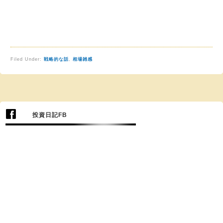
Filed Under:
戦略的な話
,
相場雑感
投資日記FB