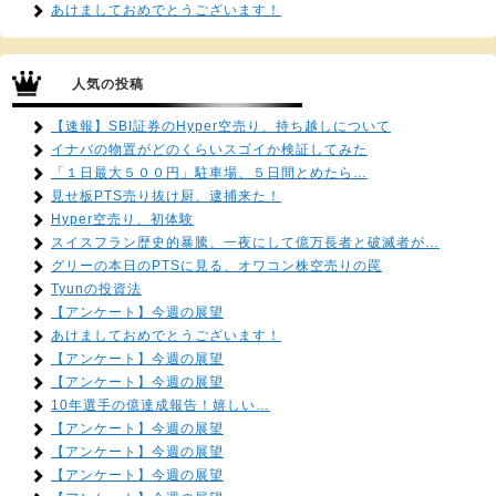
あけましておめでとうございます！
人気の投稿
【速報】SBI証券のHyper空売り、持ち越しについて
イナバの物置がどのくらいスゴイか検証してみた
「１日最大５００円」駐車場、５日間とめたら…
見せ板PTS売り抜け厨、逮捕来た！
Hyper空売り、初体験
スイスフラン歴史的暴騰、一夜にして億万長者と破滅者が…
グリーの本日のPTSに見る、オワコン株空売りの罠
Tyunの投資法
【アンケート】今週の展望
あけましておめでとうございます！
【アンケート】今週の展望
【アンケート】今週の展望
10年選手の億達成報告！嬉しい…
【アンケート】今週の展望
【アンケート】今週の展望
【アンケート】今週の展望