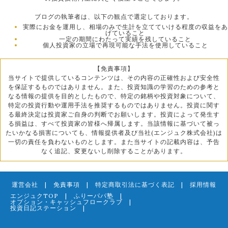
ブログの執筆者は、以下の観点で選定しております。
実際にお金を運用し、相場のみで生計を立てていける程度の収益をあ
げていること
一定の期間にわたって実績を残していること
個人投資家の立場で再現可能な手法を使用していること
【免責事項】
当サイトで提供しているコンテンツは、その内容の正確性および安全性
を保証するものではありません。また、投資知識の学習のための参考と
なる情報の提供を目的としたもので、特定の銘柄や投資対象について、
特定の投資行動や運用手法を推奨するものではありません。投資に関す
る最終決定は投資家ご自身の判断でお願いします。投資によって発生す
る損益は、すべて投資家の皆様へ帰属します。当該情報に基づいて被っ
たいかなる損害についても、情報提供者及び当社(エンジュク株式会社)は
一切の責任を負わないものとします。また当サイトの記載内容は、予告
なく追記、変更ないし削除することがあります。
運営会社
|
免責事項
|
特定商取引法に基づく表記
|
採用情報
エンジュクTOP
|
ふりーパパ塾
|
オプション・キャッシュフロークラブ
|
投資日記ステーション
|