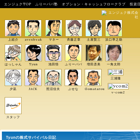
エンジュクTOP
ふりーパパ塾
オプション・キャッシュフロークラブ
投資
エンジュク株式会
社
上総介
avexfreak
マネー
斉藤正章
土屋賢三
浜口準之助
はっしゃん
Tyun
池田悟
ふりーパパ
増田丞美
一角太郎
三浦隆
夕凪
JACK
照沼佳夫
ぶせな
Gomatarou
v-com2
スタッフ
Tyunの株式サバイバル日記