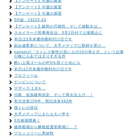
【アンケート】今週の展望
【アンケート】今週の展望
【アンケート】今週の展望
SQ値 19225.43
【アンケート】緩和の可能性、そして値動きは…
スカイマーク民事再生法、3月1日付で上場廃止に
本日は3月末優待権利付け日です
刻み値変更について、大手メディアに取材を受け…
nanapiの「ストレス耐性が高い人の10の考え方」という記事
が株にもあてはまりすぎる件
酷い上場ゴールのIPOを防ぐためにも
本日は2月末優待権利付け日です
プロフィール
ナンピンについて
マザーズ-1.8％…
日銀、追加緩和決定。そして異次元上げ…！
本日決算159件、明日決算493件
億トレの休日
大手メディアにまたもモノ申す
3月相場開幕！
緩和相場から解散総選挙相場に…？
ブロッコリーに悪材料