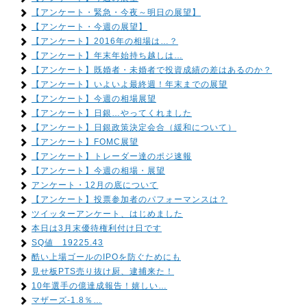
【アンケート・緊急・今夜～明日の展望】
【アンケート・今週の展望】
【アンケート】2016年の相場は…？
【アンケート】年末年始持ち越しは…
【アンケート】既婚者・未婚者で投資成績の差はあるのか？
【アンケート】いよいよ最終週！年末までの展望
【アンケート】今週の相場展望
【アンケート】日銀…やってくれました
【アンケート】日銀政策決定会合（緩和について）
【アンケート】FOMC展望
【アンケート】トレーダー達のポジ速報
【アンケート】今週の相場・展望
アンケート・12月の底について
【アンケート】投票参加者のパフォーマンスは？
ツイッターアンケート、はじめました
本日は3月末優待権利付け日です
SQ値 19225.43
酷い上場ゴールのIPOを防ぐためにも
見せ板PTS売り抜け厨、逮捕来た！
10年選手の億達成報告！嬉しい…
マザーズ-1.8％…