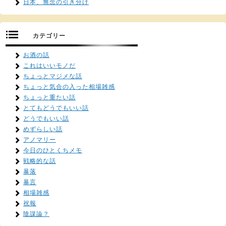
日本、無念の引き分け
カテゴリー
お酒の話
これはいいモノだ
ちょっとマジメな話
ちょっと気合の入った相場雑感
ちょっと重たい話
とてもどうでもいい話
どうでもいい話
めずらしい話
アノマリー
今日のひとくちメモ
戦略的な話
暴落
暴言
相場雑感
祝報
陰謀論？