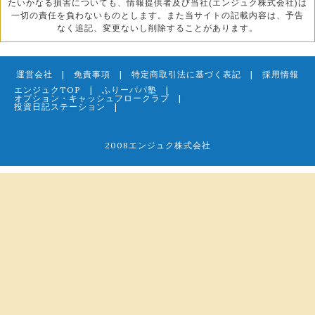
たいかなる損害についても、情報提供者及び当社(エンジュク株式会社)は
一切の責任を負わないものとします。また当サイトの記載内容は、予告
なく追記、変更ないし削除することがあります。
運営会社
|
免責事項
|
特定商取引法に基づく表記
|
採用情報
エンジュクTOP
|
ふりーパパ塾
|
オプション・キャッシュフロークラブ
|
投資日記ステーション
|
2008エンジュク株式会社