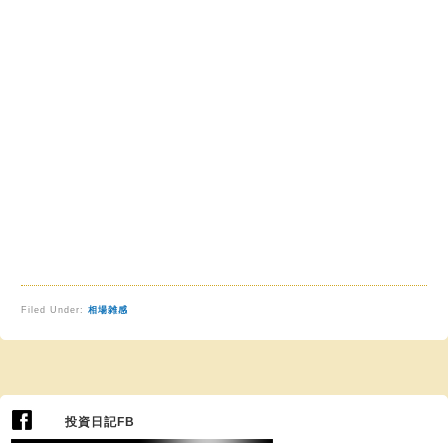
Filed Under:
相場雑感
投資日記FB