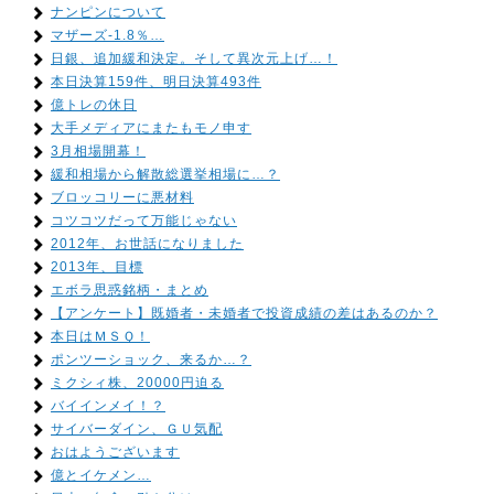
ナンピンについて
マザーズ-1.8％…
日銀、追加緩和決定。そして異次元上げ…！
本日決算159件、明日決算493件
億トレの休日
大手メディアにまたもモノ申す
3月相場開幕！
緩和相場から解散総選挙相場に…？
ブロッコリーに悪材料
コツコツだって万能じゃない
2012年、お世話になりました
2013年、目標
エボラ思惑銘柄・まとめ
【アンケート】既婚者・未婚者で投資成績の差はあるのか？
本日はＭＳＱ！
ポンツーショック、来るか…？
ミクシィ株、20000円迫る
バイインメイ！？
サイバーダイン、ＧＵ気配
おはようございます
億とイケメン…