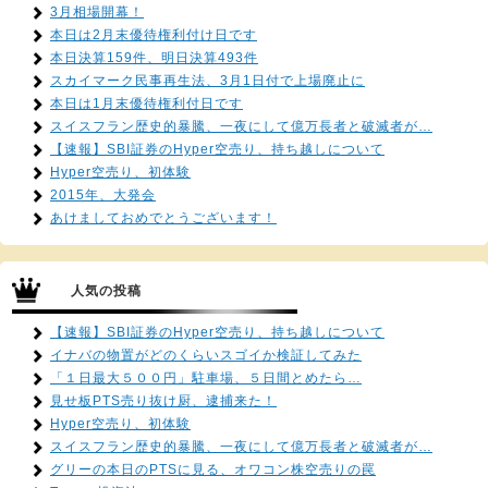
3月相場開幕！
本日は2月末優待権利付け日です
本日決算159件、明日決算493件
スカイマーク民事再生法、3月1日付で上場廃止に
本日は1月末優待権利付日です
スイスフラン歴史的暴騰、一夜にして億万長者と破滅者が…
【速報】SBI証券のHyper空売り、持ち越しについて
Hyper空売り、初体験
2015年、大発会
あけましておめでとうございます！
人気の投稿
【速報】SBI証券のHyper空売り、持ち越しについて
イナバの物置がどのくらいスゴイか検証してみた
「１日最大５００円」駐車場、５日間とめたら…
見せ板PTS売り抜け厨、逮捕来た！
Hyper空売り、初体験
スイスフラン歴史的暴騰、一夜にして億万長者と破滅者が…
グリーの本日のPTSに見る、オワコン株空売りの罠