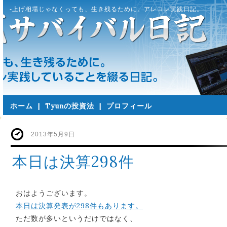
-上げ相場じゃなくっても、生き残るために。アレコレ実践日記。
ホーム
|
Tyunの投資法
|
プロフィール
2013年5月9日
本日は決算298件
おはようございます。
本日は決算発表が298件もあります。
ただ数が多いというだけではなく、