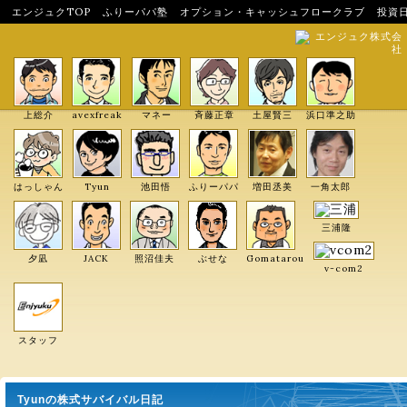
エンジュクTOP
ふりーパパ塾
オプション・キャッシュフロークラブ
投資
エンジュク株式会
社
上総介
avexfreak
マネー
斉藤正章
土屋賢三
浜口準之助
はっしゃん
Tyun
池田悟
ふりーパパ
増田丞美
一角太郎
三浦隆
夕凪
JACK
照沼佳夫
ぶせな
Gomatarou
v-com2
スタッフ
Tyunの株式サバイバル日記