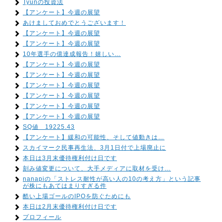
Tyunの投資法
【アンケート】今週の展望
あけましておめでとうございます！
【アンケート】今週の展望
【アンケート】今週の展望
10年選手の億達成報告！嬉しい…
【アンケート】今週の展望
【アンケート】今週の展望
【アンケート】今週の展望
【アンケート】今週の展望
【アンケート】今週の展望
【アンケート】今週の展望
SQ値 19225.43
【アンケート】緩和の可能性、そして値動きは…
スカイマーク民事再生法、3月1日付で上場廃止に
本日は3月末優待権利付け日です
刻み値変更について、大手メディアに取材を受け…
nanapiの「ストレス耐性が高い人の10の考え方」という記事
が株にもあてはまりすぎる件
酷い上場ゴールのIPOを防ぐためにも
本日は2月末優待権利付け日です
プロフィール