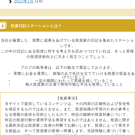
2012年1月
(14)
投資日記ステーションとは？
当社が厳選した、実際に成果をあげている投資家の日記を集めたステーショ
ンです。
この中の日記にある投資に対する考え方を読みつづけていれば、きっと皆様
の投資技術向上に大きく役立つことでしょう。
ブログの執筆者は、以下の観点で選定しております。
実際にお金を運用し、相場のみで生計を立てていける程度の収益をあ
げていること
一定の期間にわたって実績を残していること
個人投資家の立場で再現可能な手法を使用していること
【免責事項】
当サイトで提供しているコンテンツは、その内容の正確性および安全性
を保証するものではありません。また、投資知識の学習のための参考と
なる情報の提供を目的としたもので、特定の銘柄や投資対象について、
特定の投資行動や運用手法を推奨するものではありません。投資に関す
る最終決定は投資家ご自身の判断でお願いします。投資によって発生す
る損益は、すべて投資家の皆様へ帰属します。当該情報に基づいて被っ