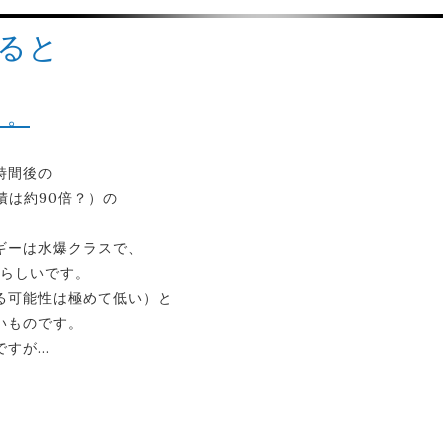
すると
。。
時間後の
積は約90倍？）の
ギーは水爆クラスで、
力らしいです。
る可能性は極めて低い）と
いものです。
ですが…