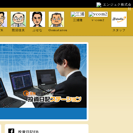
エンジュク株式会
社
三浦隆
v-com2
CK
照沼佳夫
ぶせな
Gomatarou
スタッフ
投資日記FB