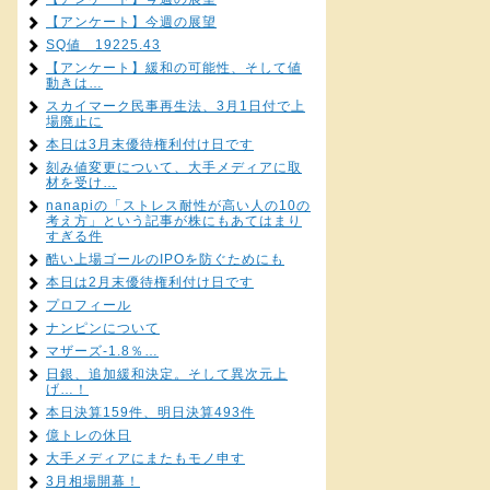
【アンケート】今週の展望
SQ値 19225.43
【アンケート】緩和の可能性、そして値
動きは…
スカイマーク民事再生法、3月1日付で上
場廃止に
本日は3月末優待権利付け日です
刻み値変更について、大手メディアに取
材を受け…
nanapiの「ストレス耐性が高い人の10の
考え方」という記事が株にもあてはまり
すぎる件
酷い上場ゴールのIPOを防ぐためにも
本日は2月末優待権利付け日です
プロフィール
ナンピンについて
マザーズ-1.8％…
日銀、追加緩和決定。そして異次元上
げ…！
本日決算159件、明日決算493件
億トレの休日
大手メディアにまたもモノ申す
3月相場開幕！