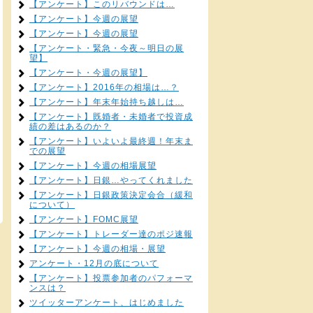
【アンケート】このリバウンドは…
【アンケート】今週の展望
【アンケート】今週の展望
【アンケート・緊急・今夜～明日の展
望】
【アンケート・今週の展望】
【アンケート】2016年の相場は…？
【アンケート】年末年始持ち越しは…
【アンケート】既婚者・未婚者で投資成
績の差はあるのか？
【アンケート】いよいよ最終週！年末ま
での展望
【アンケート】今週の相場展望
【アンケート】日銀…やってくれました
【アンケート】日銀政策決定会合（緩和
について）
【アンケート】FOMC展望
【アンケート】トレーダー達のポジ速報
【アンケート】今週の相場・展望
アンケート・12月の底について
【アンケート】投票参加者のパフォーマ
ンスは？
ツイッターアンケート、はじめました