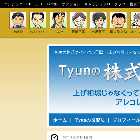
エンジュクTOP
ふりーパパ塾
オプション・キャッシュフロークラブ
投資
上総介
avexfreak
マネー
斉藤正章
土屋賢三
浜口準之助
はっ
Tyunの株式サバイバル日記
-上げ相場じゃな
ホーム
|
Tyunの投資法
|
プロフィー
2013年2月16日