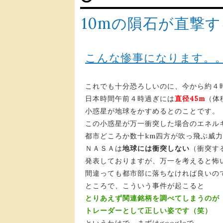
10mの隕石が直撃
こんな惨事になります。
これでも十分恐ろしいのに、今から約４
日本時間午前４時過ぎには
直径45m
（体
小惑星が地球をかすめるとのことです。
この小惑星が万一衝突した場合のエネル
都市どころか数十km四方が吹っ飛ぶ威
ＮＡＳＡは
地球には衝突しない
（衝突す
発表しておりますが、万一を考えると怖
間違っても都市部に落ちなければ良いの
ところで、こういう事件が起こると
とりあえず関連銘柄を調べてしまうのが
トレーダーとして正しい姿です（笑）