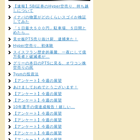
【速報】SBI証券のHyper空売り、持ち越
しについて
イナバの物置がどのくらいスゴイか検証
してみた
「１日最大５００円」駐車場、５日間と
めたら…
見せ板PTS売り抜け厨、逮捕来た！
Hyper空売り、初体験
スイスフラン歴史的暴騰、一夜にして億
万長者と破滅者が…
グリーの本日のPTSに見る、オワコン株
空売りの罠
Tyunの投資法
【アンケート】今週の展望
あけましておめでとうございます！
【アンケート】今週の展望
【アンケート】今週の展望
10年選手の億達成報告！嬉しい…
【アンケート】今週の展望
【アンケート】今週の展望
【アンケート】今週の展望
【アンケート】今週の展望
【アンケート】今週の展望