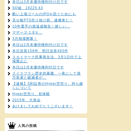
本日は3月末優待権利付け日です
SQ値 19225.43
酷い上場ゴールのIPOを防ぐためにも
見せ板PTS売り抜け厨、逮捕来た！
10年選手の億達成報告！嬉しい…
マザーズ-1.8％…
3月相場開幕！
本日は2月末優待権利付け日です
本日決算159件、明日決算493件
スカイマーク民事再生法、3月1日付で上
場廃止に
本日は1月末優待権利付日です
スイスフラン歴史的暴騰、一夜にして億
万長者と破滅者が…
【速報】SBI証券のHyper空売り、持ち越
しについて
Hyper空売り、初体験
2015年、大発会
あけましておめでとうございます！
人気の投稿