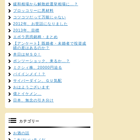
緩和相場から解散総選挙相場に…？
ブロッコリーに悪材料
コツコツだって万能じゃない
2012年、お世話になりました
2013年、目標
エボラ思惑銘柄・まとめ
【アンケート】既婚者・未婚者で投資成
績の差はあるのか？
本日はＭＳＱ！
ポンツーショック、来るか…？
ミクシィ株、20000円迫る
バイインメイ！？
サイバーダイン、ＧＵ気配
おはようございます
億とイケメン…
日本、無念の引き分け
カテゴリー
お酒の話
これはいいモノだ