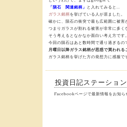
というわけで、まずはgoogleで
「隕石 関連銘柄」
と入れてみると…
ガラス銘柄
を挙げている人が居ました。
確かに、隕石の衝突で最も広範囲に被害
つまりガラスが割れる被害が非常に多く
そう考えるとなかなか面白い考え方です
今回の隕石はあと数時間で通り過ぎるの
月曜日以降ガラス銘柄が思惑で買われる
ガラス銘柄を挙げた方の発想力に感服で
投資日記ステーショ
Facebookページで最新情報をお