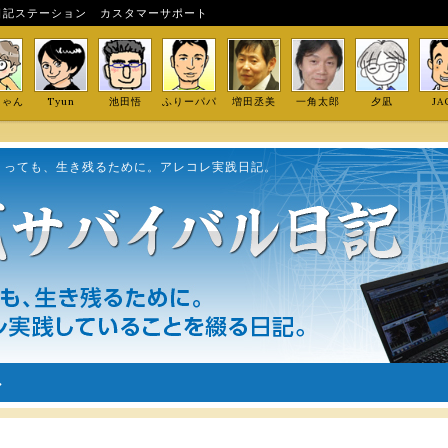
日記ステーション
カスタマーサポート
しゃん
Tyun
池田悟
ふりーパパ
増田丞美
一角太郎
夕凪
JA
くっても、生き残るために。アレコレ実践日記。
ル