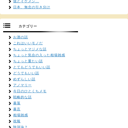
億とイケメン…
日本、無念の引き分け
カテゴリー
お酒の話
これはいいモノだ
ちょっとマジメな話
ちょっと気合の入った相場雑感
ちょっと重たい話
とてもどうでもいい話
どうでもいい話
めずらしい話
アノマリー
今日のひとくちメモ
戦略的な話
暴落
暴言
相場雑感
祝報
陰謀論？