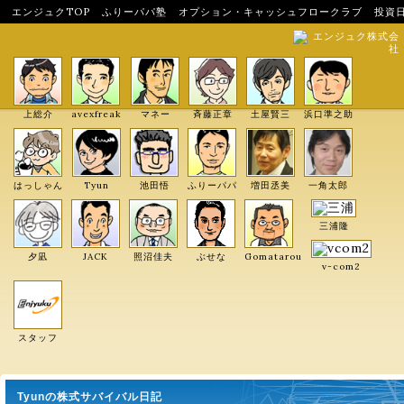
エンジュクTOP
ふりーパパ塾
オプション・キャッシュフロークラブ
投資
エンジュク株式会
社
上総介
avexfreak
マネー
斉藤正章
土屋賢三
浜口準之助
はっしゃん
Tyun
池田悟
ふりーパパ
増田丞美
一角太郎
三浦隆
夕凪
JACK
照沼佳夫
ぶせな
Gomatarou
v-com2
スタッフ
Tyunの株式サバイバル日記