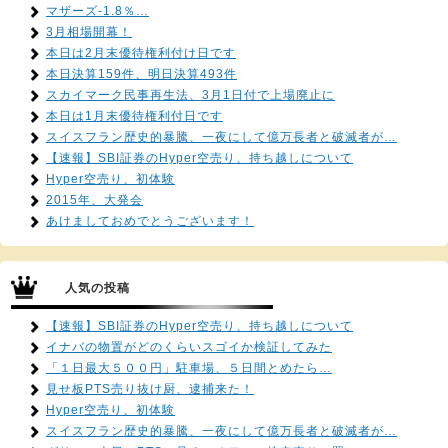
マザーズ-1.8％…
3月相場開幕！
本日は2月末優待権利付け日です
本日決算159件、明日決算493件
スカイマーク民事再生法、3月1日付で上場廃止に
本日は1月末優待権利付日です
スイスフラン歴史的暴騰、一夜にして億万長者と破滅者が…
【速報】SBI証券のHyper空売り、持ち越しについて
Hyper空売り、初体験
2015年、大発会
あけましておめでとうございます！
人気の投稿
【速報】SBI証券のHyper空売り、持ち越しについて
イナバの物置がどのくらいスゴイか検証してみた
「１日最大５００円」駐車場、５日間とめたら…
見せ板PTS売り抜け厨、逮捕来た！
Hyper空売り、初体験
スイスフラン歴史的暴騰、一夜にして億万長者と破滅者が…