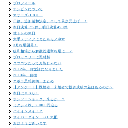
プロフィール
ナンピンについて
マザーズ-1.8％…
日銀、追加緩和決定。そして異次元上げ…！
本日決算159件、明日決算493件
億トレの休日
大手メディアにまたもモノ申す
3月相場開幕！
緩和相場から解散総選挙相場に…？
ブロッコリーに悪材料
コツコツだって万能じゃない
2012年、お世話になりました
2013年、目標
エボラ思惑銘柄・まとめ
【アンケート】既婚者・未婚者で投資成績の差はあるのか？
本日はＭＳＱ！
ポンツーショック、来るか…？
ミクシィ株、20000円迫る
バイインメイ！？
サイバーダイン、ＧＵ気配
おはようございます