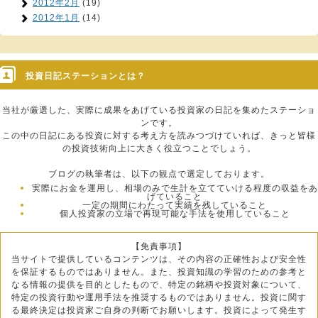
2012年2月
(19)
2012年1月
(14)
投資日記ステーションとは？
当社が厳選した、実際に成果をあげている投資家の日記を集めたステーショ
ンです。
この中の日記にある投資に対する考え方を読みつづけていれば、きっと皆様
の投資技術向上に大きく役立つことでしょう。
ブログの執筆者は、以下の観点で選定しております。
実際にお金を運用し、相場のみで生計を立てていける程度の収益をあ
げていること
一定の期間にわたって実績を残していること
個人投資家の立場で再現可能な手法を使用していること
【免責事項】
当サイトで提供しているコンテンツは、その内容の正確性および安全性
を保証するものではありません。また、投資知識の学習のための参考と
なる情報の提供を目的としたもので、特定の銘柄や投資対象について、
特定の投資行動や運用手法を推奨するものではありません。投資に関す
る最終決定は投資家ご自身の判断でお願いします。投資によって発生す