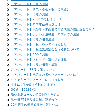
【アンケート】今週の展望
【アンケート・緊急・今夜～明日の展望】
【アンケート・今週の展望】
【アンケート】2016年の相場は…？
【アンケート】年末年始持ち越しは…
【アンケート】既婚者・未婚者で投資成績の差はあるのか？
【アンケート】いよいよ最終週！年末までの展望
【アンケート】今週の相場展望
【アンケート】日銀…やってくれました
【アンケート】日銀政策決定会合（緩和について）
【アンケート】FOMC展望
【アンケート】トレーダー達のポジ速報
【アンケート】今週の相場・展望
アンケート・12月の底について
【アンケート】投票参加者のパフォーマンスは？
ツイッターアンケート、はじめました
本日は3月末優待権利付け日です
SQ値 19225.43
酷い上場ゴールのIPOを防ぐためにも
見せ板PTS売り抜け厨、逮捕来た！
10年選手の億達成報告！嬉しい…