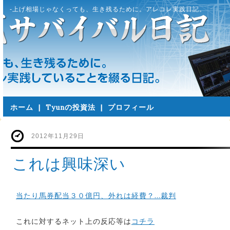
-上げ相場じゃなくっても、生き残るために。アレコレ実践日記。
ホーム
|
Tyunの投資法
|
プロフィール
2012年11月29日
これは興味深い
当たり馬券配当３０億円、外れは経費？…裁判
これに対するネット上の反応等は
コチラ