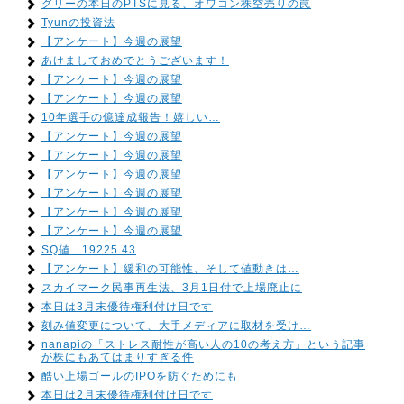
グリーの本日のPTSに見る、オワコン株空売りの罠
Tyunの投資法
【アンケート】今週の展望
あけましておめでとうございます！
【アンケート】今週の展望
【アンケート】今週の展望
10年選手の億達成報告！嬉しい…
【アンケート】今週の展望
【アンケート】今週の展望
【アンケート】今週の展望
【アンケート】今週の展望
【アンケート】今週の展望
【アンケート】今週の展望
SQ値 19225.43
【アンケート】緩和の可能性、そして値動きは…
スカイマーク民事再生法、3月1日付で上場廃止に
本日は3月末優待権利付け日です
刻み値変更について、大手メディアに取材を受け…
nanapiの「ストレス耐性が高い人の10の考え方」という記事
が株にもあてはまりすぎる件
酷い上場ゴールのIPOを防ぐためにも
本日は2月末優待権利付け日です