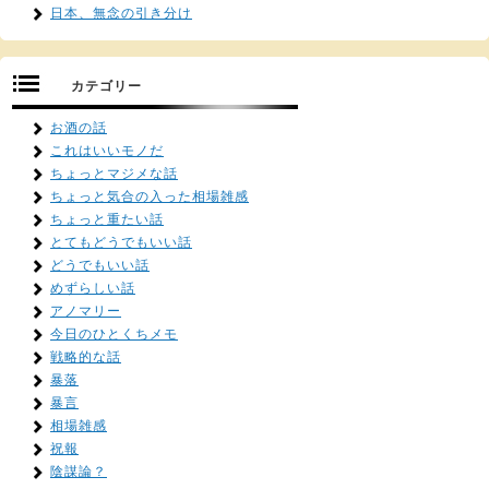
日本、無念の引き分け
カテゴリー
お酒の話
これはいいモノだ
ちょっとマジメな話
ちょっと気合の入った相場雑感
ちょっと重たい話
とてもどうでもいい話
どうでもいい話
めずらしい話
アノマリー
今日のひとくちメモ
戦略的な話
暴落
暴言
相場雑感
祝報
陰謀論？