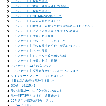
【アンケート】今週の展望
【アンケート・緊急・今夜～明日の展望】
【アンケート・今週の展望】
【アンケート】2016年の相場は…？
【アンケート】年末年始持ち越しは…
【アンケート】既婚者・未婚者で投資成績の差はあるのか？
【アンケート】いよいよ最終週！年末までの展望
【アンケート】今週の相場展望
【アンケート】日銀…やってくれました
【アンケート】日銀政策決定会合（緩和について）
【アンケート】FOMC展望
【アンケート】トレーダー達のポジ速報
【アンケート】今週の相場・展望
アンケート・12月の底について
【アンケート】投票参加者のパフォーマンスは？
ツイッターアンケート、はじめました
本日は3月末優待権利付け日です
SQ値 19225.43
酷い上場ゴールのIPOを防ぐためにも
見せ板PTS売り抜け厨、逮捕来た！
10年選手の億達成報告！嬉しい…
マザーズ-1.8％…