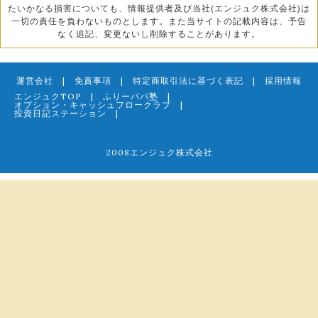
たいかなる損害についても、情報提供者及び当社(エンジュク株式会社)は
一切の責任を負わないものとします。また当サイトの記載内容は、予告
なく追記、変更ないし削除することがあります。
運営会社
|
免責事項
|
特定商取引法に基づく表記
|
採用情報
エンジュクTOP
|
ふりーパパ塾
|
オプション・キャッシュフロークラブ
|
投資日記ステーション
|
2008エンジュク株式会社