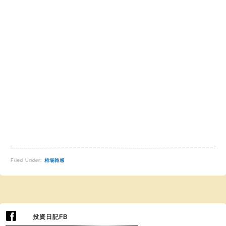
Filed Under:
相場雑感
投資日記FB