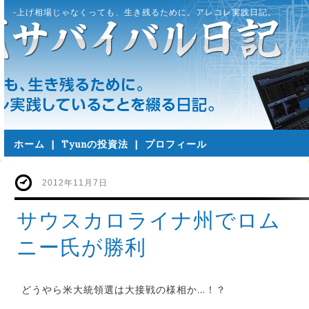
-上げ相場じゃなくっても、生き残るために。アレコレ実践日記。
ホーム
|
Tyunの投資法
|
プロフィール
2012年11月7日
サウスカロライナ州でロム
ニー氏が勝利
どうやら米大統領選は大接戦の様相か…！？