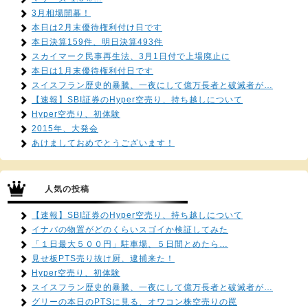
3月相場開幕！
本日は2月末優待権利付け日です
本日決算159件、明日決算493件
スカイマーク民事再生法、3月1日付で上場廃止に
本日は1月末優待権利付日です
スイスフラン歴史的暴騰、一夜にして億万長者と破滅者が…
【速報】SBI証券のHyper空売り、持ち越しについて
Hyper空売り、初体験
2015年、大発会
あけましておめでとうございます！
人気の投稿
【速報】SBI証券のHyper空売り、持ち越しについて
イナバの物置がどのくらいスゴイか検証してみた
「１日最大５００円」駐車場、５日間とめたら…
見せ板PTS売り抜け厨、逮捕来た！
Hyper空売り、初体験
スイスフラン歴史的暴騰、一夜にして億万長者と破滅者が…
グリーの本日のPTSに見る、オワコン株空売りの罠