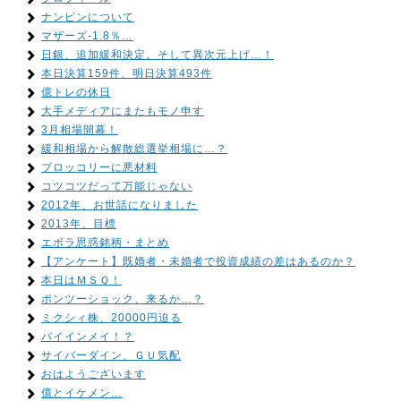
ナンピンについて
マザーズ-1.8％…
日銀、追加緩和決定。そして異次元上げ…！
本日決算159件、明日決算493件
億トレの休日
大手メディアにまたもモノ申す
3月相場開幕！
緩和相場から解散総選挙相場に…？
ブロッコリーに悪材料
コツコツだって万能じゃない
2012年、お世話になりました
2013年、目標
エボラ思惑銘柄・まとめ
【アンケート】既婚者・未婚者で投資成績の差はあるのか？
本日はＭＳＱ！
ポンツーショック、来るか…？
ミクシィ株、20000円迫る
バイインメイ！？
サイバーダイン、ＧＵ気配
おはようございます
億とイケメン…