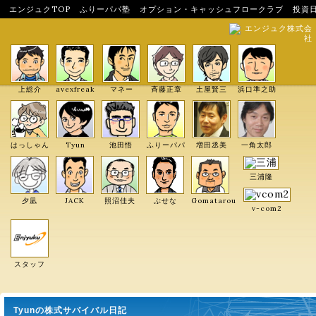
エンジュクTOP
ふりーパパ塾
オプション・キャッシュフロークラブ
投資
エンジュク株式会
社
上総介
avexfreak
マネー
斉藤正章
土屋賢三
浜口準之助
はっしゃん
Tyun
池田悟
ふりーパパ
増田丞美
一角太郎
三浦隆
夕凪
JACK
照沼佳夫
ぶせな
Gomatarou
v-com2
スタッフ
Tyunの株式サバイバル日記