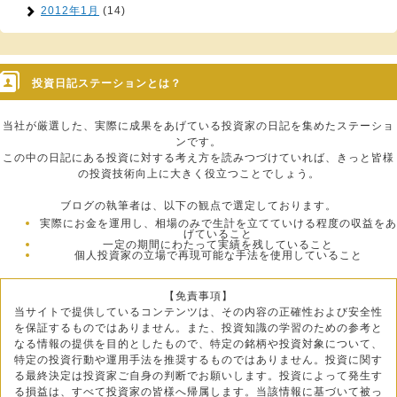
2012年1月
(14)
投資日記ステーションとは？
当社が厳選した、実際に成果をあげている投資家の日記を集めたステーショ
ンです。
この中の日記にある投資に対する考え方を読みつづけていれば、きっと皆様
の投資技術向上に大きく役立つことでしょう。
ブログの執筆者は、以下の観点で選定しております。
実際にお金を運用し、相場のみで生計を立てていける程度の収益をあ
げていること
一定の期間にわたって実績を残していること
個人投資家の立場で再現可能な手法を使用していること
【免責事項】
当サイトで提供しているコンテンツは、その内容の正確性および安全性
を保証するものではありません。また、投資知識の学習のための参考と
なる情報の提供を目的としたもので、特定の銘柄や投資対象について、
特定の投資行動や運用手法を推奨するものではありません。投資に関す
る最終決定は投資家ご自身の判断でお願いします。投資によって発生す
る損益は、すべて投資家の皆様へ帰属します。当該情報に基づいて被っ