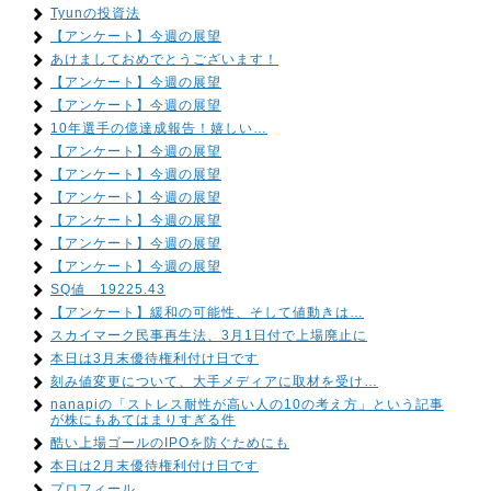
Tyunの投資法
【アンケート】今週の展望
あけましておめでとうございます！
【アンケート】今週の展望
【アンケート】今週の展望
10年選手の億達成報告！嬉しい…
【アンケート】今週の展望
【アンケート】今週の展望
【アンケート】今週の展望
【アンケート】今週の展望
【アンケート】今週の展望
【アンケート】今週の展望
SQ値 19225.43
【アンケート】緩和の可能性、そして値動きは…
スカイマーク民事再生法、3月1日付で上場廃止に
本日は3月末優待権利付け日です
刻み値変更について、大手メディアに取材を受け…
nanapiの「ストレス耐性が高い人の10の考え方」という記事
が株にもあてはまりすぎる件
酷い上場ゴールのIPOを防ぐためにも
本日は2月末優待権利付け日です
プロフィール