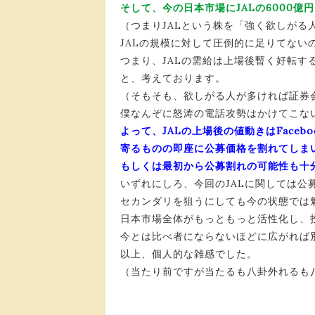
そして、今の日本市場にJALの6000億
（つまりJALという株を「強く欲しがる
JALの規模に対して圧倒的に足りてない
つまり、JALの需給は上場後暫く好転す
と、考えております。
（そもそも、欲しがる人が多ければ証券
僕なんぞに怒涛の電話攻勢はかけてこな
よって、JALの上場後の値動きはFaceb
寄るものの即座に公募価格を割れてしま
もしくは最初から公募割れの可能性も十
いずれにしろ、今回のJALに関しては公
セカンダリを狙うにしても今の状態では
日本市場全体がもっともっと活性化し、
今とは比べ者にならないほどに広がれ
以上、個人的な雑感でした。
（当たり前ですが当たるも八卦外れるも