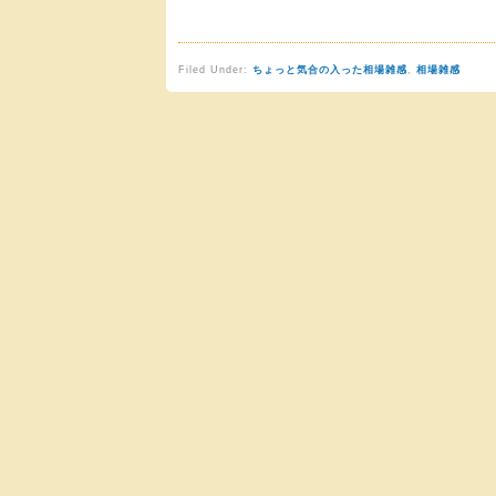
Filed Under:
ちょっと気合の入った相場雑感
,
相場雑感