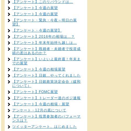
【アンケート】このリバウンドは…
【アンケート】今週の展望
【アンケート】今週の展望
【アンケート・緊急・今夜～明日の展
望】
【アンケート・今週の展望】
【アンケート】2016年の相場は…？
【アンケート】年末年始持ち越しは…
【アンケート】既婚者・未婚者で投資成
績の差はあるのか？
【アンケート】いよいよ最終週！年末ま
での展望
【アンケート】今週の相場展望
【アンケート】日銀…やってくれました
【アンケート】日銀政策決定会合（緩和
について）
【アンケート】FOMC展望
【アンケート】トレーダー達のポジ速報
【アンケート】今週の相場・展望
アンケート・12月の底について
【アンケート】投票参加者のパフォーマ
ンスは？
ツイッターアンケート、はじめました