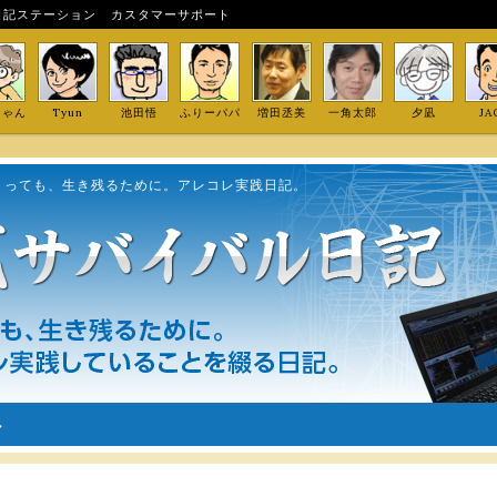
日記ステーション
カスタマーサポート
しゃん
Tyun
池田悟
ふりーパパ
増田丞美
一角太郎
夕凪
JA
くっても、生き残るために。アレコレ実践日記。
ル