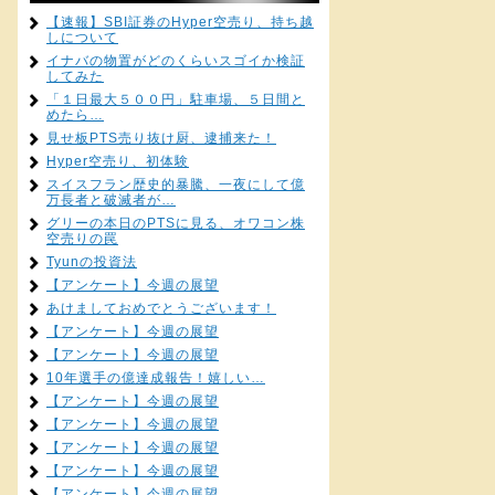
【速報】SBI証券のHyper空売り、持ち越
しについて
イナバの物置がどのくらいスゴイか検証
してみた
「１日最大５００円」駐車場、５日間と
めたら…
見せ板PTS売り抜け厨、逮捕来た！
Hyper空売り、初体験
スイスフラン歴史的暴騰、一夜にして億
万長者と破滅者が…
グリーの本日のPTSに見る、オワコン株
空売りの罠
Tyunの投資法
【アンケート】今週の展望
あけましておめでとうございます！
【アンケート】今週の展望
【アンケート】今週の展望
10年選手の億達成報告！嬉しい…
【アンケート】今週の展望
【アンケート】今週の展望
【アンケート】今週の展望
【アンケート】今週の展望
【アンケート】今週の展望