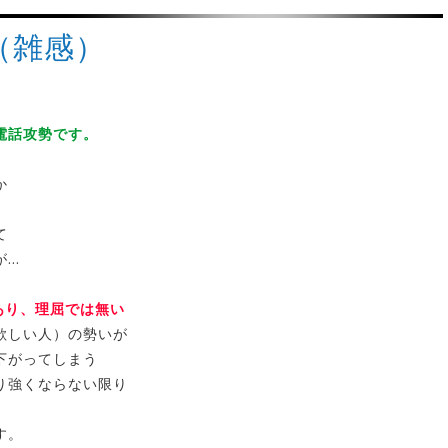
て（雑感）
電話攻勢です。
か
て
が…
あり、理屈では無い
欲しい人）の勢いが
下がってしまう
り強くならない限り
す。