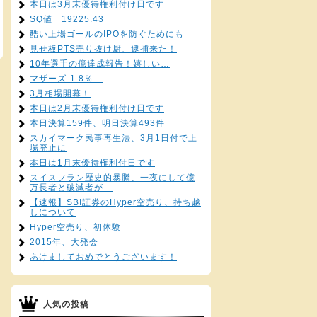
本日は3月末優待権利付け日です
SQ値 19225.43
酷い上場ゴールのIPOを防ぐためにも
見せ板PTS売り抜け厨、逮捕来た！
10年選手の億達成報告！嬉しい…
マザーズ-1.8％…
3月相場開幕！
本日は2月末優待権利付け日です
本日決算159件、明日決算493件
スカイマーク民事再生法、3月1日付で上
場廃止に
本日は1月末優待権利付日です
スイスフラン歴史的暴騰、一夜にして億
万長者と破滅者が…
【速報】SBI証券のHyper空売り、持ち越
しについて
Hyper空売り、初体験
2015年、大発会
あけましておめでとうございます！
人気の投稿