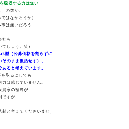
円を吸収する力は無い
人」の数が、
のではなかろうか）
る事は無いだろう
会社も
いでしょう。笑）
ook型（公募価格を割らずに
いそのまま復活せず）、
分あると考えています。
募を取るにしても
魅力は感じていません。
投資家の裾野が
ば別ですが…
八卦と考えてくださいませ）