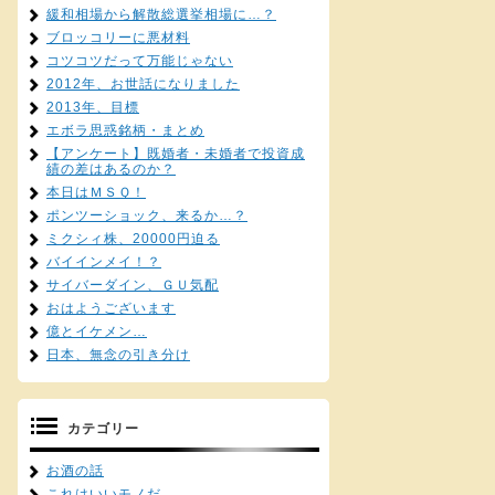
緩和相場から解散総選挙相場に…？
ブロッコリーに悪材料
コツコツだって万能じゃない
2012年、お世話になりました
2013年、目標
エボラ思惑銘柄・まとめ
【アンケート】既婚者・未婚者で投資成
績の差はあるのか？
本日はＭＳＱ！
ポンツーショック、来るか…？
ミクシィ株、20000円迫る
バイインメイ！？
サイバーダイン、ＧＵ気配
おはようございます
億とイケメン…
日本、無念の引き分け
カテゴリー
お酒の話
これはいいモノだ