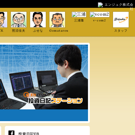
エンジュク株式会
社
三浦隆
v-com2
CK
照沼佳夫
ぶせな
Gomatarou
スタッフ
投資日記FB