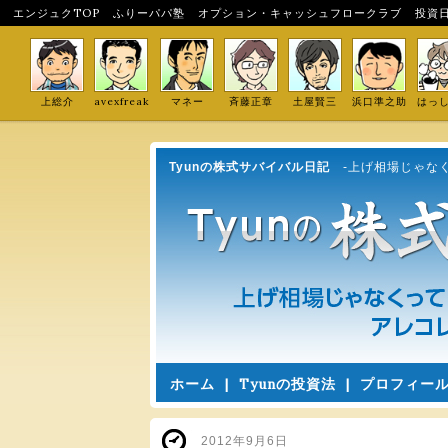
エンジュクTOP
ふりーパパ塾
オプション・キャッシュフロークラブ
投資
上総介
avexfreak
マネー
斉藤正章
土屋賢三
浜口準之助
はっ
Tyunの株式サバイバル日記
-上げ相場じゃな
ホーム
|
Tyunの投資法
|
プロフィー
2012年9月6日