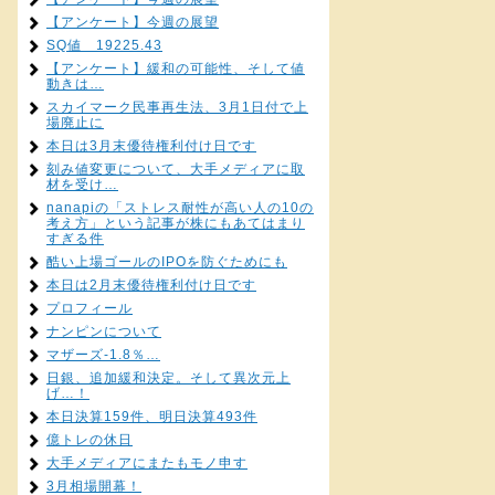
【アンケート】今週の展望
SQ値 19225.43
【アンケート】緩和の可能性、そして値
動きは…
スカイマーク民事再生法、3月1日付で上
場廃止に
本日は3月末優待権利付け日です
刻み値変更について、大手メディアに取
材を受け…
nanapiの「ストレス耐性が高い人の10の
考え方」という記事が株にもあてはまり
すぎる件
酷い上場ゴールのIPOを防ぐためにも
本日は2月末優待権利付け日です
プロフィール
ナンピンについて
マザーズ-1.8％…
日銀、追加緩和決定。そして異次元上
げ…！
本日決算159件、明日決算493件
億トレの休日
大手メディアにまたもモノ申す
3月相場開幕！