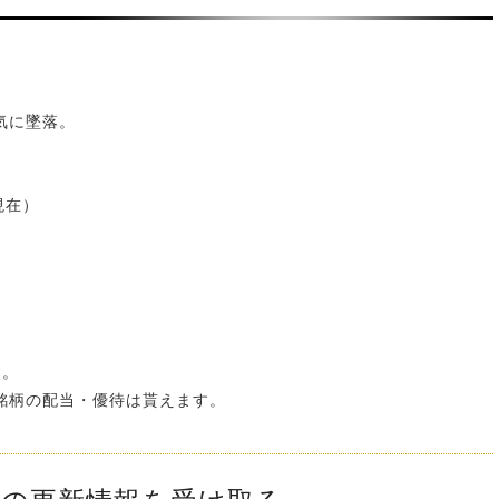
気に墜落。
現在）
…
す。
銘柄の配当・優待は貰えます。