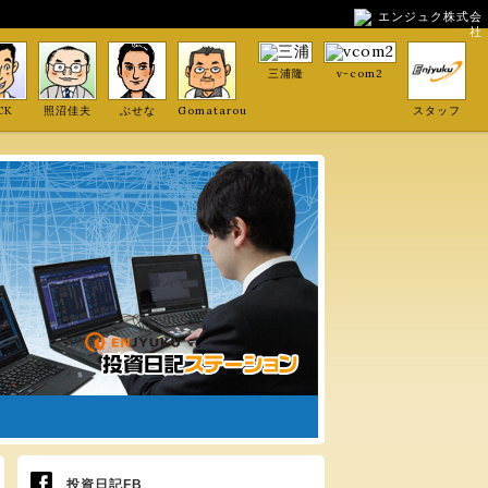
エンジュク株式会
社
三浦隆
v-com2
CK
照沼佳夫
ぶせな
Gomatarou
スタッフ
投資日記FB