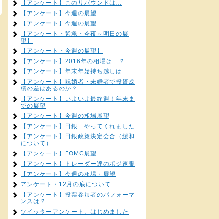
【アンケート】このリバウンドは…
【アンケート】今週の展望
【アンケート】今週の展望
【アンケート・緊急・今夜～明日の展
望】
【アンケート・今週の展望】
【アンケート】2016年の相場は…？
【アンケート】年末年始持ち越しは…
【アンケート】既婚者・未婚者で投資成
績の差はあるのか？
【アンケート】いよいよ最終週！年末ま
での展望
【アンケート】今週の相場展望
【アンケート】日銀…やってくれました
【アンケート】日銀政策決定会合（緩和
について）
【アンケート】FOMC展望
【アンケート】トレーダー達のポジ速報
【アンケート】今週の相場・展望
アンケート・12月の底について
【アンケート】投票参加者のパフォーマ
ンスは？
ツイッターアンケート、はじめました