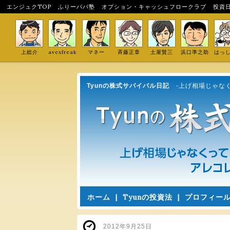
エンジュクTOP
ふりーパパ塾
オプション・キャッシュフロークラブ
投資
上総介
avexfreak
マネー
斉藤正章
土屋賢三
浜口準之助
はっ
Tyunの株式サバイバル日記
-上げ相場じゃな
ホーム
|
Tyunの投資法
|
プロフィー
2012年9月25日