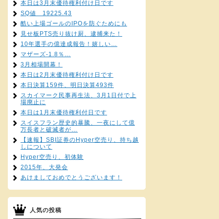
本日は3月末優待権利付け日です
SQ値 19225.43
酷い上場ゴールのIPOを防ぐためにも
見せ板PTS売り抜け厨、逮捕来た！
10年選手の億達成報告！嬉しい…
マザーズ-1.8％…
3月相場開幕！
本日は2月末優待権利付け日です
本日決算159件、明日決算493件
スカイマーク民事再生法、3月1日付で上
場廃止に
本日は1月末優待権利付日です
スイスフラン歴史的暴騰、一夜にして億
万長者と破滅者が…
【速報】SBI証券のHyper空売り、持ち越
しについて
Hyper空売り、初体験
2015年、大発会
あけましておめでとうございます！
人気の投稿