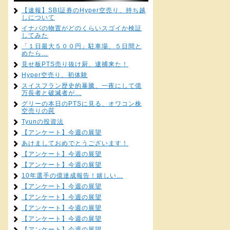
【速報】SBI証券のHyper空売り、持ち越
しについて
イナバの物置がどのくらいスゴイか検証
してみた
「１日最大５００円」駐車場、５日間と
めたら…
見せ板PTS売り抜け厨、逮捕来た！
Hyper空売り、初体験
スイスフラン歴史的暴騰、一夜にして億
万長者と破滅者が…
グリーの本日のPTSに見る、オワコン株
空売りの罠
Tyunの投資法
【アンケート】今週の展望
あけましておめでとうございます！
【アンケート】今週の展望
【アンケート】今週の展望
10年選手の億達成報告！嬉しい…
【アンケート】今週の展望
【アンケート】今週の展望
【アンケート】今週の展望
【アンケート】今週の展望
【アンケート】今週の展望