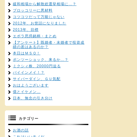
緩和相場から解散総選挙相場に…？
ブロッコリーに悪材料
コツコツだって万能じゃない
2012年、お世話になりました
2013年、目標
エボラ思惑銘柄・まとめ
【アンケート】既婚者・未婚者で投資成
績の差はあるのか？
本日はＭＳＱ！
ポンツーショック、来るか…？
ミクシィ株、20000円迫る
バイインメイ！？
サイバーダイン、ＧＵ気配
おはようございます
億とイケメン…
日本、無念の引き分け
カテゴリー
お酒の話
これはいいモノだ