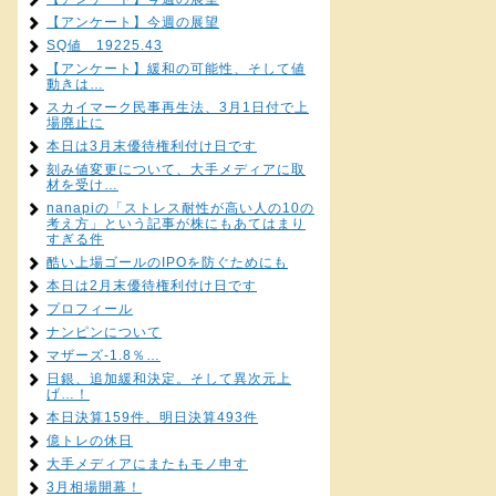
【アンケート】今週の展望
SQ値 19225.43
【アンケート】緩和の可能性、そして値
動きは…
スカイマーク民事再生法、3月1日付で上
場廃止に
本日は3月末優待権利付け日です
刻み値変更について、大手メディアに取
材を受け…
nanapiの「ストレス耐性が高い人の10の
考え方」という記事が株にもあてはまり
すぎる件
酷い上場ゴールのIPOを防ぐためにも
本日は2月末優待権利付け日です
プロフィール
ナンピンについて
マザーズ-1.8％…
日銀、追加緩和決定。そして異次元上
げ…！
本日決算159件、明日決算493件
億トレの休日
大手メディアにまたもモノ申す
3月相場開幕！