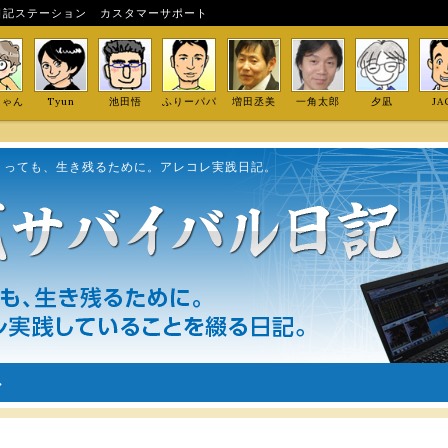
日記ステーション
カスタマーサポート
しゃん
Tyun
池田悟
ふりーパパ
増田丞美
一角太郎
夕凪
JA
くっても、生き残るために。アレコレ実践日記。
ル