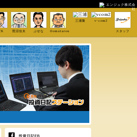
エンジュク株式会
社
三浦隆
v-com2
CK
照沼佳夫
ぶせな
Gomatarou
スタッフ
投資日記FB