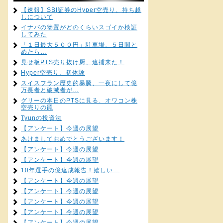
【速報】SBI証券のHyper空売り、持ち越
しについて
イナバの物置がどのくらいスゴイか検証
してみた
「１日最大５００円」駐車場、５日間と
めたら…
見せ板PTS売り抜け厨、逮捕来た！
Hyper空売り、初体験
スイスフラン歴史的暴騰、一夜にして億
万長者と破滅者が…
グリーの本日のPTSに見る、オワコン株
空売りの罠
Tyunの投資法
【アンケート】今週の展望
あけましておめでとうございます！
【アンケート】今週の展望
【アンケート】今週の展望
10年選手の億達成報告！嬉しい…
【アンケート】今週の展望
【アンケート】今週の展望
【アンケート】今週の展望
【アンケート】今週の展望
【アンケート】今週の展望