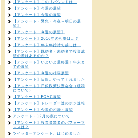
【アンケート】このリバウンドは…
【アンケート】今週の展望
【アンケート】今週の展望
【アンケート・緊急・今夜～明日の展
望】
【アンケート・今週の展望】
【アンケート】2016年の相場は…？
【アンケート】年末年始持ち越しは…
【アンケート】既婚者・未婚者で投資成
績の差はあるのか？
【アンケート】いよいよ最終週！年末ま
での展望
【アンケート】今週の相場展望
【アンケート】日銀…やってくれました
【アンケート】日銀政策決定会合（緩和
について）
【アンケート】FOMC展望
【アンケート】トレーダー達のポジ速報
【アンケート】今週の相場・展望
アンケート・12月の底について
【アンケート】投票参加者のパフォーマ
ンスは？
ツイッターアンケート、はじめました