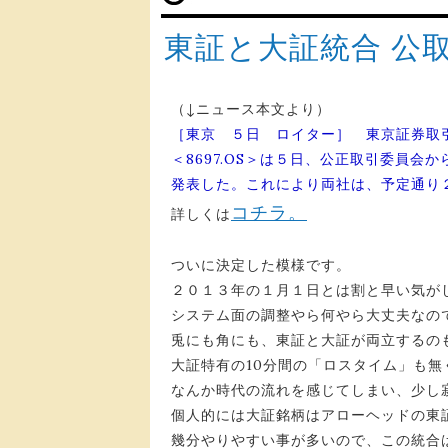
東証と大証統合 公
（↓ニュース本文より）
［東京 ５日 ロイター］ 東京証券取引
＜8697.OS＞は５日、公正取引委員会
発表した。これにより両社は、予定通り２
コチラ。
詳しくは
ついに決定した模様です。
２０１３年の１月１日とは割と早い気が
システム面の調整やら何やら大丈夫なの
兎にも角にも、東証と大証が両立するの
大証特有の10分間の「ロスタイム」も
なんか時代の流れを感じてしまい、少し
個人的には大証銘柄はアローヘッドの東
幾分やりやすい事が多いので、この統合