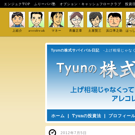
エンジュクTOP
ふりーパパ塾
オプション・キャッシュフロークラブ
投資
上総介
avexfreak
マネー
斉藤正章
土屋賢三
浜口準之助
はっ
Tyunの株式サバイバル日記
-上げ相場じゃな
ホーム
|
Tyunの投資法
|
プロフィー
2012年7月5日