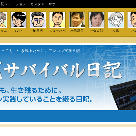
日記ステーション
カスタマーサポート
しゃん
Tyun
池田悟
ふりーパパ
増田丞美
一角太郎
夕凪
JA
くっても、生き残るために。アレコレ実践日記。
ル