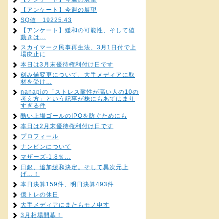
【アンケート】今週の展望
SQ値 19225.43
【アンケート】緩和の可能性、そして値
動きは…
スカイマーク民事再生法、3月1日付で上
場廃止に
本日は3月末優待権利付け日です
刻み値変更について、大手メディアに取
材を受け…
nanapiの「ストレス耐性が高い人の10の
考え方」という記事が株にもあてはまり
すぎる件
酷い上場ゴールのIPOを防ぐためにも
本日は2月末優待権利付け日です
プロフィール
ナンピンについて
マザーズ-1.8％…
日銀、追加緩和決定。そして異次元上
げ…！
本日決算159件、明日決算493件
億トレの休日
大手メディアにまたもモノ申す
3月相場開幕！