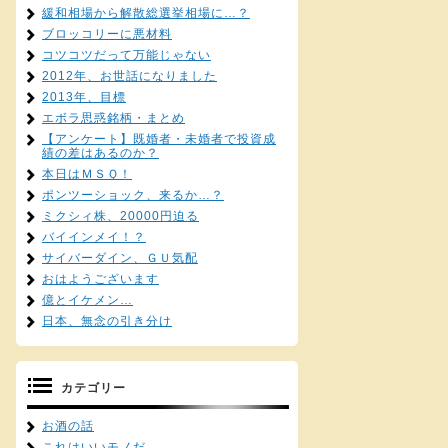
緩和相場から解散総選挙相場に…？
ブロッコリーに悪材料
コツコツだって万能じゃない
2012年、お世話になりました
2013年、目標
エボラ思惑銘柄・まとめ
【アンケート】既婚者・未婚者で投資成
績の差はあるのか？
本日はＭＳＱ！
ポンツーショック、来るか…？
ミクシィ株、20000円迫る
バイインメイ！？
サイバーダイン、ＧＵ気配
おはようございます
億とイケメン…
日本、無念の引き分け
カテゴリー
お酒の話
これはいいモノだ