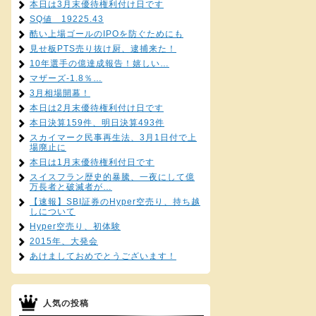
本日は3月末優待権利付け日です
SQ値 19225.43
酷い上場ゴールのIPOを防ぐためにも
見せ板PTS売り抜け厨、逮捕来た！
10年選手の億達成報告！嬉しい…
マザーズ-1.8％…
3月相場開幕！
本日は2月末優待権利付け日です
本日決算159件、明日決算493件
スカイマーク民事再生法、3月1日付で上
場廃止に
本日は1月末優待権利付日です
スイスフラン歴史的暴騰、一夜にして億
万長者と破滅者が…
【速報】SBI証券のHyper空売り、持ち越
しについて
Hyper空売り、初体験
2015年、大発会
あけましておめでとうございます！
人気の投稿