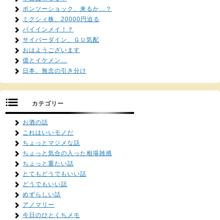
ポンツーショック、来るか…？
ミクシィ株、20000円迫る
バイインメイ！？
サイバーダイン、ＧＵ気配
おはようございます
億とイケメン…
日本、無念の引き分け
カテゴリー
お酒の話
これはいいモノだ
ちょっとマジメな話
ちょっと気合の入った相場雑感
ちょっと重たい話
とてもどうでもいい話
どうでもいい話
めずらしい話
アノマリー
今日のひとくちメモ