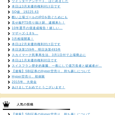
ツイッターアンケート、はじめました
本日は3月末優待権利付け日です
SQ値 19225.43
酷い上場ゴールのIPOを防ぐためにも
見せ板PTS売り抜け厨、逮捕来た！
10年選手の億達成報告！嬉しい…
マザーズ-1.8％…
3月相場開幕！
本日は2月末優待権利付け日です
本日決算159件、明日決算493件
スカイマーク民事再生法、3月1日付で上場廃止に
本日は1月末優待権利付日です
スイスフラン歴史的暴騰、一夜にして億万長者と破滅者が…
【速報】SBI証券のHyper空売り、持ち越しについて
Hyper空売り、初体験
2015年、大発会
あけましておめでとうございます！
人気の投稿
【速報】SBI証券のHyper空売り、持ち越しについて