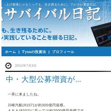
-上げ相場じゃなくっても、生き残るために。アレコレ実践日記。
ホーム
|
Tyunの投資法
|
プロフィール
2012年7月3日
中・大型公募増資が…
一斉に来ましたね。
川崎汽船(9107)が約300億円規模。
ＡＮＡ(9202)に至っては約2000億円規模です。