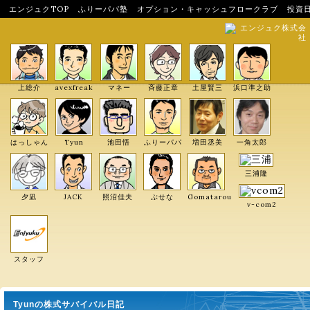
エンジュクTOP
ふりーパパ塾
オプション・キャッシュフロークラブ
投資
エンジュク株式会
社
上総介
avexfreak
マネー
斉藤正章
土屋賢三
浜口準之助
はっしゃん
Tyun
池田悟
ふりーパパ
増田丞美
一角太郎
三浦隆
夕凪
JACK
照沼佳夫
ぶせな
Gomatarou
v-com2
スタッフ
Tyunの株式サバイバル日記