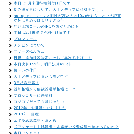
本日は3月末優待権利付け日です
刻み値変更について、大手メディアに取材を受け…
nanapiの「ストレス耐性が高い人の10の考え方」という記事
が株にもあてはまりすぎる件
酷い上場ゴールのIPOを防ぐためにも
本日は2月末優待権利付け日です
プロフィール
ナンピンについて
マザーズ-1.8％…
日銀、追加緩和決定。そして異次元上げ…！
本日決算159件、明日決算493件
億トレの休日
大手メディアにまたもモノ申す
3月相場開幕！
緩和相場から解散総選挙相場に…？
ブロッコリーに悪材料
コツコツだって万能じゃない
2012年、お世話になりました
2013年、目標
エボラ思惑銘柄・まとめ
【アンケート】既婚者・未婚者で投資成績の差はあるのか？
本日はＭＳＱ！