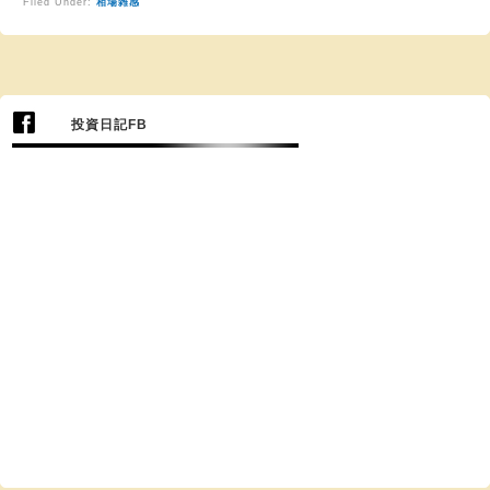
Filed Under:
相場雑感
投資日記FB