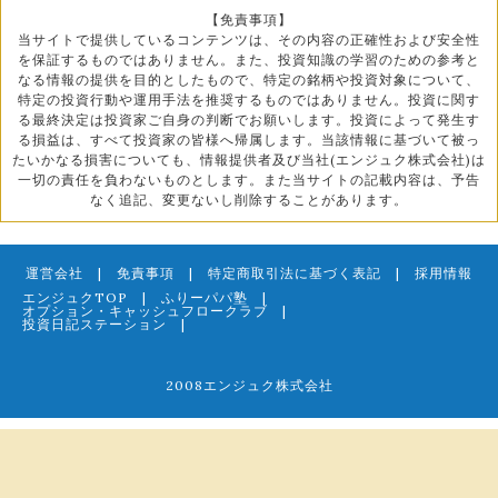
【免責事項】
当サイトで提供しているコンテンツは、その内容の正確性および安全性
を保証するものではありません。また、投資知識の学習のための参考と
なる情報の提供を目的としたもので、特定の銘柄や投資対象について、
特定の投資行動や運用手法を推奨するものではありません。投資に関す
る最終決定は投資家ご自身の判断でお願いします。投資によって発生す
る損益は、すべて投資家の皆様へ帰属します。当該情報に基づいて被っ
たいかなる損害についても、情報提供者及び当社(エンジュク株式会社)は
一切の責任を負わないものとします。また当サイトの記載内容は、予告
なく追記、変更ないし削除することがあります。
運営会社
|
免責事項
|
特定商取引法に基づく表記
|
採用情報
エンジュクTOP
|
ふりーパパ塾
|
オプション・キャッシュフロークラブ
|
投資日記ステーション
|
2008エンジュク株式会社