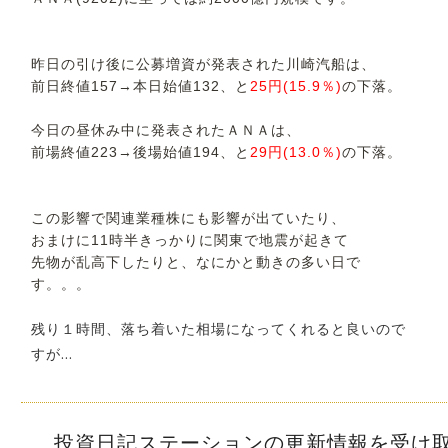
昨日の引け後に公募増資が発表された川崎汽船は、
前日終値157→本日始値132、と
25円(15.9％)
の下落。
今日の昼休み中に発表されたＡＮＡは、
前場終値223→後場始値194、と
29円(13.0％)
の下落。
この影響で関連業種株にも影響が出ていたり、
おまけに11時半きっかりに関東で地震が起きて
先物が乱高下したりと、なにかと動きの多い日で
す。。。
残り１時間、落ち着いた相場になってくれると良いので
すが…
投資日記ステーションの更新情報を受け