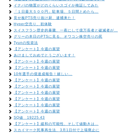
イナバの物置がどのくらいスゴイか検証してみた
「１日最大５００円」駐車場、５日間とめたら…
見せ板PTS売り抜け厨、逮捕来た！
Hyper空売り、初体験
スイスフラン歴史的暴騰、一夜にして億万長者と破滅者が…
グリーの本日のPTSに見る、オワコン株空売りの罠
Tyunの投資法
【アンケート】今週の展望
あけましておめでとうございます！
【アンケート】今週の展望
【アンケート】今週の展望
10年選手の億達成報告！嬉しい…
【アンケート】今週の展望
【アンケート】今週の展望
【アンケート】今週の展望
【アンケート】今週の展望
【アンケート】今週の展望
【アンケート】今週の展望
SQ値 19225.43
【アンケート】緩和の可能性、そして値動きは…
スカイマーク民事再生法、3月1日付で上場廃止に