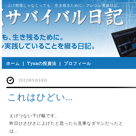
-上げ相場じゃなくっても、生き残るために。アレコレ実践日記。
ホーム
|
Tyunの投資法
|
プロフィール
2012年5月18日
これはひどい…
えげつない下げ幅です。
昨日ひさびさに上げたと思ったら見事なダマシだったと
は…