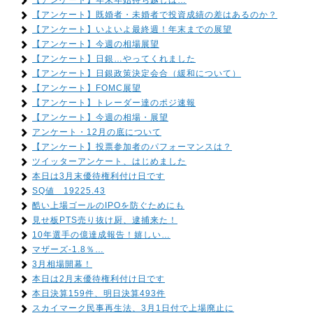
【アンケート】年末年始持ち越しは…
【アンケート】既婚者・未婚者で投資成績の差はあるのか？
【アンケート】いよいよ最終週！年末までの展望
【アンケート】今週の相場展望
【アンケート】日銀…やってくれました
【アンケート】日銀政策決定会合（緩和について）
【アンケート】FOMC展望
【アンケート】トレーダー達のポジ速報
【アンケート】今週の相場・展望
アンケート・12月の底について
【アンケート】投票参加者のパフォーマンスは？
ツイッターアンケート、はじめました
本日は3月末優待権利付け日です
SQ値 19225.43
酷い上場ゴールのIPOを防ぐためにも
見せ板PTS売り抜け厨、逮捕来た！
10年選手の億達成報告！嬉しい…
マザーズ-1.8％…
3月相場開幕！
本日は2月末優待権利付け日です
本日決算159件、明日決算493件
スカイマーク民事再生法、3月1日付で上場廃止に