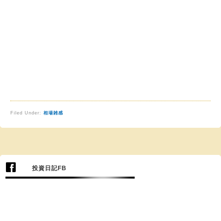
Filed Under:
相場雑感
投資日記FB