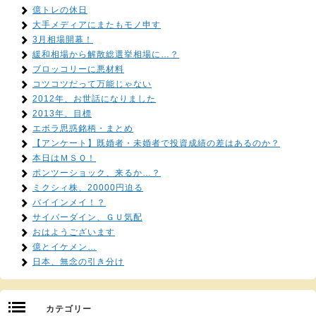
億トレの休日
大手メディアにまたもモノ申す
3月相場開幕！
緩和相場から解散総選挙相場に…？
ブロッコリーに悪材料
コツコツだって万能じゃない
2012年、お世話になりました
2013年、目標
エボラ思惑銘柄・まとめ
【アンケート】既婚者・未婚者で投資成績の差はあるのか？
本日はＭＳＱ！
ポンツーショック、来るか…？
ミクシィ株、20000円迫る
バイインメイ！？
サイバーダイン、ＧＵ気配
おはようございます
億とイケメン…
日本、無念の引き分け
カテゴリー