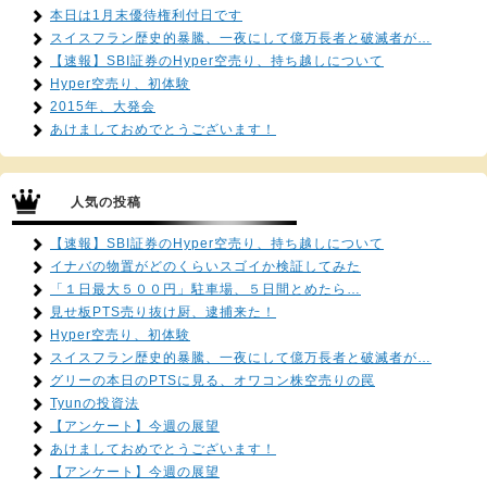
本日は1月末優待権利付日です
スイスフラン歴史的暴騰、一夜にして億万長者と破滅者が…
【速報】SBI証券のHyper空売り、持ち越しについて
Hyper空売り、初体験
2015年、大発会
あけましておめでとうございます！
人気の投稿
【速報】SBI証券のHyper空売り、持ち越しについて
イナバの物置がどのくらいスゴイか検証してみた
「１日最大５００円」駐車場、５日間とめたら…
見せ板PTS売り抜け厨、逮捕来た！
Hyper空売り、初体験
スイスフラン歴史的暴騰、一夜にして億万長者と破滅者が…
グリーの本日のPTSに見る、オワコン株空売りの罠
Tyunの投資法
【アンケート】今週の展望
あけましておめでとうございます！
【アンケート】今週の展望