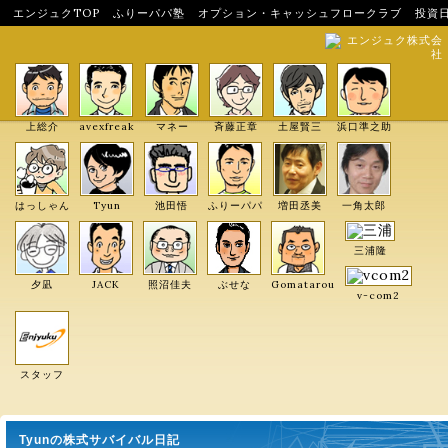
エンジュクTOP
ふりーパパ塾
オプション・キャッシュフロークラブ
投資
エンジュク株式会
社
上総介
avexfreak
マネー
斉藤正章
土屋賢三
浜口準之助
はっしゃん
Tyun
池田悟
ふりーパパ
増田丞美
一角太郎
三浦隆
夕凪
JACK
照沼佳夫
ぶせな
Gomatarou
v-com2
スタッフ
Tyunの株式サバイバル日記