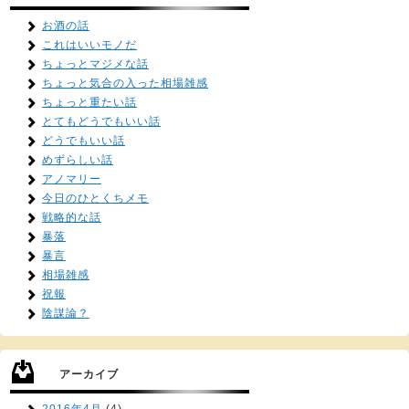
お酒の話
これはいいモノだ
ちょっとマジメな話
ちょっと気合の入った相場雑感
ちょっと重たい話
とてもどうでもいい話
どうでもいい話
めずらしい話
アノマリー
今日のひとくちメモ
戦略的な話
暴落
暴言
相場雑感
祝報
陰謀論？
アーカイブ