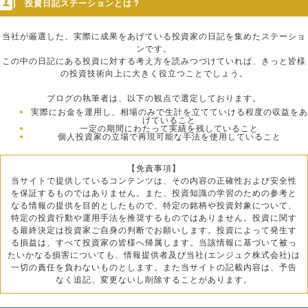
投資日記ステーションとは？
当社が厳選した、実際に成果をあげている投資家の日記を集めたステーショ
ンです。
この中の日記にある投資に対する考え方を読みつづけていれば、きっと皆様
の投資技術向上に大きく役立つことでしょう。
ブログの執筆者は、以下の観点で選定しております。
実際にお金を運用し、相場のみで生計を立てていける程度の収益をあ
げていること
一定の期間にわたって実績を残していること
個人投資家の立場で再現可能な手法を使用していること
【免責事項】
当サイトで提供しているコンテンツは、その内容の正確性および安全性
を保証するものではありません。また、投資知識の学習のための参考と
なる情報の提供を目的としたもので、特定の銘柄や投資対象について、
特定の投資行動や運用手法を推奨するものではありません。投資に関す
る最終決定は投資家ご自身の判断でお願いします。投資によって発生す
る損益は、すべて投資家の皆様へ帰属します。当該情報に基づいて被っ
たいかなる損害についても、情報提供者及び当社(エンジュク株式会社)は
一切の責任を負わないものとします。また当サイトの記載内容は、予告
なく追記、変更ないし削除することがあります。