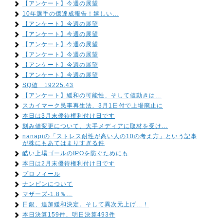
【アンケート】今週の展望
10年選手の億達成報告！嬉しい…
【アンケート】今週の展望
【アンケート】今週の展望
【アンケート】今週の展望
【アンケート】今週の展望
【アンケート】今週の展望
【アンケート】今週の展望
SQ値 19225.43
【アンケート】緩和の可能性、そして値動きは…
スカイマーク民事再生法、3月1日付で上場廃止に
本日は3月末優待権利付け日です
刻み値変更について、大手メディアに取材を受け…
nanapiの「ストレス耐性が高い人の10の考え方」という記事
が株にもあてはまりすぎる件
酷い上場ゴールのIPOを防ぐためにも
本日は2月末優待権利付け日です
プロフィール
ナンピンについて
マザーズ-1.8％…
日銀、追加緩和決定。そして異次元上げ…！
本日決算159件、明日決算493件