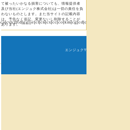
て被ったいかなる損害についても、情報提供者
及び当社(エンジュク株式会社)は一切の責任を負
わないものとします。また当サイトの記載内容
は、予告なく追記、変更ないし削除することが
m|ca|cv|cf|td|gg|je|cl|cn|cx|cc|co|km|cg|cd|ck|cr|ci|hr|cu|cy|c
あります。
運営会社
|
免
エンジュクTOP
|
ふりーパパ塾