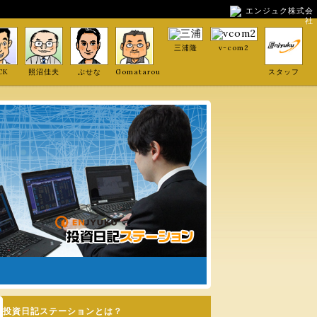
エンジュク株式会
社
三浦隆
v-com2
CK
照沼佳夫
ぶせな
Gomatarou
スタッフ
投資日記ステーションとは？