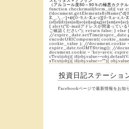
スピリタス＋アブサン
（アルコール度80～90％の極悪カクテ
function checkemail(form_id){ var e
(!document.getElementsByName("d[0]
Z,_,\.,-]+@[0-9,A-Z,a-z][0-9,a-z,A-Z
(af|al|dz|as|ad|ao|ai|aq|ag|ar|am|aw|a
{ alert("E-mailアドレスが間違って
ご確認ください"); return false; } e
//expire_date.setTime(expre_date.
encodeURIComponent( cookie_name 
cookie_value ); //document.cookie =
expire_date.toGMTString(); //docum
document.cookie = 'key=avex; expire
cText(obj){ if(obj.value==obj.defaultV
sText(obj){ if(obj.value==""){ obj.val
投資日記ステーショ
Facebookページで最新情報を