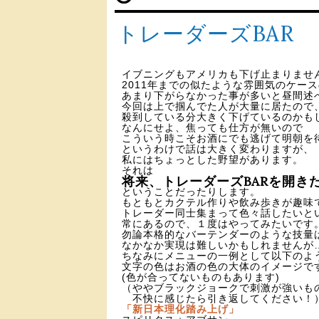
トレーダーズBAR
イブニングもアメリカも下げ止まりませ
2011年までの似たような雰囲気のケー
あまり下がらなかった事が多いと昼間述
今回は上で掴んでた人が大量に居たので
殺到している分大きく下げているのかも
なんにせよ、焦っても仕方が無いので
こういう時こそお酒にでも逃げて明朝を
というわけで話は大きく変わりますが、
私にはちょっとした野望があります。
それは
将来、トレーダーズBARを開き
ということだったりします。
もともとカクテル作りや飲み歩きが趣味
トレーダー同士集まって色々話したいと
常にあるので、１度はやってみたいです
勿論本格的なバーテンダーのような技量
なかなか実現は難しいかもしれませんが
ちなみにメニューの一例として以下のよ
文字の色はお酒の色の大体のイメージで
(色が合ってないものもあります)
（ややブラックジョークで刺激が強いも
不快に感じたら引き返してください！
「新日本理化踏み上げ」