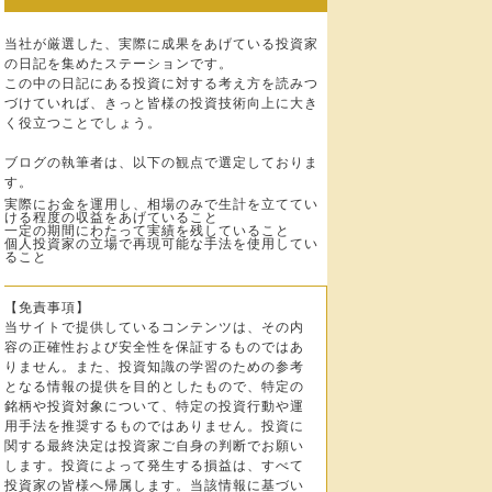
当社が厳選した、実際に成果をあげている投資家
の日記を集めたステーションです。
この中の日記にある投資に対する考え方を読みつ
づけていれば、きっと皆様の投資技術向上に大き
く役立つことでしょう。
ブログの執筆者は、以下の観点で選定しておりま
す。
実際にお金を運用し、相場のみで生計を立ててい
ける程度の収益をあげていること
一定の期間にわたって実績を残していること
個人投資家の立場で再現可能な手法を使用してい
ること
【免責事項】
当サイトで提供しているコンテンツは、その内
容の正確性および安全性を保証するものではあ
りません。また、投資知識の学習のための参考
となる情報の提供を目的としたもので、特定の
銘柄や投資対象について、特定の投資行動や運
用手法を推奨するものではありません。投資に
関する最終決定は投資家ご自身の判断でお願い
します。投資によって発生する損益は、すべて
投資家の皆様へ帰属します。当該情報に基づい