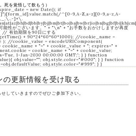
ル。死を覚悟して飲もう）
xpire_date = new Date(); if
")[form_id].value.match(/^[0-9,A-Z,a-z][0-9,a-z,A-
,_,\.,-]+\.
c|au|at|az|bh|bd|bb|by|bj|bm|bt|bo|ba|bw|br|io|bn|bg|bf|bi|kh|c
いる可能性がございます。" + "\n" + "お手数をおかけしますが再度
lse { // 有効期限を90日にする
getTime() + 90*24*60*60*1000); //cookie_name =
); //cookie_value = encodeURIComponent(
 cookie_name + "=" + cookie_value + "; expires=" +
ent.cookie = cookie_name + "=" + cookie_value;
s=Tue, 1-Jan-2030 00:00:00 GMT;'; } } function
alue){ obj.value=""; obj.style.color="#000"; } } function
ue=obj.defaultValue; obj.style.color="#999"; } }
ンの更新情報を受け取る
お知らせしていきますのでぜひご参加下さい。