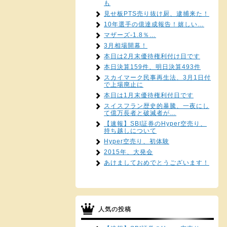
も
見せ板PTS売り抜け厨、逮捕来た！
10年選手の億達成報告！嬉しい…
マザーズ-1.8％…
3月相場開幕！
本日は2月末優待権利付け日です
本日決算159件、明日決算493件
スカイマーク民事再生法、3月1日付
で上場廃止に
本日は1月末優待権利付日です
スイスフラン歴史的暴騰、一夜にし
て億万長者と破滅者が…
【速報】SBI証券のHyper空売り、
持ち越しについて
Hyper空売り、初体験
2015年、大発会
あけましておめでとうございます！
人気の投稿