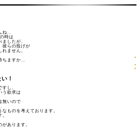
んね…
スの時は
べましたが、
、彼らの投げが
しれません。
待ちますか…
たい！
ですし、
いう欲求は
。
は無いので
…
うなものを考えております。
す。
のがあります。
）