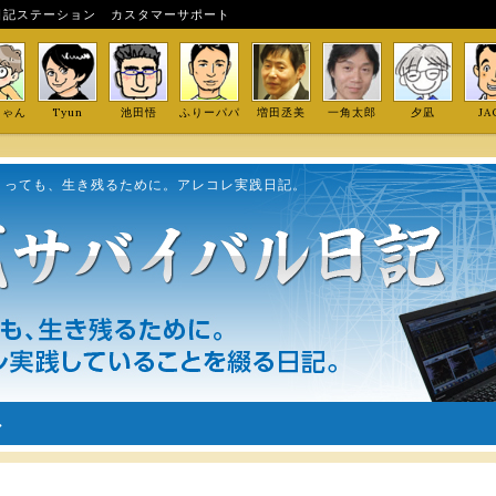
日記ステーション
カスタマーサポート
しゃん
Tyun
池田悟
ふりーパパ
増田丞美
一角太郎
夕凪
JA
くっても、生き残るために。アレコレ実践日記。
ル