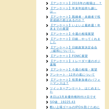
【アンケート】2016年の相場は…？
【アンケート】年末年始持ち越し
は…
【アンケート】既婚者・未婚者で投
資成績の差はあるのか？
【アンケート】いよいよ最終週！年
末までの展望
【アンケート】今週の相場展望
【アンケート】日銀…やってくれま
した
【アンケート】日銀政策決定会合
（緩和について）
【アンケート】FOMC展望
【アンケート】トレーダー達のポジ
速報
【アンケート】今週の相場・展望
アンケート・12月の底について
【アンケート】投票参加者のパフォ
ーマンスは？
ツイッターアンケート、はじめまし
た
本日は3月末優待権利付け日です
SQ値 19225.43
酷い上場ゴールのIPOを防ぐために