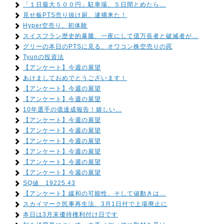
「１日最大５００円」駐車場、５日間とめたら…
見せ板PTS売り抜け厨、逮捕来た！
Hyper空売り、初体験
スイスフラン歴史的暴騰、一夜にして億万長者と破滅者が…
グリーの本日のPTSに見る、オワコン株空売りの罠
Tyunの投資法
【アンケート】今週の展望
あけましておめでとうございます！
【アンケート】今週の展望
【アンケート】今週の展望
10年選手の億達成報告！嬉しい…
【アンケート】今週の展望
【アンケート】今週の展望
【アンケート】今週の展望
【アンケート】今週の展望
【アンケート】今週の展望
【アンケート】今週の展望
SQ値 19225.43
【アンケート】緩和の可能性、そして値動きは…
スカイマーク民事再生法、3月1日付で上場廃止に
本日は3月末優待権利付け日です