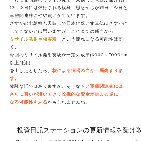
12～13日には強行される模様。思惑からか昨日・今日と
軍需関連株にやや買いが出ています。
さすがの北朝鮮も現時点で日本に落とす真似はさすがに
してこないとは思いますが、これまでの傾向から
ミサイル発射⇒核実験
という流れになる可能性は高
く、
今回のミサイル発射実験が一定の成果(6000～7000km
以上飛翔)
を出したとしたら、
核による恫喝の力が一層高まりま
す。
物騒な話ではありますが、そうなると
軍需関連株には
さらに買いが沸いてきて投機的な資金が集まる場に
なる可能性もある
かもしれませんね。
投資日記ステーションの更新情報を受け