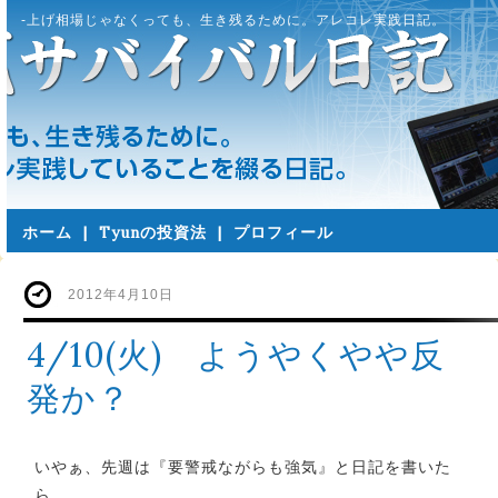
-上げ相場じゃなくっても、生き残るために。アレコレ実践日記。
ホーム
|
Tyunの投資法
|
プロフィール
2012年4月10日
4/10(火) ようやくやや反
発か？
いやぁ、先週は『要警戒ながらも強気』と日記を書いた
ら