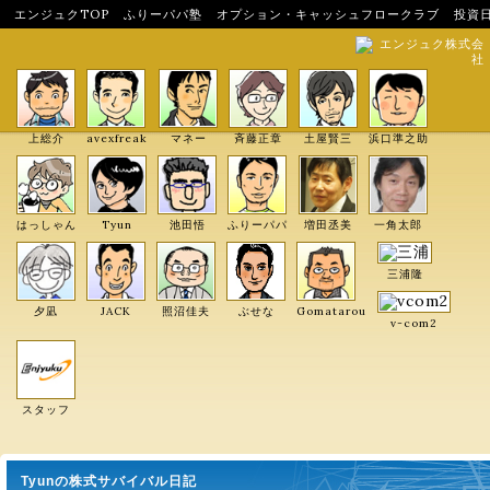
エンジュクTOP
ふりーパパ塾
オプション・キャッシュフロークラブ
投資
エンジュク株式会
社
上総介
avexfreak
マネー
斉藤正章
土屋賢三
浜口準之助
はっしゃん
Tyun
池田悟
ふりーパパ
増田丞美
一角太郎
三浦隆
夕凪
JACK
照沼佳夫
ぶせな
Gomatarou
v-com2
スタッフ
Tyunの株式サバイバル日記