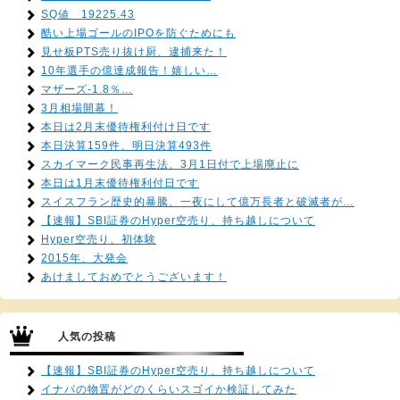
SQ値 19225.43
酷い上場ゴールのIPOを防ぐためにも
見せ板PTS売り抜け厨、逮捕来た！
10年選手の億達成報告！嬉しい…
マザーズ-1.8％…
3月相場開幕！
本日は2月末優待権利付け日です
本日決算159件、明日決算493件
スカイマーク民事再生法、3月1日付で上場廃止に
本日は1月末優待権利付日です
スイスフラン歴史的暴騰、一夜にして億万長者と破滅者が…
【速報】SBI証券のHyper空売り、持ち越しについて
Hyper空売り、初体験
2015年、大発会
あけましておめでとうございます！
人気の投稿
【速報】SBI証券のHyper空売り、持ち越しについて
イナバの物置がどのくらいスゴイか検証してみた