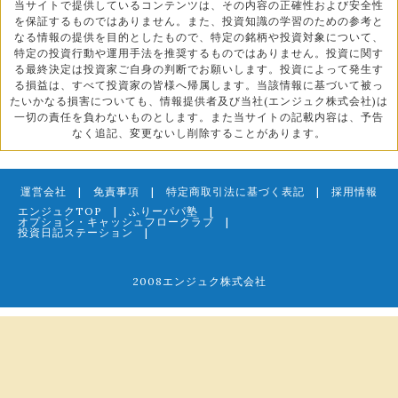
当サイトで提供しているコンテンツは、その内容の正確性および安全性
を保証するものではありません。また、投資知識の学習のための参考と
なる情報の提供を目的としたもので、特定の銘柄や投資対象について、
特定の投資行動や運用手法を推奨するものではありません。投資に関す
る最終決定は投資家ご自身の判断でお願いします。投資によって発生す
る損益は、すべて投資家の皆様へ帰属します。当該情報に基づいて被っ
たいかなる損害についても、情報提供者及び当社(エンジュク株式会社)は
一切の責任を負わないものとします。また当サイトの記載内容は、予告
なく追記、変更ないし削除することがあります。
運営会社
|
免責事項
|
特定商取引法に基づく表記
|
採用情報
エンジュクTOP
|
ふりーパパ塾
|
オプション・キャッシュフロークラブ
|
投資日記ステーション
|
2008エンジュク株式会社