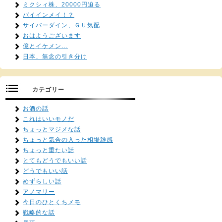
ミクシィ株、20000円迫る
バイインメイ！？
サイバーダイン、ＧＵ気配
おはようございます
億とイケメン…
日本、無念の引き分け
カテゴリー
お酒の話
これはいいモノだ
ちょっとマジメな話
ちょっと気合の入った相場雑感
ちょっと重たい話
とてもどうでもいい話
どうでもいい話
めずらしい話
アノマリー
今日のひとくちメモ
戦略的な話