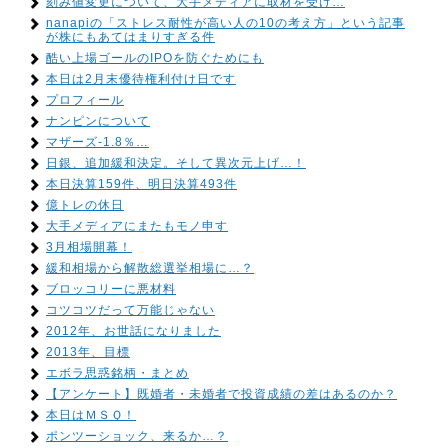
刻み値変更について、大手メディアに取材を受け…
nanapiの「ストレス耐性が高い人の10の考え方」という記事
が株にもあてはまりすぎる件
酷い上場ゴールのIPOを防ぐためにも
本日は2月末優待権利付け日です
プロフィール
ナンピンについて
マザーズ-1.8％…
日銀、追加緩和決定。そして異次元上げ…！
本日決算159件、明日決算493件
億トレの休日
大手メディアにまたもモノ申す
3月相場開幕！
緩和相場から解散総選挙相場に…？
ブロッコリーに悪材料
コツコツだって万能じゃない
2012年、お世話になりました
2013年、目標
エボラ思惑銘柄・まとめ
【アンケート】既婚者・未婚者で投資成績の差はあるのか？
本日はＭＳＱ！
ポンツーショック、来るか…？