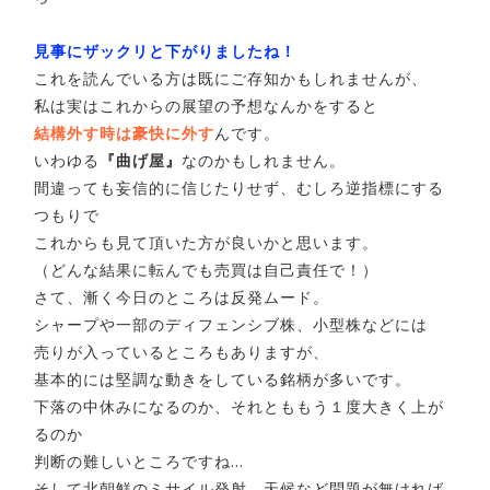
見事にザックリと下がりましたね！
これを読んでいる方は既にご存知かもしれませんが、
私は実はこれからの展望の予想なんかをすると
結構外す時は豪快に外す
んです。
いわゆる
『曲げ屋』
なのかもしれません。
間違っても妄信的に信じたりせず、むしろ逆指標にする
つもりで
これからも見て頂いた方が良いかと思います。
（どんな結果に転んでも売買は自己責任で！）
さて、漸く今日のところは反発ムード。
シャープや一部のディフェンシブ株、小型株などには
売りが入っているところもありますが、
基本的には堅調な動きをしている銘柄が多いです。
下落の中休みになるのか、それとももう１度大きく上が
るのか
判断の難しいところですね…
そして北朝鮮のミサイル発射、天候など問題が無ければ