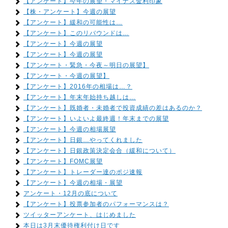
【アンケート】今年の展望・マイナス金利印象
【株・アンケート】今週の展望
【アンケート】緩和の可能性は…
【アンケート】このリバウンドは…
【アンケート】今週の展望
【アンケート】今週の展望
【アンケート・緊急・今夜～明日の展望】
【アンケート・今週の展望】
【アンケート】2016年の相場は…？
【アンケート】年末年始持ち越しは…
【アンケート】既婚者・未婚者で投資成績の差はあるのか？
【アンケート】いよいよ最終週！年末までの展望
【アンケート】今週の相場展望
【アンケート】日銀…やってくれました
【アンケート】日銀政策決定会合（緩和について）
【アンケート】FOMC展望
【アンケート】トレーダー達のポジ速報
【アンケート】今週の相場・展望
アンケート・12月の底について
【アンケート】投票参加者のパフォーマンスは？
ツイッターアンケート、はじめました
本日は3月末優待権利付け日です