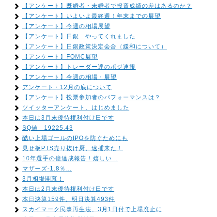
【アンケート】既婚者・未婚者で投資成績の差はあるのか？
【アンケート】いよいよ最終週！年末までの展望
【アンケート】今週の相場展望
【アンケート】日銀…やってくれました
【アンケート】日銀政策決定会合（緩和について）
【アンケート】FOMC展望
【アンケート】トレーダー達のポジ速報
【アンケート】今週の相場・展望
アンケート・12月の底について
【アンケート】投票参加者のパフォーマンスは？
ツイッターアンケート、はじめました
本日は3月末優待権利付け日です
SQ値 19225.43
酷い上場ゴールのIPOを防ぐためにも
見せ板PTS売り抜け厨、逮捕来た！
10年選手の億達成報告！嬉しい…
マザーズ-1.8％…
3月相場開幕！
本日は2月末優待権利付け日です
本日決算159件、明日決算493件
スカイマーク民事再生法、3月1日付で上場廃止に