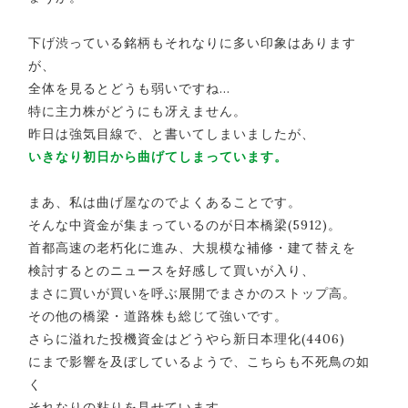
下げ渋っている銘柄もそれなりに多い印象はあります
が、
全体を見るとどうも弱いですね…
特に主力株がどうにも冴えません。
昨日は強気目線で、と書いてしまいましたが、
いきなり初日から曲げてしまっています。
まあ、私は曲げ屋なのでよくあることです。
そんな中資金が集まっているのが日本橋梁(5912)。
首都高速の老朽化に進み、大規模な補修・建て替えを
検討するとのニュースを好感して買いが入り、
まさに買いが買いを呼ぶ展開でまさかのストップ高。
その他の橋梁・道路株も総じて強いです。
さらに溢れた投機資金はどうやら新日本理化(4406)
にまで影響を及ぼしているようで、こちらも不死鳥の如
く
それなりの粘りを見せています。