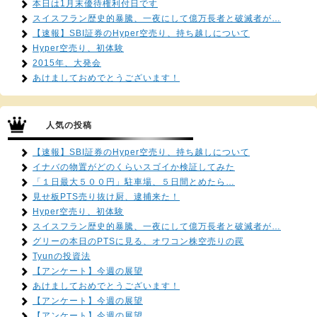
本日は1月末優待権利付日です
スイスフラン歴史的暴騰、一夜にして億万長者と破滅者が…
【速報】SBI証券のHyper空売り、持ち越しについて
Hyper空売り、初体験
2015年、大発会
あけましておめでとうございます！
人気の投稿
【速報】SBI証券のHyper空売り、持ち越しについて
イナバの物置がどのくらいスゴイか検証してみた
「１日最大５００円」駐車場、５日間とめたら…
見せ板PTS売り抜け厨、逮捕来た！
Hyper空売り、初体験
スイスフラン歴史的暴騰、一夜にして億万長者と破滅者が…
グリーの本日のPTSに見る、オワコン株空売りの罠
Tyunの投資法
【アンケート】今週の展望
あけましておめでとうございます！
【アンケート】今週の展望
【アンケート】今週の展望