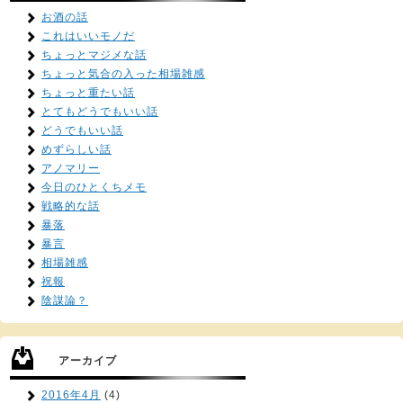
お酒の話
これはいいモノだ
ちょっとマジメな話
ちょっと気合の入った相場雑感
ちょっと重たい話
とてもどうでもいい話
どうでもいい話
めずらしい話
アノマリー
今日のひとくちメモ
戦略的な話
暴落
暴言
相場雑感
祝報
陰謀論？
アーカイブ
2016年4月
(4)