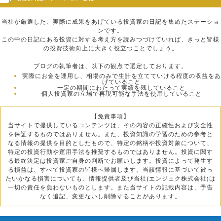
当社が厳選した、実際に成果をあげている投資家の日記を集めたステーショ
ンです。
この中の日記にある投資に対する考え方を読みつづけていれば、きっと皆様
の投資技術向上に大きく役立つことでしょう。
ブログの執筆者は、以下の観点で選定しております。
実際にお金を運用し、相場のみで生計を立てていける程度の収益をあ
げていること
一定の期間にわたって実績を残していること
個人投資家の立場で再現可能な手法を使用していること
【免責事項】
当サイトで提供しているコンテンツは、その内容の正確性および安全性
を保証するものではありません。また、投資知識の学習のための参考と
なる情報の提供を目的としたもので、特定の銘柄や投資対象について、
特定の投資行動や運用手法を推奨するものではありません。投資に関す
る最終決定は投資家ご自身の判断でお願いします。投資によって発生す
る損益は、すべて投資家の皆様へ帰属します。当該情報に基づいて被っ
たいかなる損害についても、情報提供者及び当社(エンジュク株式会社)は
一切の責任を負わないものとします。また当サイトの記載内容は、予告
なく追記、変更ないし削除することがあります。