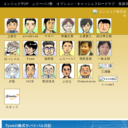
エンジュクTOP
ふりーパパ塾
オプション・キャッシュフロークラブ
投資
エンジュク株式会
社
上総介
avexfreak
マネー
斉藤正章
土屋賢三
浜口準之助
はっしゃん
Tyun
池田悟
ふりーパパ
増田丞美
一角太郎
三浦隆
夕凪
JACK
照沼佳夫
ぶせな
Gomatarou
v-com2
スタッフ
Tyunの株式サバイバル日記