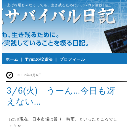
-上げ相場じゃなくっても、生き残るために。アレコレ実践日記。
ホーム
|
Tyunの投資法
|
プロフィール
2012年3月6日
3/6(火) うーん…今日も冴
えない…
12:50現在、日本市場は曇り一時雨、といったところでし
ょうか。