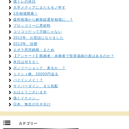
億トレの休日
大手メディアにまたもモノ申す
3月相場開幕！
緩和相場から解散総選挙相場に…？
ブロッコリーに悪材料
コツコツだって万能じゃない
2012年、お世話になりました
2013年、目標
エボラ思惑銘柄・まとめ
【アンケート】既婚者・未婚者で投資成績の差はあるのか？
本日はＭＳＱ！
ポンツーショック、来るか…？
ミクシィ株、20000円迫る
バイインメイ！？
サイバーダイン、ＧＵ気配
おはようございます
億とイケメン…
日本、無念の引き分け
カテゴリー