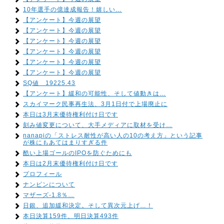
10年選手の億達成報告！嬉しい…
【アンケート】今週の展望
【アンケート】今週の展望
【アンケート】今週の展望
【アンケート】今週の展望
【アンケート】今週の展望
【アンケート】今週の展望
SQ値 19225.43
【アンケート】緩和の可能性、そして値動きは…
スカイマーク民事再生法、3月1日付で上場廃止に
本日は3月末優待権利付け日です
刻み値変更について、大手メディアに取材を受け…
nanapiの「ストレス耐性が高い人の10の考え方」という記事
が株にもあてはまりすぎる件
酷い上場ゴールのIPOを防ぐためにも
本日は2月末優待権利付け日です
プロフィール
ナンピンについて
マザーズ-1.8％…
日銀、追加緩和決定。そして異次元上げ…！
本日決算159件、明日決算493件