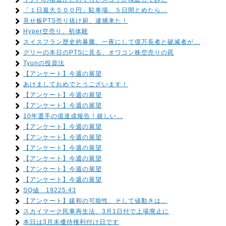
「１日最大５００円」駐車場、５日間とめたら…
見せ板PTS売り抜け厨、逮捕来た！
Hyper空売り、初体験
スイスフラン歴史的暴騰、一夜にして億万長者と破滅者が…
グリーの本日のPTSに見る、オワコン株空売りの罠
Tyunの投資法
【アンケート】今週の展望
あけましておめでとうございます！
【アンケート】今週の展望
【アンケート】今週の展望
10年選手の億達成報告！嬉しい…
【アンケート】今週の展望
【アンケート】今週の展望
【アンケート】今週の展望
【アンケート】今週の展望
【アンケート】今週の展望
【アンケート】今週の展望
SQ値 19225.43
【アンケート】緩和の可能性、そして値動きは…
スカイマーク民事再生法、3月1日付で上場廃止に
本日は3月末優待権利付け日です