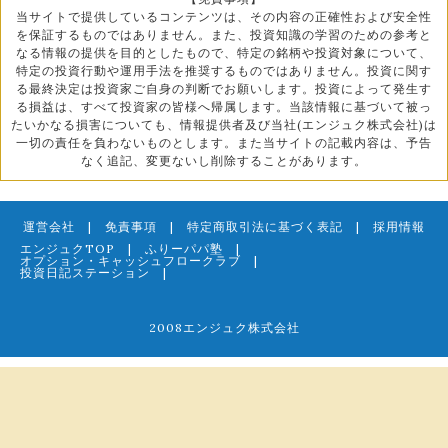
当サイトで提供しているコンテンツは、その内容の正確性および安全性
を保証するものではありません。また、投資知識の学習のための参考と
なる情報の提供を目的としたもので、特定の銘柄や投資対象について、
特定の投資行動や運用手法を推奨するものではありません。投資に関す
る最終決定は投資家ご自身の判断でお願いします。投資によって発生す
る損益は、すべて投資家の皆様へ帰属します。当該情報に基づいて被っ
たいかなる損害についても、情報提供者及び当社(エンジュク株式会社)は
一切の責任を負わないものとします。また当サイトの記載内容は、予告
なく追記、変更ないし削除することがあります。
運営会社
|
免責事項
|
特定商取引法に基づく表記
|
採用情報
エンジュクTOP
|
ふりーパパ塾
|
オプション・キャッシュフロークラブ
|
投資日記ステーション
|
2008エンジュク株式会社