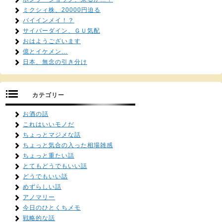
ミクシィ株、20000円迫る
バイインメイ！？
サイバーダイン、ＧＵ気配
おはようございます
億とイケメン…
日本、無念の引き分け
カテゴリー
お酒の話
これはいいモノだ
ちょっとマジメな話
ちょっと気合の入った相場雑感
ちょっと重たい話
とてもどうでもいい話
どうでもいい話
めずらしい話
アノマリー
今日のひとくちメモ
戦略的な話