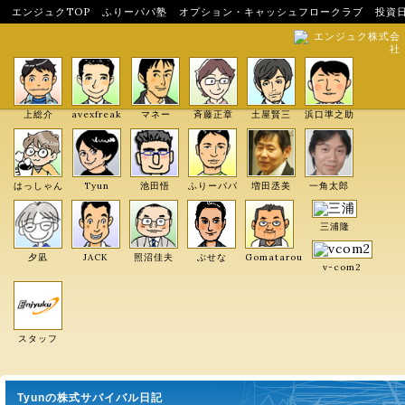
エンジュクTOP
ふりーパパ塾
オプション・キャッシュフロークラブ
投資
エンジュク株式会
社
上総介
avexfreak
マネー
斉藤正章
土屋賢三
浜口準之助
はっしゃん
Tyun
池田悟
ふりーパパ
増田丞美
一角太郎
三浦隆
夕凪
JACK
照沼佳夫
ぶせな
Gomatarou
v-com2
スタッフ
Tyunの株式サバイバル日記