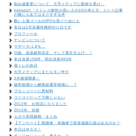
刻み値変更について、大手メディアに取材を受け…
nanapiの「ストレス耐性が高い人の10の考え方」という記事
が株にもあてはまりすぎる件
酷い上場ゴールのIPOを防ぐためにも
本日は2月末優待権利付け日です
プロフィール
ナンピンについて
マザーズ-1.8％…
日銀、追加緩和決定。そして異次元上げ…！
本日決算159件、明日決算493件
億トレの休日
大手メディアにまたもモノ申す
3月相場開幕！
緩和相場から解散総選挙相場に…？
ブロッコリーに悪材料
コツコツだって万能じゃない
2012年、お世話になりました
2013年、目標
エボラ思惑銘柄・まとめ
【アンケート】既婚者・未婚者で投資成績の差はあるのか？
本日はＭＳＱ！
ポンツーショック、来るか…？