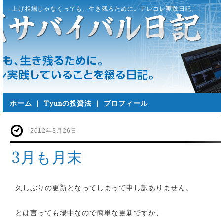
-上げ相場じゃなくっても、生き残るために。アレコレ実践日記。
ホーム
|
Tyunの投資法
|
プロフィール
2012年3月26日
3月も月末
久しぶりの更新となってしまって申し訳ありません。
とは言っても場中なので簡単な更新ですが、