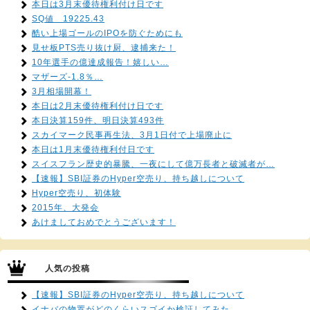
本日は3月末優待権利付け日です
SQ値 19225.43
酷い上場ゴールのIPOを防ぐためにも
見せ板PTS売り抜け厨、逮捕来た！
10年選手の億達成報告！嬉しい…
マザーズ-1.8％…
3月相場開幕！
本日は2月末優待権利付け日です
本日決算159件、明日決算493件
スカイマーク民事再生法、3月1日付で上場廃止に
本日は1月末優待権利付日です
スイスフラン歴史的暴騰、一夜にして億万長者と破滅者が…
【速報】SBI証券のHyper空売り、持ち越しについて
Hyper空売り、初体験
2015年、大発会
あけましておめでとうございます！
人気の投稿
【速報】SBI証券のHyper空売り、持ち越しについて
イナバの物置がどのくらいスゴイか検証してみた