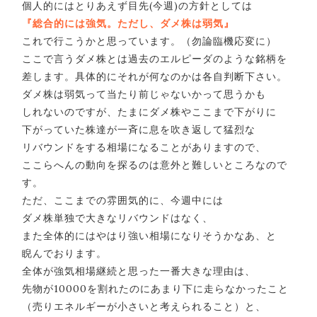
個人的にはとりあえず目先(今週)の方針としては
『総合的には強気。ただし、ダメ株は弱気』
これで行こうかと思っています。（勿論臨機応変に）
ここで言うダメ株とは過去のエルピーダのような銘柄を
差します。具体的にそれが何なのかは各自判断下さい。
ダメ株は弱気って当たり前じゃないかって思うかも
しれないのですが、たまにダメ株やここまで下がりに
下がっていた株達が一斉に息を吹き返して猛烈な
リバウンドをする相場になることがありますので、
ここらへんの動向を探るのは意外と難しいところなので
す。
ただ、ここまでの雰囲気的に、今週中には
ダメ株単独で大きなリバウンドはなく、
また全体的にはやはり強い相場になりそうかなあ、と
睨んでおります。
全体が強気相場継続と思った一番大きな理由は、
先物が10000を割れたのにあまり下に走らなかったこと
（売りエネルギーが小さいと考えられること）と、