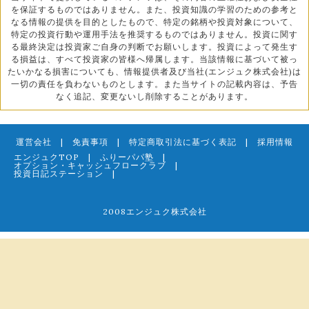
を保証するものではありません。また、投資知識の学習のための参考と
なる情報の提供を目的としたもので、特定の銘柄や投資対象について、
特定の投資行動や運用手法を推奨するものではありません。投資に関す
る最終決定は投資家ご自身の判断でお願いします。投資によって発生す
る損益は、すべて投資家の皆様へ帰属します。当該情報に基づいて被っ
たいかなる損害についても、情報提供者及び当社(エンジュク株式会社)は
一切の責任を負わないものとします。また当サイトの記載内容は、予告
なく追記、変更ないし削除することがあります。
運営会社
|
免責事項
|
特定商取引法に基づく表記
|
採用情報
エンジュクTOP
|
ふりーパパ塾
|
オプション・キャッシュフロークラブ
|
投資日記ステーション
|
2008エンジュク株式会社