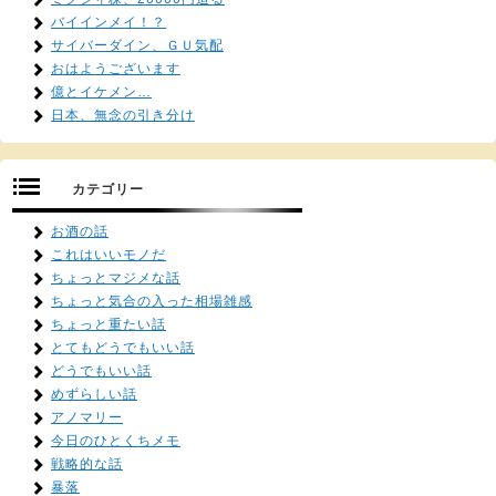
バイインメイ！？
サイバーダイン、ＧＵ気配
おはようございます
億とイケメン…
日本、無念の引き分け
カテゴリー
お酒の話
これはいいモノだ
ちょっとマジメな話
ちょっと気合の入った相場雑感
ちょっと重たい話
とてもどうでもいい話
どうでもいい話
めずらしい話
アノマリー
今日のひとくちメモ
戦略的な話
暴落