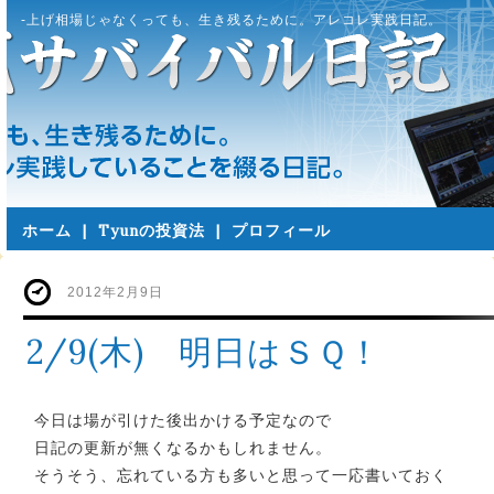
-上げ相場じゃなくっても、生き残るために。アレコレ実践日記。
ホーム
|
Tyunの投資法
|
プロフィール
2012年2月9日
2/9(木) 明日はＳＱ！
今日は場が引けた後出かける予定なので
日記の更新が無くなるかもしれません。
そうそう、忘れている方も多いと思って一応書いておく