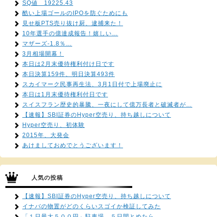
SQ値 19225.43
酷い上場ゴールのIPOを防ぐためにも
見せ板PTS売り抜け厨、逮捕来た！
10年選手の億達成報告！嬉しい…
マザーズ-1.8％…
3月相場開幕！
本日は2月末優待権利付け日です
本日決算159件、明日決算493件
スカイマーク民事再生法、3月1日付で上場廃止に
本日は1月末優待権利付日です
スイスフラン歴史的暴騰、一夜にして億万長者と破滅者が…
【速報】SBI証券のHyper空売り、持ち越しについて
Hyper空売り、初体験
2015年、大発会
あけましておめでとうございます！
人気の投稿
【速報】SBI証券のHyper空売り、持ち越しについて
イナバの物置がどのくらいスゴイか検証してみた
「１日最大５００円」駐車場、５日間とめたら…