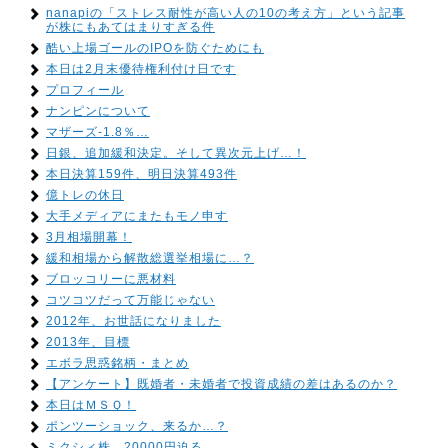
nanapiの「ストレス耐性が高い人の10の考え方」という記事
が株にもあてはまりすぎる件
酷い上場ゴールのIPOを防ぐためにも
本日は2月末優待権利付け日です
プロフィール
ナンピンについて
マザーズ-1.8％…
日銀、追加緩和決定。そして異次元上げ…！
本日決算159件、明日決算493件
億トレの休日
大手メディアにまたもモノ申す
3月相場開幕！
緩和相場から解散総選挙相場に…？
ブロッコリーに悪材料
コツコツだって万能じゃない
2012年、お世話になりました
2013年、目標
エボラ思惑銘柄・まとめ
【アンケート】既婚者・未婚者で投資成績の差はあるのか？
本日はＭＳＱ！
ポンツーショック、来るか…？
ミクシィ株、20000円迫る