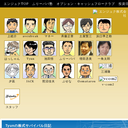
エンジュクTOP
ふりーパパ塾
オプション・キャッシュフロークラブ
投資
エンジュク株式会
社
上総介
avexfreak
マネー
斉藤正章
土屋賢三
浜口準之助
はっしゃん
Tyun
池田悟
ふりーパパ
増田丞美
一角太郎
三浦隆
夕凪
JACK
照沼佳夫
ぶせな
Gomatarou
v-com2
スタッフ
Tyunの株式サバイバル日記