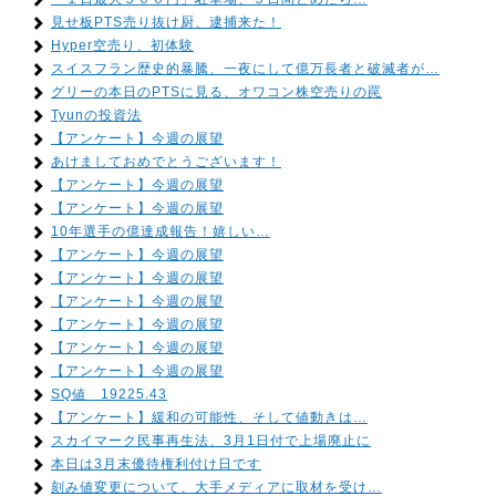
見せ板PTS売り抜け厨、逮捕来た！
Hyper空売り、初体験
スイスフラン歴史的暴騰、一夜にして億万長者と破滅者が…
グリーの本日のPTSに見る、オワコン株空売りの罠
Tyunの投資法
【アンケート】今週の展望
あけましておめでとうございます！
【アンケート】今週の展望
【アンケート】今週の展望
10年選手の億達成報告！嬉しい…
【アンケート】今週の展望
【アンケート】今週の展望
【アンケート】今週の展望
【アンケート】今週の展望
【アンケート】今週の展望
【アンケート】今週の展望
SQ値 19225.43
【アンケート】緩和の可能性、そして値動きは…
スカイマーク民事再生法、3月1日付で上場廃止に
本日は3月末優待権利付け日です
刻み値変更について、大手メディアに取材を受け…