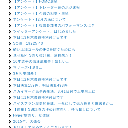
【アンケート】FOMC展望
【アンケート】トレーダー達のポジ速報
【アンケート】今週の相場・展望
アンケート・12月の底について
【アンケート】投票参加者のパフォーマンスは？
ツイッターアンケート、はじめました
本日は3月末優待権利付け日です
SQ値 19225.43
酷い上場ゴールのIPOを防ぐためにも
見せ板PTS売り抜け厨、逮捕来た！
10年選手の億達成報告！嬉しい…
マザーズ-1.8％…
3月相場開幕！
本日は2月末優待権利付け日です
本日決算159件、明日決算493件
スカイマーク民事再生法、3月1日付で上場廃止に
本日は1月末優待権利付日です
スイスフラン歴史的暴騰、一夜にして億万長者と破滅者が…
【速報】SBI証券のHyper空売り、持ち越しについて
Hyper空売り、初体験
2015年、大発会
あけましておめでとうございます！