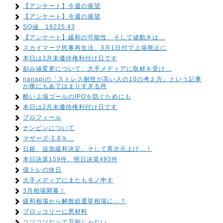
【アンケート】今週の展望
【アンケート】今週の展望
SQ値 19225.43
【アンケート】緩和の可能性、そして値動きは…
スカイマーク民事再生法、3月1日付で上場廃止に
本日は3月末優待権利付け日です
刻み値変更について、大手メディアに取材を受け…
nanapiの「ストレス耐性が高い人の10の考え方」という記事
が株にもあてはまりすぎる件
酷い上場ゴールのIPOを防ぐためにも
本日は2月末優待権利付け日です
プロフィール
ナンピンについて
マザーズ-1.8％…
日銀、追加緩和決定。そして異次元上げ…！
本日決算159件、明日決算493件
億トレの休日
大手メディアにまたもモノ申す
3月相場開幕！
緩和相場から解散総選挙相場に…？
ブロッコリーに悪材料
コツコツだって万能じゃない