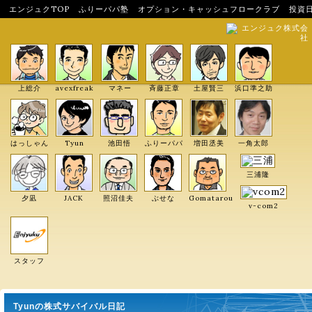
エンジュクTOP
ふりーパパ塾
オプション・キャッシュフロークラブ
投資
エンジュク株式会
社
上総介
avexfreak
マネー
斉藤正章
土屋賢三
浜口準之助
はっしゃん
Tyun
池田悟
ふりーパパ
増田丞美
一角太郎
三浦隆
夕凪
JACK
照沼佳夫
ぶせな
Gomatarou
v-com2
スタッフ
Tyunの株式サバイバル日記