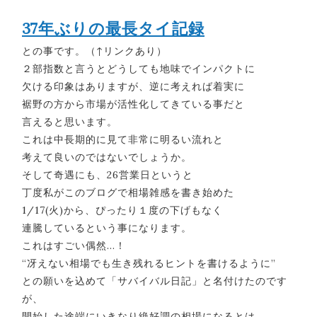
37年ぶりの最長タイ記録
との事です。（↑リンクあり）
２部指数と言うとどうしても地味でインパクトに
欠ける印象はありますが、逆に考えれば着実に
裾野の方から市場が活性化してきている事だと
言えると思います。
これは中長期的に見て非常に明るい流れと
考えて良いのではないでしょうか。
そして奇遇にも、26営業日というと
丁度私がこのブログで相場雑感を書き始めた
1/17(火)から、ぴったり１度の下げもなく
連騰しているという事になります。
これはすごい偶然…！
“冴えない相場でも生き残れるヒントを書けるように”
との願いを込めて「サバイバル日記」と名付けたのです
が、
開始した途端にいきなり絶好調の相場になるとは…