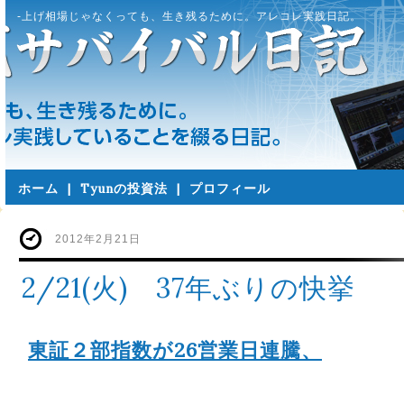
-上げ相場じゃなくっても、生き残るために。アレコレ実践日記。
ホーム
|
Tyunの投資法
|
プロフィール
2012年2月21日
2/21(火) 37年ぶりの快挙
東証２部指数が26営業日連騰、