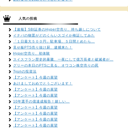
人気の投稿
【速報】SBI証券のHyper空売り、持ち越しについて
イナバの物置がどのくらいスゴイか検証してみた
「１日最大５００円」駐車場、５日間とめたら…
見せ板PTS売り抜け厨、逮捕来た！
Hyper空売り、初体験
スイスフラン歴史的暴騰、一夜にして億万長者と破滅者が…
グリーの本日のPTSに見る、オワコン株空売りの罠
Tyunの投資法
【アンケート】今週の展望
あけましておめでとうございます！
【アンケート】今週の展望
【アンケート】今週の展望
10年選手の億達成報告！嬉しい…
【アンケート】今週の展望
【アンケート】今週の展望
【アンケート】今週の展望
【アンケート】今週の展望