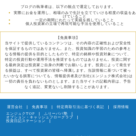
ブログの執筆者は、以下の観点で選定しております。
実際にお金を運用し、相場のみで生計を立てていける程度の収益をあ
げていること
一定の期間にわたって実績を残していること
個人投資家の立場で再現可能な手法を使用していること
【免責事項】
当サイトで提供しているコンテンツは、その内容の正確性および安全性
を保証するものではありません。また、投資知識の学習のための参考と
なる情報の提供を目的としたもので、特定の銘柄や投資対象について、
特定の投資行動や運用手法を推奨するものではありません。投資に関す
る最終決定は投資家ご自身の判断でお願いします。投資によって発生す
る損益は、すべて投資家の皆様へ帰属します。当該情報に基づいて被っ
たいかなる損害についても、情報提供者及び当社(エンジュク株式会社)は
一切の責任を負わないものとします。また当サイトの記載内容は、予告
なく追記、変更ないし削除することがあります。
運営会社
|
免責事項
|
特定商取引法に基づく表記
|
採用情報
エンジュクTOP
|
ふりーパパ塾
|
オプション・キャッシュフロークラブ
|
投資日記ステーション
|