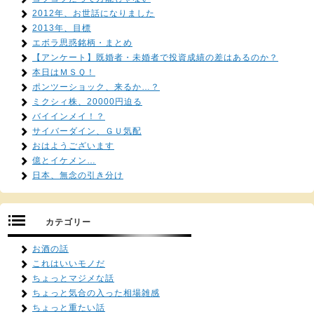
2012年、お世話になりました
2013年、目標
エボラ思惑銘柄・まとめ
【アンケート】既婚者・未婚者で投資成績の差はあるのか？
本日はＭＳＱ！
ポンツーショック、来るか…？
ミクシィ株、20000円迫る
バイインメイ！？
サイバーダイン、ＧＵ気配
おはようございます
億とイケメン…
日本、無念の引き分け
カテゴリー
お酒の話
これはいいモノだ
ちょっとマジメな話
ちょっと気合の入った相場雑感
ちょっと重たい話