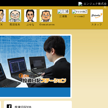
エンジュク株式会
社
三浦隆
v-com2
CK
照沼佳夫
ぶせな
Gomatarou
スタッフ
投資日記FB