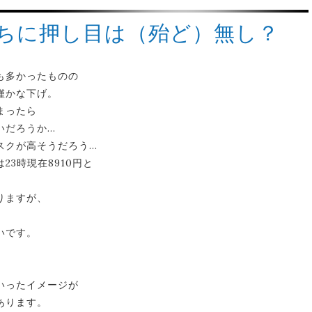
目待ちに押し目は（殆ど）無し？
も多かったものの
僅かな下げ。
まったら
いだろうか…
スクが高そうだろう…
3時現在8910円と
りますが、
いです。
いったイメージが
あります。