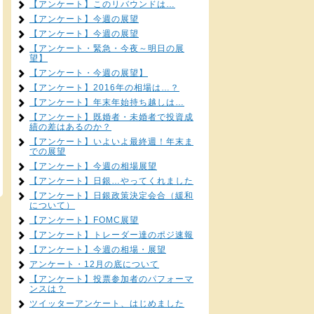
【アンケート】このリバウンドは…
【アンケート】今週の展望
【アンケート】今週の展望
【アンケート・緊急・今夜～明日の展
望】
【アンケート・今週の展望】
【アンケート】2016年の相場は…？
【アンケート】年末年始持ち越しは…
【アンケート】既婚者・未婚者で投資成
績の差はあるのか？
【アンケート】いよいよ最終週！年末ま
での展望
【アンケート】今週の相場展望
【アンケート】日銀…やってくれました
【アンケート】日銀政策決定会合（緩和
について）
【アンケート】FOMC展望
【アンケート】トレーダー達のポジ速報
【アンケート】今週の相場・展望
アンケート・12月の底について
【アンケート】投票参加者のパフォーマ
ンスは？
ツイッターアンケート、はじめました