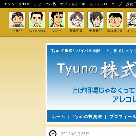
エンジュクTOP
ふりーパパ塾
オプション・キャッシュフロークラブ
投資
上総介
avexfreak
マネー
斉藤正章
土屋賢三
浜口準之助
はっ
Tyunの株式サバイバル日記
-上げ相場じゃな
ホーム
|
Tyunの投資法
|
プロフィー
2012年1月26日