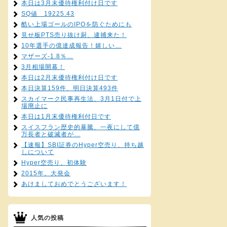
本日は3月末優待権利付け日です
SQ値 19225.43
酷い上場ゴールのIPOを防ぐためにも
見せ板PTS売り抜け厨、逮捕来た！
10年選手の億達成報告！嬉しい…
マザーズ-1.8％…
3月相場開幕！
本日は2月末優待権利付け日です
本日決算159件、明日決算493件
スカイマーク民事再生法、3月1日付で上
場廃止に
本日は1月末優待権利付日です
スイスフラン歴史的暴騰、一夜にして億
万長者と破滅者が…
【速報】SBI証券のHyper空売り、持ち越
しについて
Hyper空売り、初体験
2015年、大発会
あけましておめでとうございます！
人気の投稿