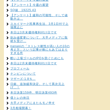
【アンケート】今週の展望
SQ値 19225.43
【アンケート】緩和の可能性、そして値
動きは…
スカイマーク民事再生法、3月1日付で上
場廃止に
本日は3月末優待権利付け日です
刻み値変更について、大手メディアに取
材を受け…
nanapiの「ストレス耐性が高い人の10の
考え方」という記事が株にもあてはまり
すぎる件
酷い上場ゴールのIPOを防ぐためにも
本日は2月末優待権利付け日です
プロフィール
ナンピンについて
マザーズ-1.8％…
日銀、追加緩和決定。そして異次元上
げ…！
本日決算159件、明日決算493件
億トレの休日
大手メディアにまたもモノ申す
3月相場開幕！