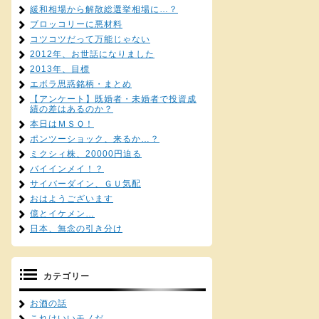
緩和相場から解散総選挙相場に…？
ブロッコリーに悪材料
コツコツだって万能じゃない
2012年、お世話になりました
2013年、目標
エボラ思惑銘柄・まとめ
【アンケート】既婚者・未婚者で投資成
績の差はあるのか？
本日はＭＳＱ！
ポンツーショック、来るか…？
ミクシィ株、20000円迫る
バイインメイ！？
サイバーダイン、ＧＵ気配
おはようございます
億とイケメン…
日本、無念の引き分け
カテゴリー
お酒の話
これはいいモノだ