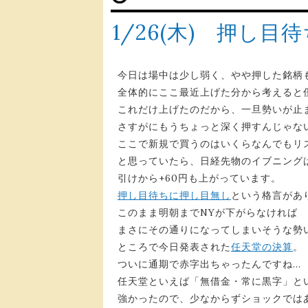
1/26(木) 押し
今日は場中は少し弱く、やや押した銘柄
全体的にここ最近上げた分から考えると
これだけ上げたのだから、一旦勢いが止
さすがにもうちょっと深く押すんじゃな
ここで新規で買うのはいくらなんでもリ
と思っていたら、日経先物のイブニングは2
引けから+60円も上がっています。
押し目待ちに押し目無し
という格言があ
このまま明朝までNYが下がらなければ
まさにその通りになってしまいそうな勢
ところで今日発表された
任天堂の決算
。
ついに通期で赤字出ちゃったんですね…
任天堂といえば「無借金・常に黒字」と
強かったので、少なからずショックでは