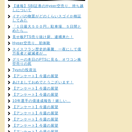
【速報】SBI証券のHyper空売り、持ち越
しについて
イナバの物置がどのくらいスゴイか検証
してみた
「１日最大５００円」駐車場、５日間と
めたら…
見せ板PTS売り抜け厨、逮捕来た！
Hyper空売り、初体験
スイスフラン歴史的暴騰、一夜にして億
万長者と破滅者が…
グリーの本日のPTSに見る、オワコン株
空売りの罠
Tyunの投資法
【アンケート】今週の展望
あけましておめでとうございます！
【アンケート】今週の展望
【アンケート】今週の展望
10年選手の億達成報告！嬉しい…
【アンケート】今週の展望
【アンケート】今週の展望
【アンケート】今週の展望
【アンケート】今週の展望
【アンケート】今週の展望