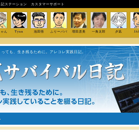
日記ステーション
カスタマーサポート
しゃん
Tyun
池田悟
ふりーパパ
増田丞美
一角太郎
夕凪
JA
くっても、生き残るために。アレコレ実践日記。
ル